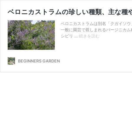
ベロニカストラムの珍しい種類、主な種や
ベロニカストラムは別名「クガイソウ
一般に園芸で親しまれるバージニカム
ベ
シビリ …
続きを読む
ロ
ニ
カ
ス
BEGINNERS GARDEN
ト
ラ
ム
の
珍
し
い
種
類、
主
な