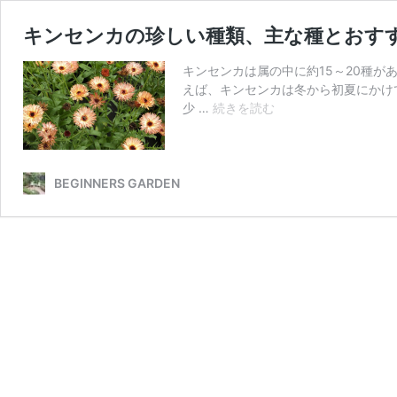
キンセンカの珍しい種類、主な種とおすす
キンセンカは属の中に約15～20種
えば、キンセンカは冬から初夏にかけ
キ
少 …
続きを読む
ン
セ
ン
カ
BEGINNERS GARDEN
の
珍
し
い
種
類、
主
な
種
と
お