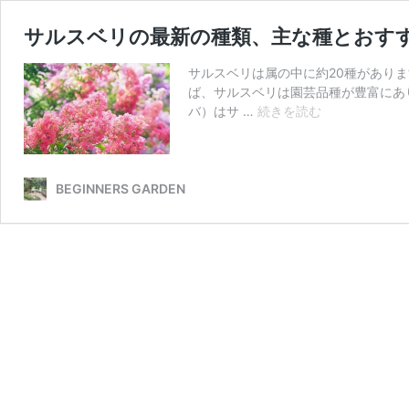
サルスベリの最新の種類、主な種とおすす
サルスベリは属の中に約20種があり
ば、サルスベリは園芸品種が豊富にあ
サ
バ）はサ …
続きを読む
ル
ス
ベ
リ
BEGINNERS GARDEN
の
最
新
の
種
類、
主
な
種
と
お