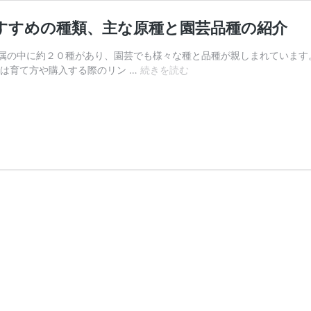
すすめの種類、主な原種と園芸品種の紹介
属の中に約２０種があり、園芸でも様々な種と品種が親しまれています
シ
では育て方や購入する際のリン …
続きを読む
ロ
ガ
ネ
ヨ
シ
属
（パ
ン
パ
ス
グ
ラ
ス）
の
お
す