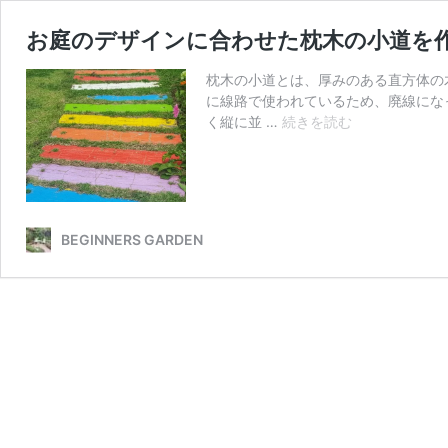
お庭のデザインに合わせた枕木の小道を
枕木の小道とは、厚みのある直方体の
に線路で使われているため、廃線にな
お
く縦に並 …
続きを読む
庭
の
デ
ザ
イ
BEGINNERS GARDEN
ン
に
合
わ
せ
た
枕
木
の
小