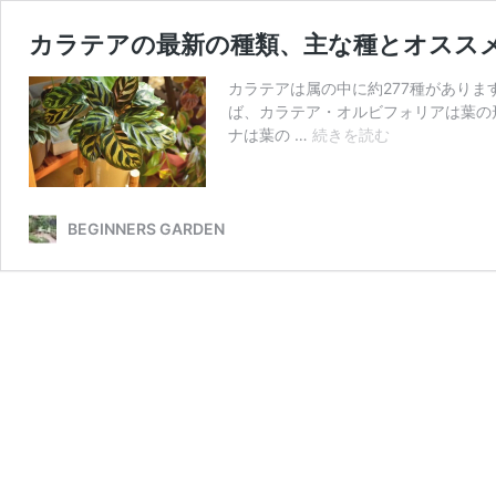
カラテアの最新の種類、主な種とオススメ
カラテアは属の中に約277種があり
ば、カラテア・オルビフォリアは葉の
カ
ナは葉の …
続きを読む
ラ
テ
ア
の
BEGINNERS GARDEN
最
新
の
種
類、
主
な
種
と
オ
ス