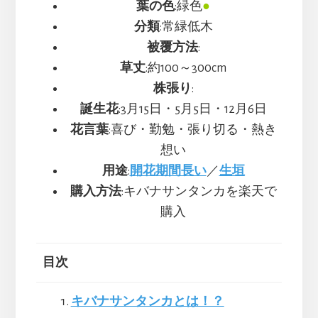
葉の色
:緑色
●
分類
:常緑低木
被覆方法
:
草丈
:約100～300cm
株張り
:
誕生花
:3月15日・5月5日・12月6日
花言葉
:喜び・勤勉・張り切る・熱き
想い
用途
:
開花期間長い
／
生垣
購入方法
:キバナサンタンカを楽天で
購入
目次
キバナサンタンカとは！？