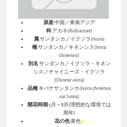
原産
:中国／東南アジア
科
:アカネ(Rubiaceae)
属
:サンタンカ／イクソラ(Ixora)
種
:サンタンカ／キネンシス(Ixora
chinensis)
別名
:サンダンカ／イクソラ・キネン
シス／チャイニーズ・イクソラ
(Chinese ixora)
品種
:キバナサンタンカ(Ixora chinensis
var. lutea)
開花時期
:5月～8月(理想的な環境では
周年)
花の色
:黄色
●