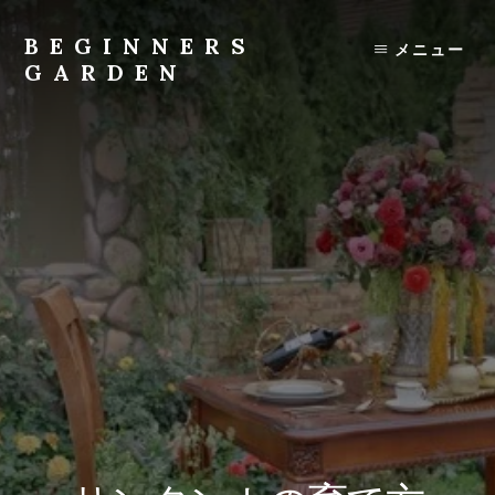
Skip
to
BEGINNERS
メニュー
content
GARDEN
植
物
の
種
類
や
育
て
方
の
紹
介
を
行
い