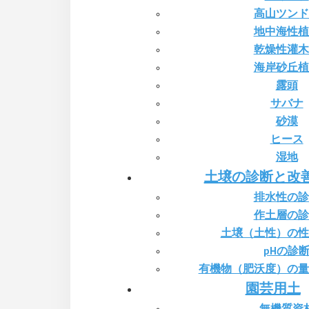
高山ツンド
地中海性植
乾燥性灌木
海岸砂丘植
露頭
サバナ
砂漠
ヒース
湿地
土壌の診断と改
排水性の診
作土層の診
土壌（土性）の性
pHの診
有機物（肥沃度）の量
園芸用土
無機質資