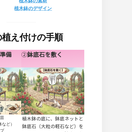
植木鉢の素材
植木鉢のデザイン
の植え付けの手順
準備
②
鉢底石を敷く
植木鉢の底に、鉢底ネットと
苗
鉢など）
鉢底石（大粒の軽石など）を
プ