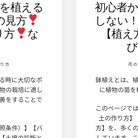
を植える
初心者
の見方
しない
り方
な
【植え
び
り方
花
る時に大切なポ
鉢植えとは、
物の栽培に適し
に植物の苗を
善をすることで
このページで
土の作り方】
照条件）】【バ
方】を、多く
【土壌の診断と
しています。