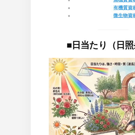
有機質資
微生物資
■
日当たり（日照