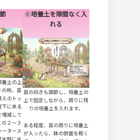
節
⑥
培養土を隙間なく入
れる
培養土の上
その時、苗
苗の向きも調節し、培養土の
植えのトッ
上で固定しながら、周りに残
度下に来る
りの培養土を入れます。
を増減して
この２～３
ある程度、苗の周りに培養土
ォータース
が入ったら、鉢の側面を軽く
灌水時に水