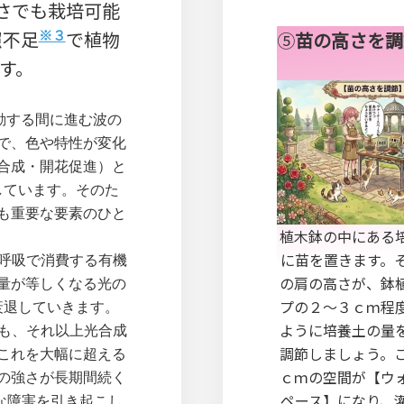
さでも栽培可能
※３
照不足
で植物
⑤
苗の高さを調
す。
動する間に進む波の
で、色や特性が変化
合成・開花促進）と
しています。そのた
も重要な要素のひと
植木鉢の中にある
に苗を置きます。
呼吸で消費する有機
の肩の高さが、鉢
量が等しくなる光の
プの２～３ｃｍ程
衰退していきます。
ように培養土の量
も、それ以上光合成
調節しましょう。
これを大幅に超える
ｃｍの空間が【ウ
の強さが長期間続く
ペース】になり、
な障害を引き起こし