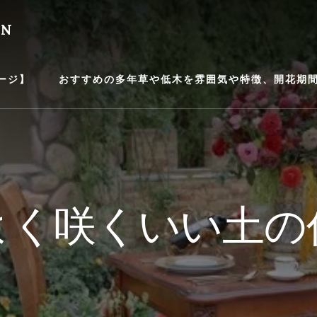
EN
ージ】
おすすめの多年草や低木を雰囲気や特徴、開花期間等
よく咲くいい土の