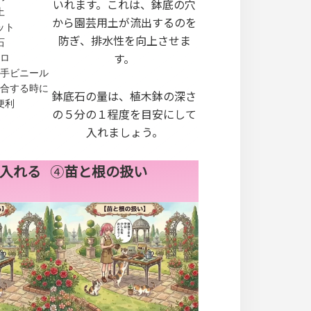
いれます。これは、鉢底の穴
土
から園芸用土が流出するのを
ット
防ぎ、排水性を向上させま
石
す。
ロ
手ビニール
合する時に
鉢底石の量は、植木鉢の深さ
便利
の５分の１程度を目安にして
入れましょう。
入れる
④
苗と根の扱い