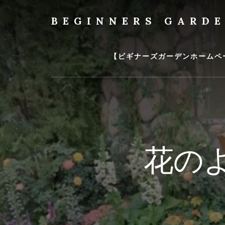
Skip
to
BEGINNERS GARD
content
植
物
の
【ビギナーズガーデンホームペ
種
類
や
育
て
方
の
花の
紹
介
を
行
い
ま