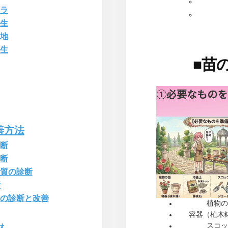
ラ
生
地
生
■
苗
①
必要なものを
善方法
断
断
質の診断
断
の診断と改善
植物の
容器（植木
スコッ
材