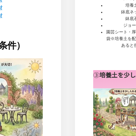
培養
材
鉢底ネ
材
鉢底
ジョー
園芸シート・厚
袋※培養土を配
条件）
あると
③
培養土を少し