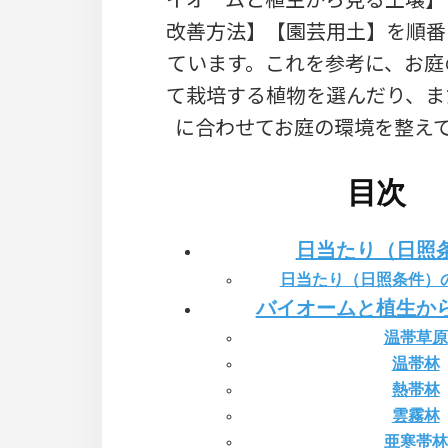
改善方法】【園芸用土】を順番
ています。これを参考に、お庭
て栽培する植物を選んだり、ま
に合わせてお庭の環境を整え
目次
日当たり（日照
日当たり（日照条件）
バイオームと植生か
温帯草原
温帯林
熱帯林
雲霧林
亜寒帯林