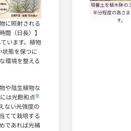
培養土を植木鉢の
半分程度の高さま
す。
物に照射される
時間（日長）】
しています。植物
い状態を保つに
な環境を整える
。
物や陰生植物な
※
的には光飽和点
えない光強度の
当てて栽培する
めであれば光補