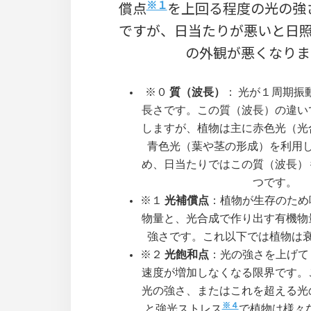
※１
償点
を上回る程度の光の強
ですが、日当たりが悪いと日
の外観が悪くなりま
※０
質（波長）
： 光が１周期振
長さです。この質（波長）の違い
しますが、植物は主に赤色光（光
青色光（葉や茎の形成）を利用
め、日当たりではこの質（波長）
つです。
※１
光補償点
：植物が生存のため
物量と、光合成で作り出す有機物
強さです。これ以下では植物は
※２
光飽和点
：光の強さを上げて
速度が増加しなくなる限界です。
光の強さ、またはこれを超える光
※４
と強光ストレス
で植物は様々