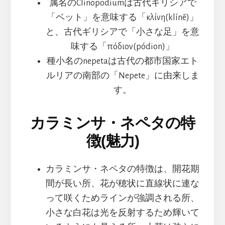
属名のClinopodiumは古代ギリシアで
「ベット」を意味する「κλίνη(klínē)」
と、古代ギリシアで「小さな足」を意
味する「πόδιον(pódion)」
種小名のnepetaは古代の都市国家エト
ルリアの南部の「Nepete」に由来しま
す。
カラミンサ・ネペタの特
徴(魅力)
カラミンサ・ネペタの特徴は、開花期
間が長い所、花が穂状に直線状に連な
って咲くためラインが強調される所、
小さな白花は光を反射するため輝いて