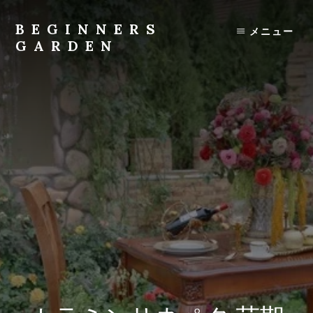
Skip
to
BEGINNERS
メニュー
content
GARDEN
植
物
の
種
類
や
育
て
方
の
紹
介
を
行
い