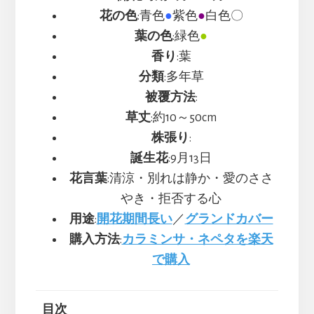
花の色
:青色
●
紫色
●
白色〇
葉の色
:緑色
●
香り
:葉
分類
:多年草
被覆方法
:
草丈
:約10～50cm
株張り
:
誕生花
:9月13日
花言葉
:清涼・別れは静か・愛のささ
やき・拒否する心
用途
:
開花期間長い
／
グランドカバー
購入方法
:
カラミンサ・ネペタを楽天
で購入
目次