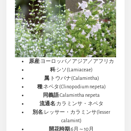
原産
:ヨーロッパ／アジア／アフリカ
科
:シソ(Lamiaceae
)
属
:トウバナ(Calamintha)
種
:ネペタ(Clinopodium nepeta)
同義語
:Calamintha nepeta
流通名
:カラミンサ・ネペタ
別名
:レッサー・カラミンサ(lesser
calamint)
開花時期
:6月～10月