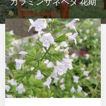
カラミンサネペタ 花期
ま
す