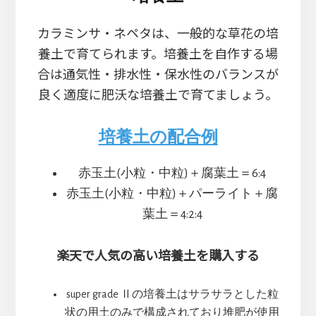
カラミンサ・ネペタは、一般的な草花の培
養土で育てられます。培養土を自作する場
合は通気性・排水性・保水性のバランスが
良く適度に肥沃な培養土で育てましょう。
培養土の配合例
赤玉土(小粒・中粒)＋腐葉土＝6:4
赤玉土(小粒・中粒)＋パーライト＋腐
葉土＝4:2:4
楽天で人気の高い培養土を購入する
super grade Ⅱの培養土はサラサラとした粒
状の用土のみで構成されており堆肥が使用