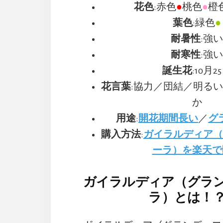
花色
:赤色
●
桃色
●
橙
葉色
:緑色
●
耐暑性
:強
耐寒性
:強
誕生花
:10月2
花言葉
:協力／団結／明る
か
用途
:
開花期間長い
／
グ
購入方法
:
ガイラルディア
ーラ）を楽天で
ガイラルディア（グラ
ラ）とは！