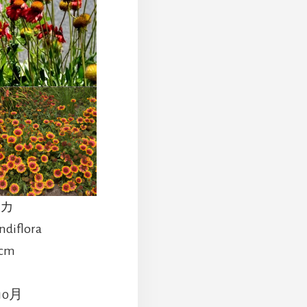
リカ
andiflora
cm
草
10月