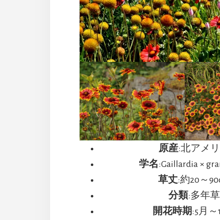
原産
:北アメ
学名
:Gaillardia × gr
草丈
:約20～90
分類
:多年
開花時期
:5月～