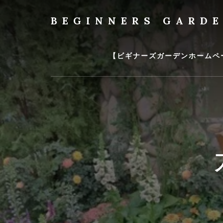
Skip
to
BEGINNERS GARD
content
植
物
の
【ビギナーズガーデンホームペ
種
類
や
育
て
方
の
紹
介
を
行
い
ま