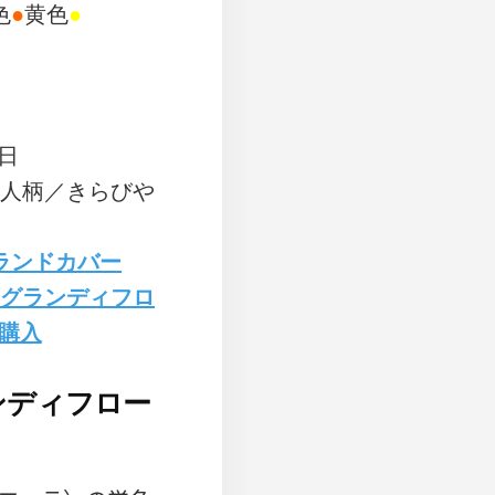
色
●
黄色
●
い
い
5日
い人柄／きらびや
ランドカバー
（グランディフロ
購入
ンディフロー
？