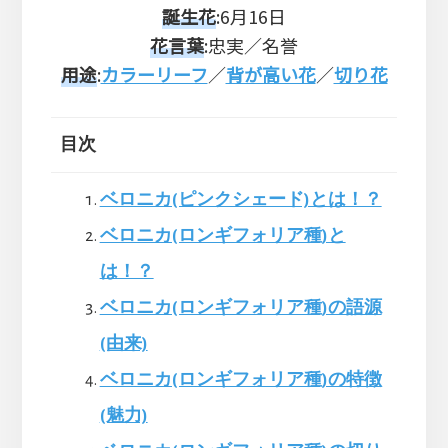
誕生花
:6月16日
花言葉
:忠実／名誉
用途
:
カラーリーフ
／
背が高い花
／
切り花
目次
ベロニカ(ピンクシェード)とは！？
ベロニカ(ロンギフォリア種)と
は！？
ベロニカ(ロンギフォリア種)の語源
(由来)
ベロニカ(ロンギフォリア種)の特徴
(魅力)