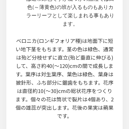
色(～薄黄色)の班が入るものもありカ
ラーリーフとして楽しまれる事もあり
ます。
ベロニカ(ロンギフォリア種)は地面下に短
い地下茎をもちます。茎の色は緑色、通常
は殆ど分枝せずに直立(殆ど垂直に伸びる)
して、高さ約40(～120)cmの間で成長しま
す。葉序は対生葉序、葉色は緑色、葉身は
披針形、ふち部分に鋸歯をもちます。花序
は直径約10(～30)cmの総状花序をつくり
ます。個々の花は筒状で裂片は4個あり、2
個の雄蕊が突出します。花後の果実は蒴果
です。