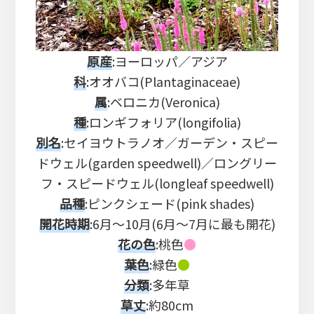
原産
:ヨーロッパ／アジア
科
:オオバコ(Plantaginaceae
)
属
:ベロニカ(Veronica)
種
:ロンギフォリア(longifolia)
別名
:セイヨウトラノオ／ガーデン・スピー
ドウェル(garden speedwell)／ロングリー
フ・スピードウェル(longleaf speedwell)
品種
:ピンクシェード(pink shades)
開花時期
:6月～10月(6月～7月に最も開花)
花の色
:桃色
●
葉色
:緑色
●
分類
:多年草
草丈
:約80cm