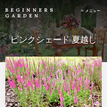
Skip
to
BEGINNERS
メニュー
content
GARDEN
植
物
の
ピンクシェード 夏越し
種
類
や
育
て
方
の
紹
介
を
行
い