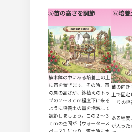
⑤
苗の高さを調節
⑥
培養
植木鉢の中にある培養土の上
に苗を置きます。その時、苗
苗の向き
の肩の高さが、鉢植えのトッ
上で固定
プの２～３ｃｍ程度下に来る
りの培
ように培養土の量を増減して
調節しましょう。この２～３
ある程度
ｃｍの空間が【ウォータース
が入った
ペース】になり、灌水時に水