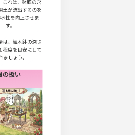
。これは、鉢底の穴
用土が流出するのを
排水性を向上させま
す。
量は、植木鉢の深さ
１程度を目安にして
れましょう。
根の扱い