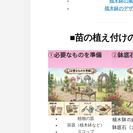
植木鉢の素
植木鉢のデザ
■
苗の植え付け
①
必要なものを準備
②
鉢底
植木鉢の
植物の苗
容器（植木鉢など）
鉢底石（
スコップ