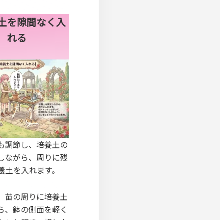
土を隙間なく入
れる
も調節し、培養土の
しながら、周りに残
養土を入れます。
、苗の周りに培養土
ら、鉢の側面を軽く