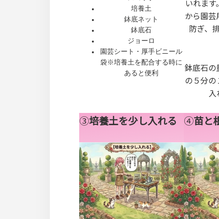
いれます
培養土
から園芸
鉢底ネット
防ぎ、
鉢底石
ジョーロ
園芸シート・厚手ビニール
袋※培養土を配合する時に
鉢底石の
あると便利
の５分の
入
③
培養土を少し入れる
④
苗と