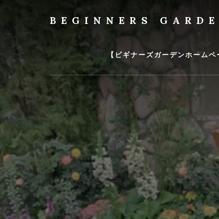
Skip
to
BEGINNERS GARD
content
植
物
の
【ビギナーズガーデンホームペ
種
類
や
育
て
方
の
紹
介
を
行
い
ま