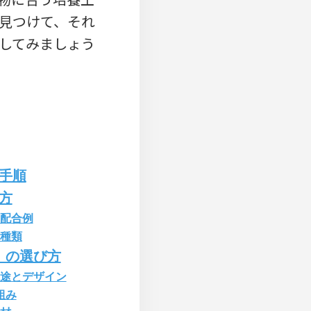
見つけて、それ
してみましょう
手順
方
配合例
種類
）の選び方
途とデザイン
組み