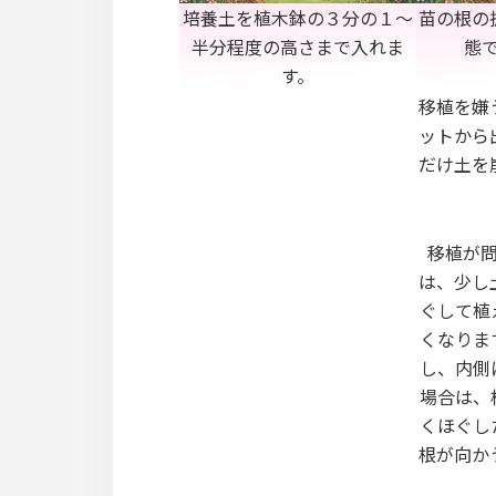
培養土を植木鉢の３分の１～
苗の根の
半分程度の高さまで入れま
態
す。
移植を嫌
ットから
だけ土を
移植が
は、少し
ぐして植
くなりま
し、内側
場合は、
くほぐし
根が向か