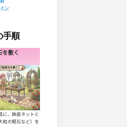
材
イン
の手順
石を敷く
底に、鉢底ネットと
大粒の軽石など）を