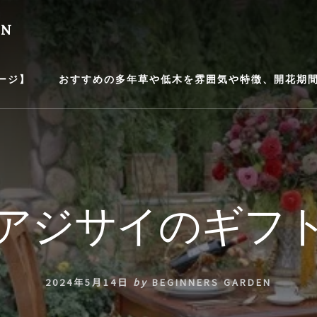
EN
ージ】
おすすめの多年草や低木を雰囲気や特徴、開花期間等
アジサイのギフ
2024年5月14日
by
BEGINNERS GARDEN