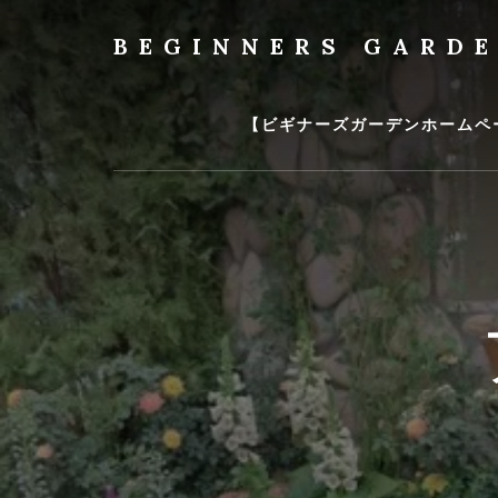
Skip
to
BEGINNERS GARD
content
植
物
の
【ビギナーズガーデンホームペ
種
類
や
育
て
方
の
紹
介
を
行
い
ま