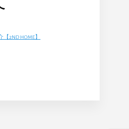
て
ND HOME】