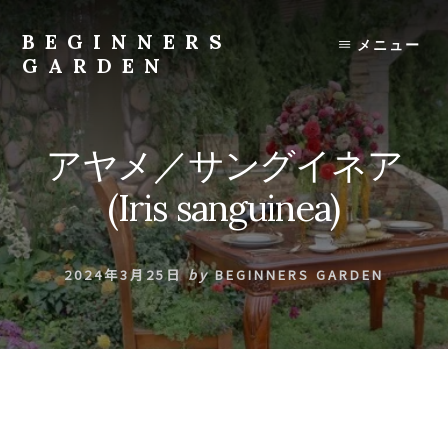
Skip
to
BEGINNERS
メニュー
content
GARDEN
植
物
の
アヤメ／サングイネア
種
類
(Iris sanguinea)
や
育
て
2024年3月25日
by
BEGINNERS GARDEN
方
の
紹
介
を
行
い