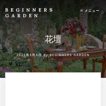
Skip
to
BEGINNERS
メニュー
content
GARDEN
植
物
の
花壇
種
類
や
2023年3月4日
by
BEGINNERS GARDEN
育
て
方
の
紹
介
を
行
い