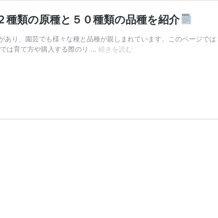
２種類の原種と５０種類の品種を紹介
があり、園芸でも様々な種と品種が親しまれています。このページでは
フ
ジでは育て方や購入する際のリ …
続きを読む
ィ
ロ
デ
ン
ド
ロ
ン
の
お
す
す
め
の
種
類