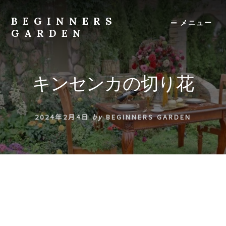
Skip
to
BEGINNERS
メニュー
content
GARDEN
植
物
の
キンセンカの切り花
種
類
や
2024年2月4日
by
BEGINNERS GARDEN
育
て
方
の
紹
介
を
行
い