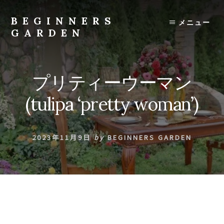
Skip
to
BEGINNERS
メニュー
content
GARDEN
植
物
の
プリティーウーマン
種
類
(tulipa ‘pretty woman’)
や
育
て
2023年11月9日
by
BEGINNERS GARDEN
方
の
紹
介
を
行
い