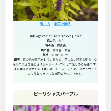
育て方
・
楽天で購入
学名
:Agastache rugosa ‘golden jubilee’
花の色
：紫色
萼の色
：灰紫色
葉の色
：黄緑色・黄色
草丈
：約60～80cm
備考
：葉の色が黄色をしているため、花のない時期も明るさや
元気の良さを感じさせるカラーリーフとして楽しめる品種です。
また紫花と黄色の花は強い対比を生み出すため、ネオンサイン
のようなカラフルな雰囲気をつくります。
ビーリシャスパープル