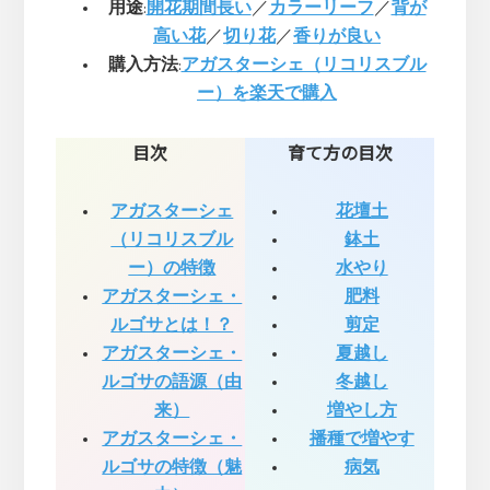
用途
:
開花期間長い
／
カラーリーフ
／
背が
高い花
／
切り花
／
香りが良い
購入方法
:
アガスターシェ（リコリスブル
ー）を楽天で購入
目次
育て方の目次
アガスターシェ
花壇土
（リコリスブル
鉢土
ー）の特徴
水やり
アガスターシェ・
肥料
ルゴサとは！？
剪定
アガスターシェ・
夏越し
ルゴサの語源（由
冬越し
来）
増やし方
アガスターシェ・
播種で増やす
ルゴサの特徴（魅
病気