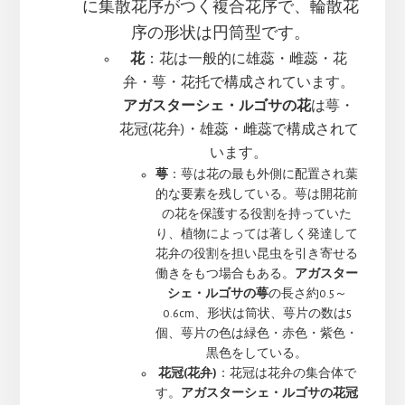
に集散花序がつく複合花序で、輪散花
序の形状は円筒型です。
花
：花は一般的に雄蕊・雌蕊・花
弁・萼・花托で構成されています。
アガスターシェ・ルゴサの花
は萼・
花冠(花弁)・雄蕊・雌蕊で構成されて
います。
萼
：萼は花の最も外側に配置され葉
的な要素を残している。萼は開花前
の花を保護する役割を持っていた
り、植物によっては著しく発達して
花弁の役割を担い昆虫を引き寄せる
働きをもつ場合もある。
アガスター
シェ・ルゴサの萼
の長さ約0.5～
0.6cm、形状は筒状、萼片の数は5
個、萼片の色は緑色・赤色・紫色・
黒色をしている。
花冠(花弁)
：花冠は花弁の集合体で
す。
アガスターシェ・ルゴサの花冠