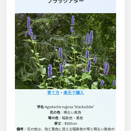
ブラックアダー
育て方
・
楽天で購入
学名
:Agastache rugosa ‘blackadder’
花の色
：明るい紫色
萼の色
：暗紫色・黒色
草丈
：約80cm
備考
：花の色は、殆ど黒色に見える暗紫色の萼と明るい紫色の