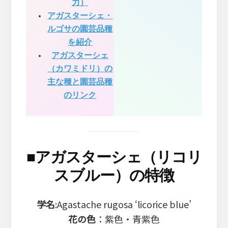
力）
アガスターシェ・
ルゴサの園芸品種
を紹介
アガスターシェ
（カワミドリ）の
主な種と園芸品種
のリンク
■
アガスターシェ（リコリ
スブルー）の特徴
学名
:Agastache rugosa ‘licorice blue’
花の色
：紫色・青紫色