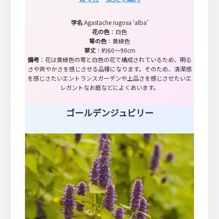
学名
:Agastache rugosa ‘alba’
花の色
：白色
萼の色
：黄緑色
草丈
：約60～90cm
備考
：花は黄緑色の萼と白色の花で構成されているため、明る
さや爽やかさを感じさせる品種になります。そのため、清潔感
を感じさたいエントランスガーデンや上品さを感じさせたいエ
レガントなお庭などによくあいます。
ゴールデンジュビリー