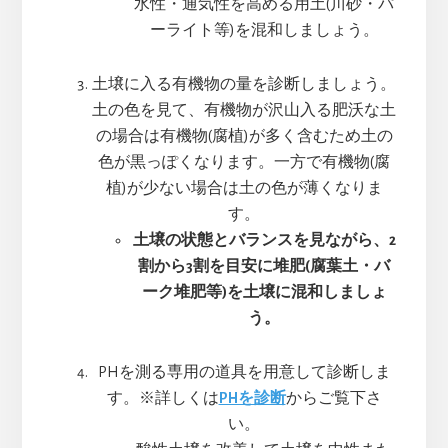
水性・通気性を高める用土(川砂・パ
ーライト等)を混和しましょう。
土壌に入る有機物の量を診断しましょう。
土の色を見て、有機物が沢山入る肥沃な土
の場合は有機物(腐植)が多く含むため土の
色が黒っぽくなります。一方で有機物(腐
植)が少ない場合は土の色が薄くなりま
す。
土壌の状態とバランスを見ながら、2
割から3割を目安に堆肥(腐葉土・バ
ーク堆肥等)を土壌に混和しましょ
う。
PHを測る専用の道具を用意して診断しま
す。※詳しくは
PHを診断
からご覧下さ
い。