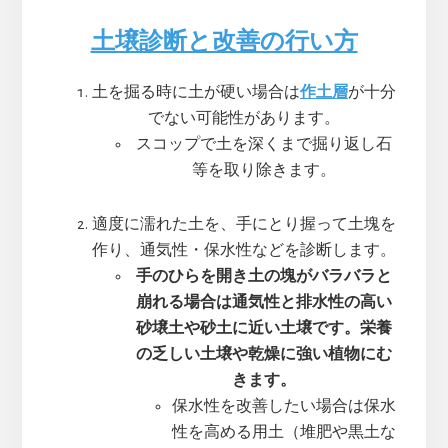
土壌診断と改善の行い方
土を掘る時に土が硬い場合は
作土層
が十分
でない可能性があります。
スコップで土を深くまで掘り返し石
等を取り除きます。
適度に濡れた土を、手にとり握って土塊を
作り、通気性・保水性などを診断します。
手のひらを開き土の塊がバラバラと
崩れる場合は通気性と排水性の高い
砂壌土や砂土に近い土壌です。栄養
の乏しい土壌や乾燥に強い植物にむ
きます。
保水性を改善したい場合は保水
性を高める用土（堆肥や黒土な