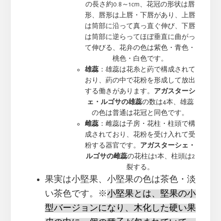
の長さ約0.8～1cm、花冠の形状は唇
形、唇形は上唇・下唇があり、上唇
は筒部に沿って真っ直ぐ伸び、下唇
は筒部に逆らってほぼ垂直に曲がっ
て伸びる、花弁の色は紫色・青色・
桃色・白色です。
雄蕊
：雄蕊は花糸と葯で構成されて
おり、葯の中で花粉を形成して放出
する働きがあります。
アガスターシ
ェ・ルゴサの雄蕊
の数は4本、雄蕊
の色は普通は花冠と同色です。
雌蕊
：雌蕊は子房・花柱・柱頭で構
成されており、花粉を受け入れて受
粉する器官です。
アガスターシェ・
ルゴサの雌蕊
の花柱は1本、柱頭は2
裂する。
果実は小堅果、小堅果の色は茶色・淡
い茶色です。※
小堅果とは、堅果の小
型バージョンになり、木化した硬い果