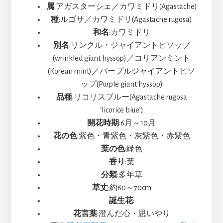
属
:アガスターシェ／カワミドリ(Agastache)
種
:ルゴサ／カワミドリ(Agastache rugosa)
和名
:カワミドリ
別名
:リンクル・ジャイアントヒソップ
(wrinkled giant hyssop)／コリアンミント
(Korean mint)／パープルジャイアントヒソ
ップ(Purple giant hyssop)
品種
:リコリスブルー(Agastache rugosa
‘licorice blue’)
開花時期
:6月～10月
花の色
:紫色・青紫色・灰紫色・赤紫色
葉の色
:緑色
香り
:葉
分類
:多年草
草丈
:約60～70cm
誕生花
:
花言葉
:澄んだ心・思いやり