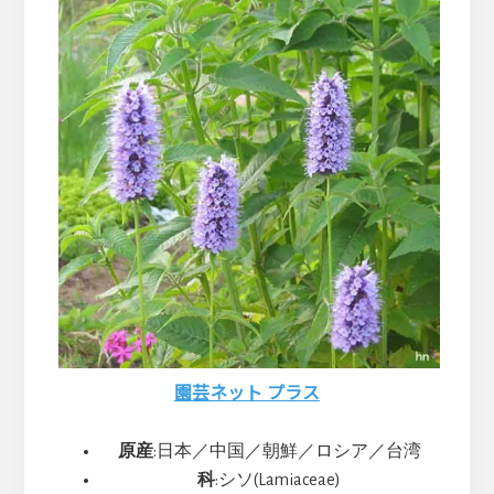
ま
す
園芸ネット プラス
原産
:日本／中国／朝鮮／ロシア／台湾
科
:シソ(Lamiaceae)