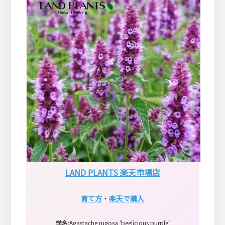
LAND PLANTS 楽天市場店
育て方
・
楽天で購入
学名
:Agastache rugosa ‘beelicious purple’