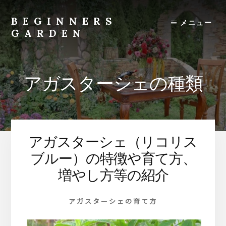
Skip
to
BEGINNERS
メニュー
content
GARDEN
植
物
の
アガスターシェの種類
種
類
や
育
て
アガスターシェ（リコリス
方
の
ブルー）の特徴や育て方、
紹
増やし方等の紹介
介
を
アガスターシェの育て方
行
い