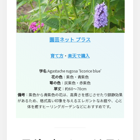
園芸ネット プラス
育て方
・
楽天で購入
学名
:Agastache rugosa ‘licorice blue’
花の色
：紫色・青紫色
萼の色
：灰紫色・赤紫色
草丈
：約60～70cm
備考
：紫色から青紫色の花は、高貴さを感じさせたり鎮静効果
があるため、格式高い印象を与えるエレガントなお庭や、心と
体を癒すヒーリングガーデンなどにおすすめです。