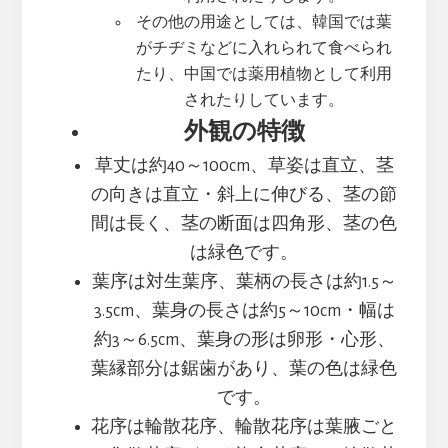
その他の用途としては、韓国では葉
がチヂミなどに入れられて食べられ
たり、中国では薬用植物として利用
されたりしています。
外観の特徴
草丈は約40～100cm、草姿は直立、茎
の向きは直立・斜上に伸びる、茎の節
間は長く、茎の断面は四角形、茎の色
は緑色です。
葉序は対生葉序、葉柄の長さは約1.5～
3.5cm、葉身の長さは約5～10cm・幅は
約3～6.5cm、葉身の形は卵形・心形、
葉縁部分は鋸歯があり、葉の色は緑色
です。
花序は輪散花序、輪散花序は葉腋ごと