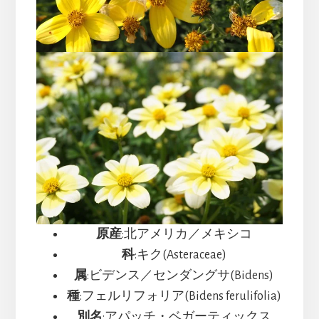
原産
:北アメリカ／メキシコ
科
:キク(Asteraceae)
属
:ビデンス／センダングサ(Bidens)
種
:フェルリフォリア(Bidens ferulifolia)
別名
:アパッチ・ベガーティックス