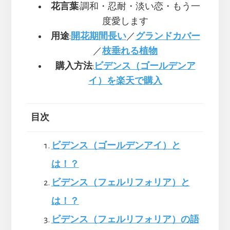
花言葉
:調和・忍耐・淡い恋・もう一
度愛します
用途
:
開花期間長い
／
グランドカバー
／
枝垂れる植物
購入方法
:
ビデンス（ゴールデンア
イ）を楽天で購入
目次
ビデンス（ゴールデンアイ）と
は！？
ビデンス（フェルリフォリア）と
は！？
ビデンス（フェルリフォリア）の語