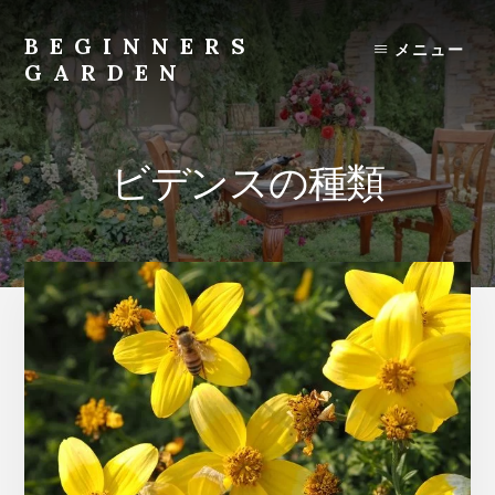
Skip
to
BEGINNERS
メニュー
content
GARDEN
植
物
の
ビデンスの種類
種
類
や
育
て
方
の
紹
介
を
行
い