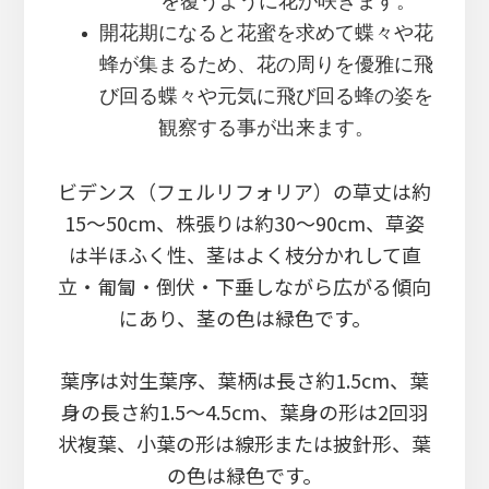
を覆うように花が咲きます。
開花期になると花蜜を求めて蝶々や花
蜂が集まるため、花の周りを優雅に飛
び回る蝶々や元気に飛び回る蜂の姿を
観察する事が出来ます。
ビデンス（フェルリフォリア）の草丈は約
15～50cm、株張りは約30～90cm、草姿
は半ほふく性、茎はよく枝分かれして直
立・匍匐・倒伏・下垂しながら広がる傾向
にあり、茎の色は緑色です。
葉序は対生葉序、葉柄は長さ約1.5cm、葉
身の長さ約1.5～4.5cm、葉身の形は2回羽
状複葉、小葉の形は線形または披針形、葉
の色は緑色です。