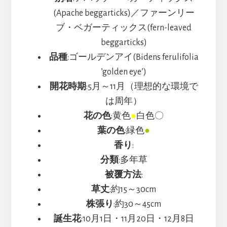
(Apache beggarticks)／ファーンリー
ブ・ベガーティックス(fern-leaved
beggarticks)
品種
:ゴールデンアイ(Bidens ferulifolia
’golden eye’)
開花時期
:5月～11月（理想的な環境で
は周年）
花の色
:黄色
●
白色〇
葉の色
:緑色
●
香り
:
分類
:多年草
被覆方法
:
草丈
:約15～30cm
株張り
:約30～45cm
誕生花
:10月1日・11月20日・12月8日