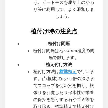
う。ピートモスを腐葉土のかわ
り等に利用して、よく混和しま
しょう。
植付け時の注意点
植付け間隔
植付け間隔は25～40cm程度の間
隔で離します。
植え付け方法
植付け方法は
標準植え
で行いま
す。苗(根鉢)の1.5～2倍の深さま
でスコップを使い穴を掘り、根
張りを邪魔したり保水性や栄養
の保持を悪くする石やゴミ等を
取り除き、標準植えで植え付け