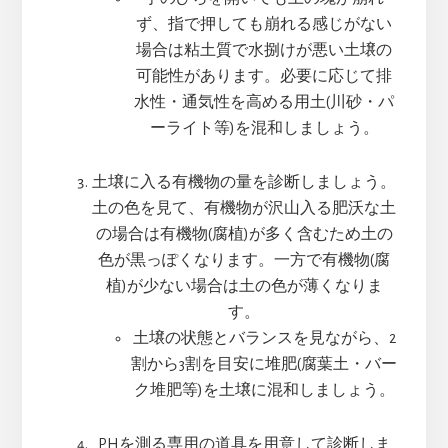
ず、指で押しても崩れる感じがない
場合は粘土質で水捌けが悪い土壌の
可能性があります。必要に応じて排
水性・通気性を高める用土(川砂・パ
ーライト等)を混和しましょう。
土壌に入る有機物の量を診断しましょう。
土の色を見て、有機物が沢山入る肥沃な土
の場合は有機物(腐植)が多く含むため土の
色が黒っぽくなります。一方で有機物(腐
植)が少ない場合は土の色が薄くなりま
す。
土壌の状態とバランスを見ながら、2
割から3割を目安に堆肥(腐葉土・バー
ク堆肥等)を土壌に混和しましょう。
PHを測る専用の道具を用意して診断しま