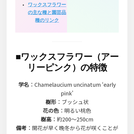
ワックスフラワー
の主な種と園芸品
種のリンク
■
ワックスフラワー（アー
リーピンク）の特徴
学名
：Chamelaucium uncinatum ‘early
pink’
樹形
：ブッシュ状
花の色
：明るい桃色
樹高
：約200～250cm
備考
：開花が早く晩冬から花が咲くことが