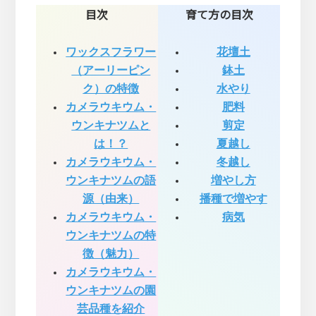
目次
育て方の目次
ワックスフラワー
花壇土
（アーリーピン
鉢土
ク）の特徴
水やり
カメラウキウム・
肥料
ウンキナツムと
剪定
は！？
夏越し
カメラウキウム・
冬越し
ウンキナツムの語
増やし方
源（由来）
播種で増やす
カメラウキウム・
病気
ウンキナツムの特
徴（魅力）
カメラウキウム・
ウンキナツムの園
芸品種を紹介