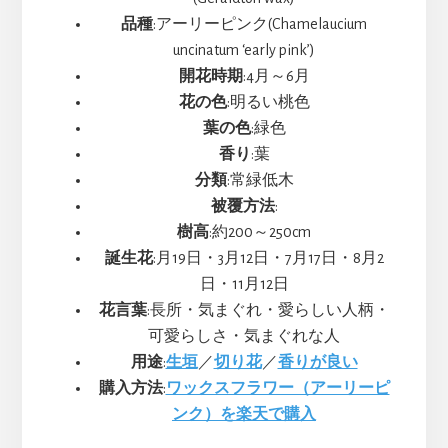
品種
:アーリーピンク(Chamelaucium
uncinatum ‘early pink’)
開花時期
:4月～6月
花の色
:明るい桃色
葉の色
:緑色
香り
:葉
分類
:常緑低木
被覆方法
:
樹高
:約200～250cm
誕生花
:月19日・3月12日・7月17日・8月2
日・11月12日
花言葉
:長所・気まぐれ・愛らしい人柄・
可愛らしさ・気まぐれな人
用途
:
生垣
／
切り花
／
香りが良い
購入方法
:
ワックスフラワー（アーリーピ
ンク）を楽天で購入