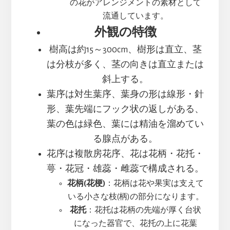
の花がアレンジメントの素材として
流通しています。
外観の特徴
樹高は約15～300cm、樹形は直立、茎
は分枝が多く、茎の向きは直立または
斜上する。
葉序は対生葉序、葉身の形は線形・針
形、葉先端にフック状の返しがある、
葉の色は緑色、葉には精油を溜めてい
る腺点がある。
花序は複散房花序、花は花柄・花托・
萼・花冠・雄蕊・雌蕊で構成される。
花柄(花梗)
：花柄は花や果実は支えて
いる小さな枝(柄)の部分になります。
花托
：花托は花柄の先端が厚く台状
になった器官で、花托の上に花葉