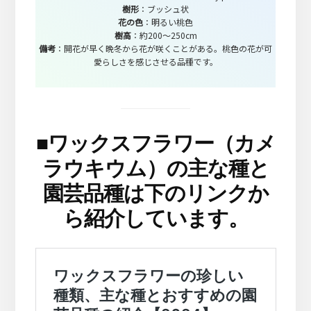
樹形
：ブッシュ状
花の色
：明るい桃色
樹高
：約200～250cm
備考
：開花が早く晩冬から花が咲くことがある。桃色の花が可
愛らしさを感じさせる品種です。
■
ワックスフラワー（カメ
ラウキウム）の主な種と
園芸品種は下のリンクか
ら紹介しています。