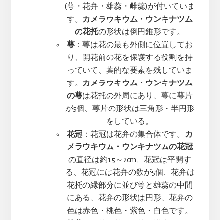
(萼・花弁・雄蕊・雌蕊)が付いていま
す。
カメラウキウム・ウンキナツム
の花托
の形状は倒円錐形です。
萼
：萼は花の最も外側に位置してお
り、開花前の花を保護する役割を持
っていて、葉的な要素を残していま
す。
カメラウキウム・ウンキナツム
の萼
は花托の外周にあり、萼に萼片
が5個、萼片の形状は三角形・半円形
をしている。
花冠
：花冠は花弁の集合体です。
カ
メラウキウム・ウンキナツムの花冠
の直径は約1.5～2cm、花冠は平開す
る、花冠には花弁の数が5個、花弁は
花托の縁部分に並び萼と雄蕊の中間
にある、花弁の形状は円形、花弁の
色は赤色・桃色・紫色・白色です。