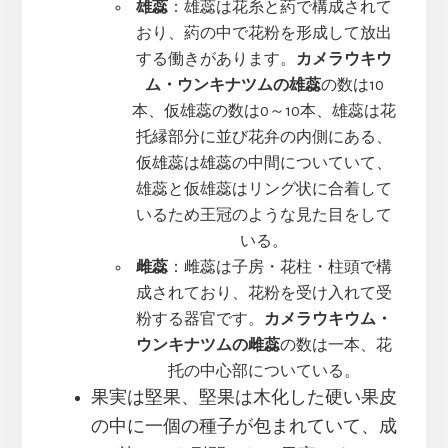
雄蕊
：雄蕊は花糸と葯で構成されて
おり、葯の中で花粉を形成して放出
する働きがあります。
カメラウキウ
ム・ウンキナツムの雄蕊
の数は10
本、仮雄蕊の数は0～10本、雄蕊は花
托縁部分に並び花弁の内側にある、
仮雄蕊は雄蕊の中間についていて、
雄蕊と仮雄蕊はリング状に合着して
いるため王冠のような見た目をして
いる。
雌蕊
：雌蕊は子房・花柱・柱頭で構
成されており、花粉を受け入れて受
粉する器官です。
カメラウキウム・
ウンキナツムの雌蕊
の数は一本、花
托の中心部についている。
果実は堅果、堅果は木化した硬い果皮
の中に一個の種子が包まれていて、成