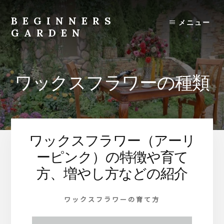
Skip
to
BEGINNERS
メニュー
content
GARDEN
植
物
の
ワックスフラワーの種類
種
類
や
育
て
ワックスフラワー（アーリ
方
の
ーピンク）の特徴や育て
紹
方、増やし方などの紹介
介
を
ワックスフラワーの育て方
行
い