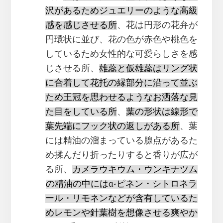
沢があるためジュエリーのような高級
感を感じさせる所
、花は円形の花弁が
円環状に並び、花の色が赤色や桃色を
しているため女性的な可愛らしさを感
じさせる所、
雄蕊と仮雄蕊はリング状
に合着して花托の縁部分に沿って並ぶ
ため王冠を思わせるようなお洒落な見
た目をしている所
、
葉の形状は線形で
葉先端にフック状の返しがある所
、葉
には精油の溜まっている腺点があるた
め揉んだり折ったりすると香りが広が
る所、
カメラウキウム・ウンキナツム
の精油の中にはα-ピネン・シトロネラ
ール・リモネンなどが含有しているた
めレモンや針葉樹を想像させる爽やか