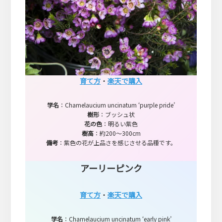
育て方
・
楽天で購入
学名
：Chamelaucium uncinatum ‘purple pride’
樹形
：ブッシュ状
花の色
：明るい紫色
樹高
：約200～300cm
備考
：紫色の花が上品さを感じさせる品種です。
アーリーピンク
育て方
・
楽天で購入
学名
：Chamelaucium uncinatum ‘early pink’