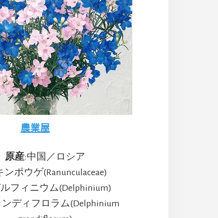
農業屋
原産
:中国／ロシア
キンポウゲ(Ranunculaceae)
デルフィニウム(Delphinium)
ンディフロラム(Delphinium