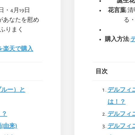
誕生花
4日・4月19日
花言葉
:
があなたを慰め
る
ふりまく
購入方法
:
を楽天で購入
目次
ブルー）と
デルフィ
は！？
！？
デルフィ
(由来)
デルフィ