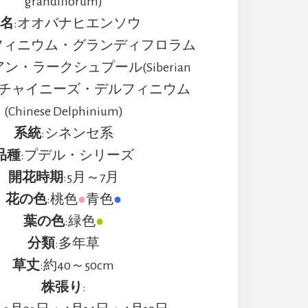
grandiflorum)
名
:オオバナヒエンソウ
フィニウム・グランディフロラム
・ラークシュプール(Siberian
ur)／チャイニーズ・デルフィニウム
(Chinese Delphinium)
系統
:シネンセ系
品種
:プデル・シリーズ
開花時期
:5月～7月
花の色
:桃色
●
青色
●
葉の色
:緑色
●
分類
:多年草
草丈
:約40～50cm
株張り
: