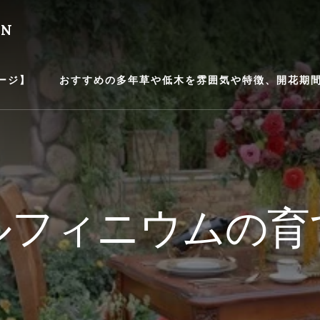
EN
ージ】
おすすめの多年草や低木を雰囲気や特徴、開花期間等
ルフィニウムの育