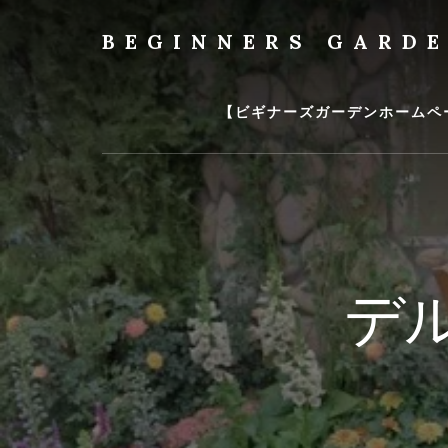
Skip
to
BEGINNERS GARD
content
植
物
の
【ビギナーズガーデンホームペ
種
類
や
育
て
方
の
デ
紹
介
を
行
い
ま