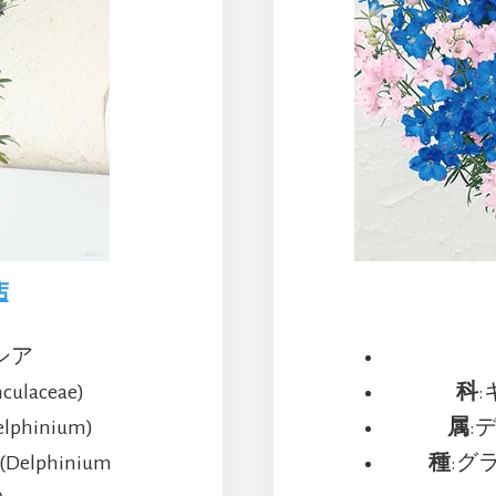
店
シア
laceae)
科
:
hinium)
属
:
lphinium
種
:グラ