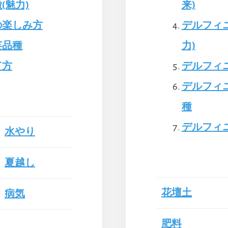
(魅力)
来)
の楽しみ方
デルフィ
芸品種
力)
て方
デルフィ
デルフィ
種
デルフィ
水やり
夏越し
花壇土
病気
肥料