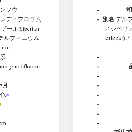
)
エンソウ
和
ランディフロラム
別名
:デル
(Siberian
／シベリアン
ズ・デルフィニウム
larksp
ium)
セ系
 grandiflorum
～7月
紫色
●
●
草
cm