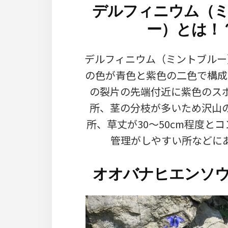
デルフィニウム（
ー）とは！
デルフィニウム（ミントブルー
の色が青色と紫色の二色で構成
の裂片の先端付近に紫色のス
所、茎の分枝が多いため沢山
所、草丈が30～50cm程度と
管理がしやすい所などに
オオバナヒエンソ