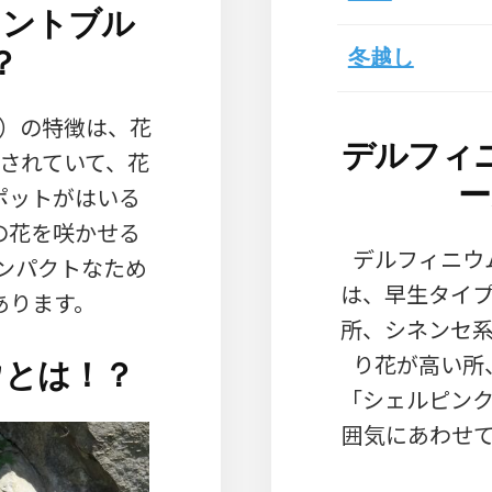
ミントブル
？
冬越し
）の特徴は、花
デルフィ
されていて、花
ー
ポットがはいる
の花を咲かせる
デルフィニウ
コンパクトなため
は、早生タイ
あります。
所、シネンセ
り花が高い所
ウとは！？
「シェルピン
囲気にあわせ