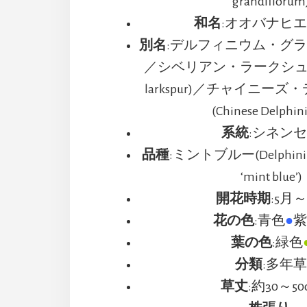
grandiflorum
和名
:オオバナヒ
別名
:デルフィニウム・グ
／シベリアン・ラークシュプール
larkspur)／チャイニー
(Chinese Delphin
系統
:シネン
品種
:ミントブルー(Delphinium
‘mint blue’)
開花時期
:5月
花の色
:青色
●
葉の色
:緑色
分類
:多年
草丈
:約30～50