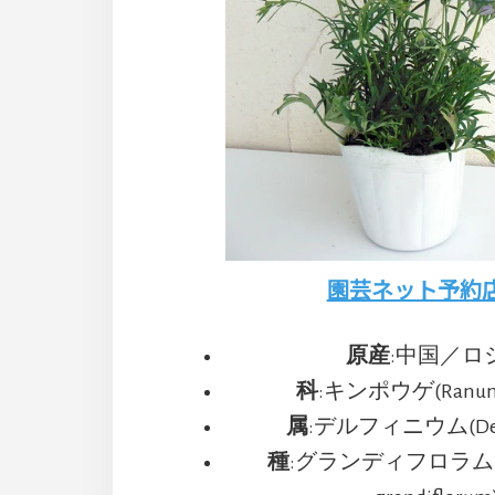
園芸ネット予約
原産
:中国／ロ
科
:キンポウゲ(Ranuncu
属
:デルフィニウム(Delp
種
:グランディフロラム(De