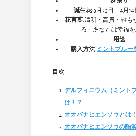
株張り
:
誕生花
:3月23日・4月1
花言葉
:清明・高貴・誰も
る・あなたは幸福を
用途
:
購入方法
:
ミントブルー
目次
デルフィニウム（ミント
は！？
オオバナヒエンソウとは
オオバナヒエンソウの語源