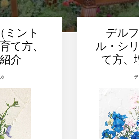
（ミント
デル
育て方、
ル・シ
紹介
て方、
方