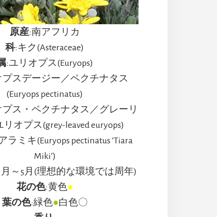
原産
:南アフリカ
科
:キク(Asteraceae)
属
:ユリオプス(Euryops)
オプスデージー／ペクチナタス
(Euryops pectinatus)
オプス・ペクチナタス／グレーリ
プス(grey-leaved euryops)
ミキ(Euryops pectinatus ‘Tiara
Miki’)
11月～5月(理想的な環境では周年)
花の色
:黄色
●
葉の色
:緑色
●
白色〇