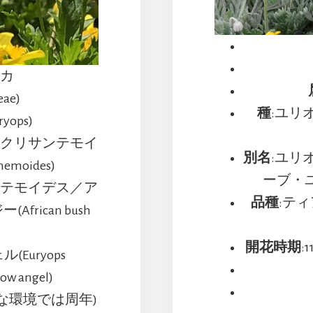
リカ
eae)
種
:ユリ
ops)
／クリサンテモイ
別名
:ユリ
hemoides)
ーブ・ユリオ
ンテモイデス／ア
品種
:ティアラ
rican bush
開花時期
:
Euryops
low angel)
的な環境では周年)