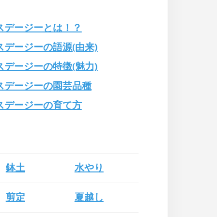
スデージーとは！？
スデージーの語源(由来)
スデージーの特徴(魅力)
スデージーの園芸品種
スデージーの育て方
鉢土
水やり
剪定
夏越し