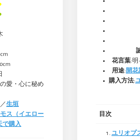
●
●
木
0cm
花言葉
:
50cm
用途
:
開花
日
購入方法
:
実の愛・心に秘め
い
／
生垣
スモス（イエロー
目次
天で購入
ユリオプ