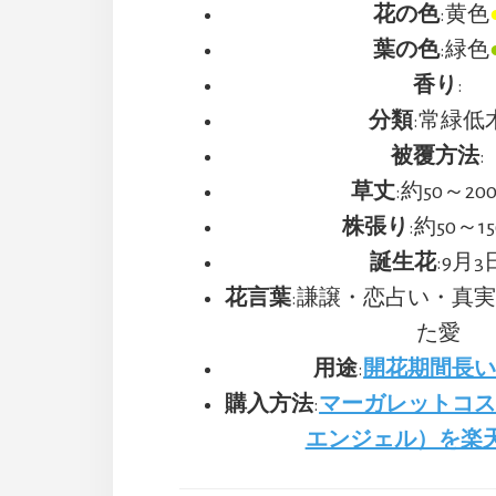
花の色
:黄色
葉の色
:緑色
香り
:
分類
:常緑低
被覆方法
:
草丈
:約50～20
株張り
:約50～1
誕生花
:9月3
花言葉
:謙譲・恋占い・真
た愛
用途
:
開花期間長
購入方法
:
マーガレットコ
エンジェル）を楽