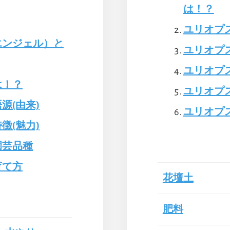
は！？
ユリオプ
エンジェル）と
ユリオプ
ユリオプ
は！？
ユリオプ
源(由来)
ユリオプ
徴(魅力)
園芸品種
育て方
花壇土
肥料