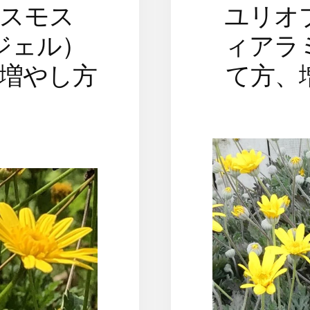
スモス
ユリオ
ジェル）
ィアラ
増やし方
て方、