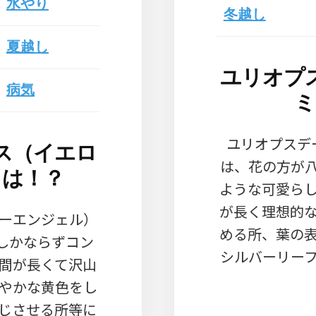
水やり
冬越し
夏越し
ユリオプ
病気
ミ
ユリオプスデ
ス（イエロ
は、花の方が
とは！？
ような可愛ら
が長く理想的
ーエンジェル）
める所、葉の
にしかならずコン
シルバーリー
間が長くて沢山
やかな黄色をし
じさせる所等に