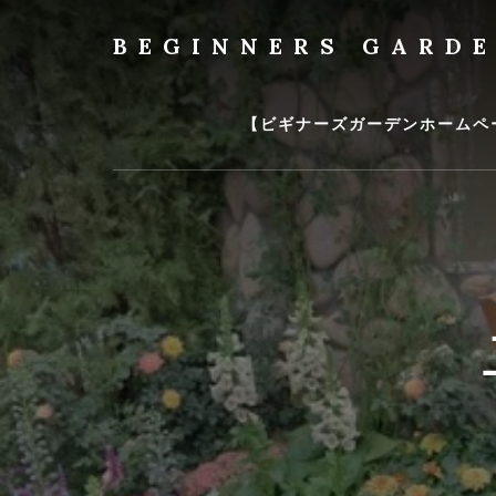
Skip
to
BEGINNERS GARD
content
植
物
の
【ビギナーズガーデンホームペ
種
類
や
育
て
方
の
紹
介
を
行
い
ま