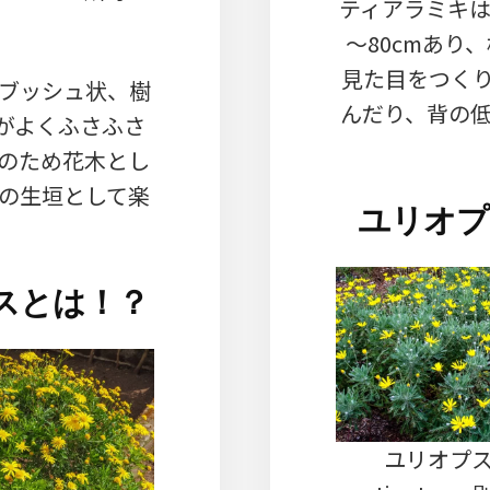
ティアラミキは
～80cmあり
見た目をつく
ブッシュ状、樹
んだり、背の
れがよくふさふさ
のため花木とし
の生垣として楽
ユリオプ
。
スとは！？
ユリオプス