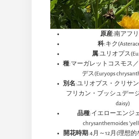
原産
:南アフ
科
:キク(Asterac
属
:ユリオプス(Eury
種
:マーガレットコスモス
デス(Euryops chrysant
別名
:ユリオプス・クリサ
フリカン・ブッシュデージー(Af
daisy)
品種
:イエローエンジェル(
chrysanthemoides ‘yel
開花時期
:4月～12月(理想