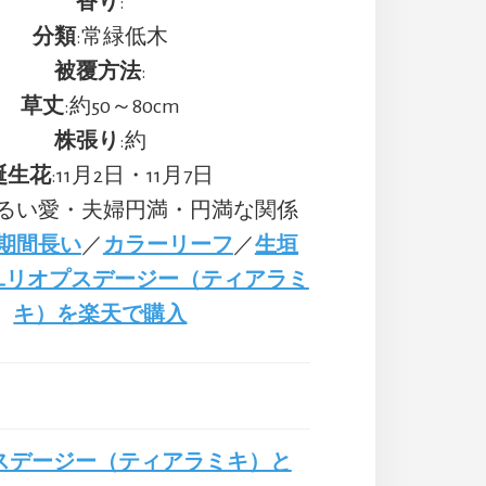
香り
:
分類
:常緑低木
被覆方法
:
草丈
:約50～80cm
株張り
:約
誕生花
:11月2日・11月7日
明るい愛・夫婦円満・円満な関係
期間長い
／
カラーリーフ
／
生垣
ユリオプスデージー（ティアラミ
キ）を楽天で購入
スデージー（ティアラミキ）と