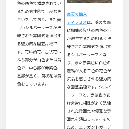
色の四色で構成されてい
るため個性的で上品な色
楽天で購入
合いをしており、また美
ティラミス
は、葉の表面
しいシルバーリーフが洗
に蜘蛛の巣状の白色の毛
練された雰囲気を演出す
が密生するため明るく洗
る魅力的な園芸品種で
練された雰囲気を演出す
す。花は頭花、舌状花は
るシルバーリーフとな
ふち部分が白色または黄
り、また赤紫色に白色の
色で、中心部が赤紫色、
覆輪が入る二色の花色が
基部が黒く、筒状花は黄
気品を感じさせる魅力的
色をしています。
な園芸品種です。シルバ
ーリーフと、赤紫色の花
は非常に相性がよく洗練
された雰囲気や優雅な雰
囲気を演出します。その
ため、エレガントガーデ