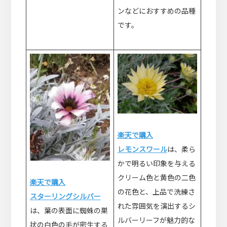
ンなどにおすすめの品種
です。
楽天で購入
レモンスワール
は、柔ら
かで明るい印象を与える
クリーム色と黄色の二色
楽天で購入
の花色と、上品で洗練さ
スターリングシルバー
れた雰囲気を演出するシ
は、葉の表面に蜘蛛の巣
ルバーリーフが魅力的な
状の白色の毛が密生する