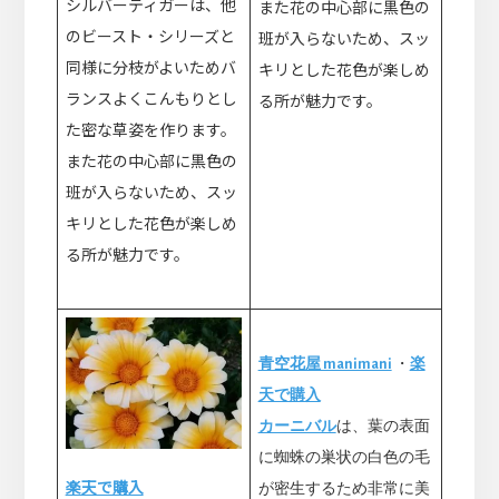
シルバーティガーは、他
また花の中心部に黒色の
のビースト・シリーズと
班が入らないため、スッ
同様に分枝がよいためバ
キリとした花色が楽しめ
ランスよくこんもりとし
る所が魅力です。
た密な草姿を作ります。
また花の中心部に黒色の
班が入らないため、スッ
キリとした花色が楽しめ
る所が魅力です。
青空花屋 manimani
・
楽
天で購入
カーニバル
は、葉の表面
に蜘蛛の巣状の白色の毛
楽天で購入
が密生するため非常に美