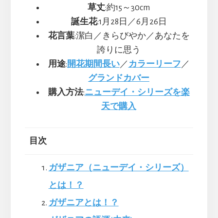
草丈
:約15～30cm
誕生花
:1月28日／6月26日
花言葉
:潔白／きらびやか／あなたを
誇りに思う
用途
:
開花期間長い
／
カラーリーフ
／
グランドカバー
購入方法
:
ニューデイ・シリーズを楽
天で購入
目次
ガザニア（ニューデイ・シリーズ）
とは！？
ガザニアとは！？