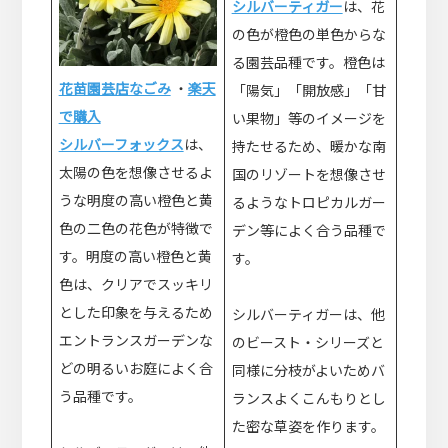
シルバーティガー
は、花
の色が橙色の単色からな
る園芸品種です。橙色は
花苗園芸店なごみ
・
楽天
「陽気」「開放感」「甘
で購入
い果物」等のイメージを
シルバーフォックス
は、
持たせるため、暖かな南
太陽の色を想像させるよ
国のリゾートを想像させ
うな明度の高い橙色と黄
るようなトロピカルガー
色の二色の花色が特徴で
デン等によく合う品種で
す。明度の高い橙色と黄
す。
色は、クリアでスッキリ
とした印象を与えるため
シルバーティガーは、他
エントランスガーデンな
のビースト・シリーズと
どの明るいお庭によく合
同様に分枝がよいためバ
う品種です。
ランスよくこんもりとし
た密な草姿を作ります。