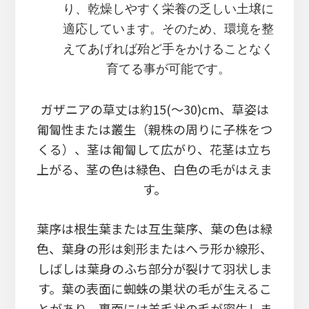
り、乾燥しやすく栄養の乏しい土壌に
適応しています。そのため、環境を整
えてあげれば殆ど手をかけることなく
育てる事が可能です。
ガザニアの草丈は約15(～30)cm、草姿は
匍匐性または叢生（親株の周りに子株をつ
くる）、茎は匍匐して広がり、花茎は立ち
上がる、茎の色は緑色、白色の毛がはえま
す。
葉序は根生葉または互生葉序、葉の色は緑
色、葉身の形は剣形またはヘラ形か線形、
しばしは葉身のふち部分が裂けて羽状しま
す。葉の表面に蜘蛛の巣状の毛が生えるこ
とがあり、裏面には羊毛状の毛が密生しま