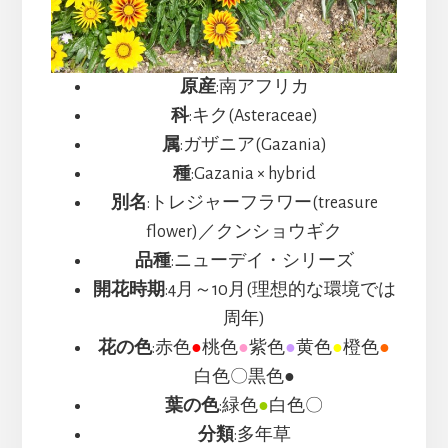
原産
:南アフリカ
科
:キク(Asteraceae)
属
:ガザニア(Gazania)
種
:Gazania × hybrid
別名
:トレジャーフラワー(treasure
flower)／クンショウギク
品種
:ニューデイ・シリーズ
開花時期
:4月～10月(理想的な環境では
周年)
花の色
:赤色
●
桃色
●
紫色
●
黄色
●
橙色
●
白色〇黒色●
葉の色
:緑色
●
白色〇
分類
:多年草