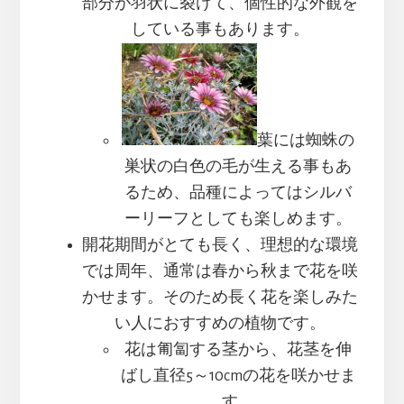
部分が羽状に裂けて、個性的な外観を
している事もあります。
葉には蜘蛛の
巣状の白色の毛が生える事もあ
るため、品種によってはシルバ
ーリーフとしても楽しめます。
開花期間がとても長く、理想的な環境
では周年、通常は春から秋まで花を咲
かせます。そのため長く花を楽しみた
い人におすすめの植物です。
花は匍匐する茎から、花茎を伸
ばし直径5～10cmの花を咲かせま
す。