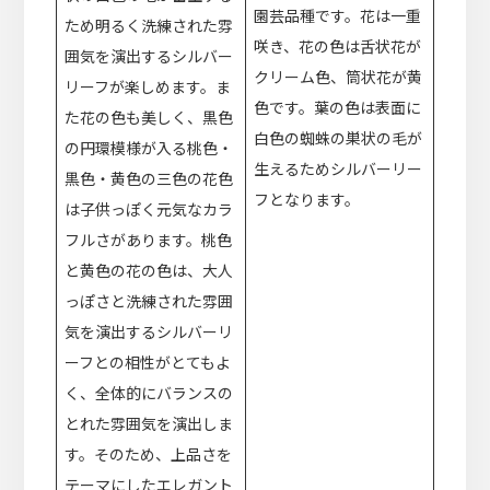
園芸品種です。花は一重
ため明るく洗練された雰
咲き、花の色は舌状花が
囲気を演出するシルバー
クリーム色、筒状花が黄
リーフが楽しめます。ま
色です。葉の色は表面に
た花の色も美しく、黒色
白色の蜘蛛の巣状の毛が
の円環模様が入る桃色・
生えるためシルバーリー
黒色・黄色の三色の花色
フとなります。
は子供っぽく元気なカラ
フルさがあります。桃色
と黄色の花の色は、大人
っぽさと洗練された雰囲
気を演出するシルバーリ
ーフとの相性がとてもよ
く、全体的にバランスの
とれた雰囲気を演出しま
す。そのため、上品さを
テーマにしたエレガント