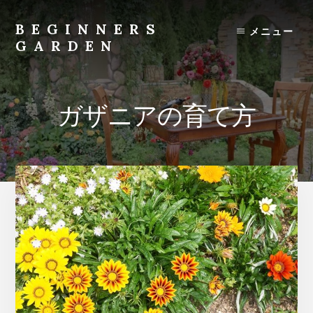
Skip
to
BEGINNERS
メニュー
content
GARDEN
植
物
の
ガザニアの育て方
種
類
や
育
て
方
の
紹
介
を
行
い