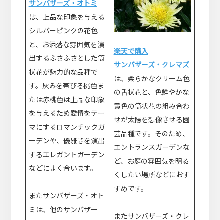
サンバザーズ・オトミ
は、上品な印象を与える
シルバーピンクの花色
と、お洒落な雰囲気を演
楽天で購入
出するふさふさとした筒
サンバザーズ・クレマズ
状花が魅力的な品種で
は、柔らかなクリーム色
す。灰みを帯びる桃色ま
の舌状花と、色鮮やかな
たは赤桃色は上品な印象
黄色の筒状花の組み合わ
を与えるため愛情をテー
せが太陽を想像させる園
マにするロマンチックガ
芸品種です。そのため、
ーデンや、優雅さを演出
エントランスガーデンな
するエレガントガーデン
ど、お庭の雰囲気を明る
などによく合います。
くしたい場所などにおす
すめです。
またサンバザーズ・オト
ミは、他のサンバザー
またサンバザーズ・クレ