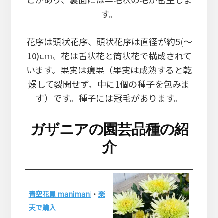
す。
花序は頭状花序、頭状花序は直径が約5(～
10)cm、花は舌状花と筒状花で構成されて
います。果実は痩果（果実は成熟すると乾
燥して裂開せず、中に1個の種子を包みま
す）です。種子には冠毛があります。
ガザニアの園芸品種の紹
介
青空花屋 manimani
・
楽
天で購入