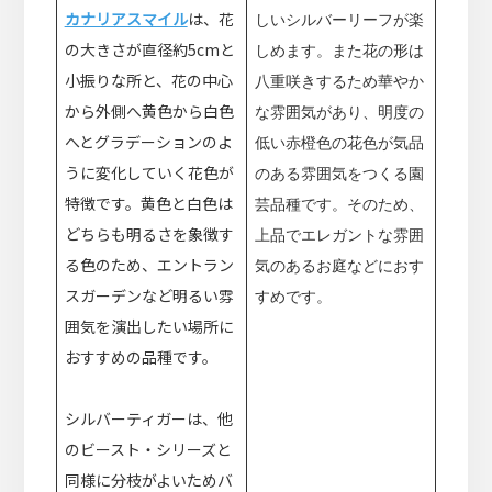
カナリアスマイル
は、花
しいシルバーリーフが楽
の大きさが直径約5cmと
しめます。また花の形は
小振りな所と、花の中心
八重咲きするため華やか
から外側へ黄色から白色
な雰囲気があり、明度の
へとグラデーションのよ
低い赤橙色の花色が気品
うに変化していく花色が
のある雰囲気をつくる園
特徴です。黄色と白色は
芸品種です。そのため、
どちらも明るさを象徴す
上品でエレガントな雰囲
る色のため、エントラン
気のあるお庭などにおす
スガーデンなど明るい雰
すめです。
囲気を演出したい場所に
おすすめの品種です。
シルバーティガーは、他
のビースト・シリーズと
同様に分枝がよいためバ