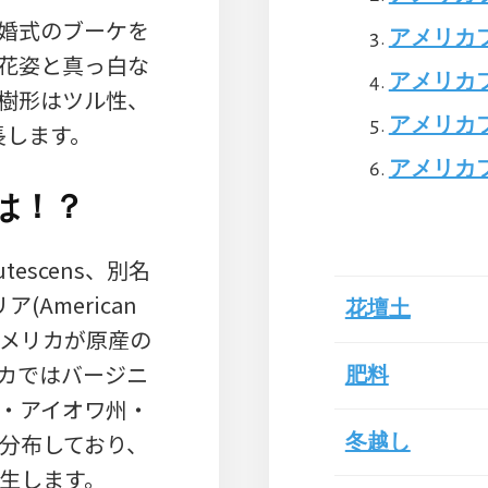
婚式のブーケを
アメリカフ
花姿と真っ白な
アメリカフ
樹形はツル性、
アメリカ
成長します。
アメリカ
は！？
utescens、別名
American
花壇土
北アメリカが原産の
カではバージニ
肥料
・アイオワ州・
分布しており、
冬越し
生します。