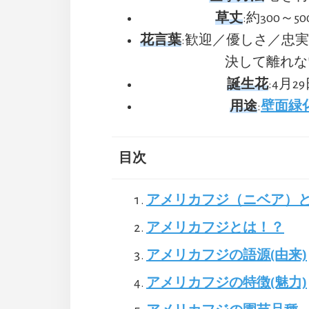
草丈
:約300～50
花言葉
:歓迎／優しさ／忠
決して離れな
誕生花
:4月2
用途
:
壁面緑
目次
アメリカフジ（ニベア）
アメリカフジとは！？
アメリカフジの語源(由来)
アメリカフジの特徴(魅力)