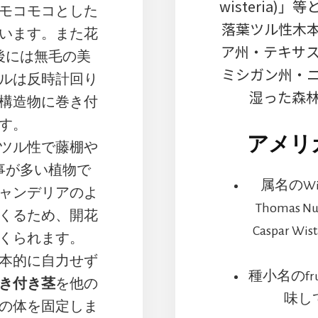
wisteria
モコモコとした
落葉ツル性木
います。また花
ア州・テキサ
後には無毛の美
ミシガン州・
ルは反時計回り
湿った森
構造物に巻き付
す。
アメリ
ツル性で藤棚や
事が多い植物で
属名のWi
ャンデリアのよ
Thomas
くるため、開花
Caspar W
くられます。
本的に自力せず
種小名のfr
き付き茎
を他の
味し
の体を固定しま