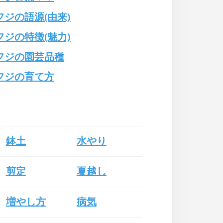
ジの語源(由来)
ジの特徴(魅力)
フジの園芸品種
フジの育て方
鉢土
水やり
剪定
夏越し
増やし方
病気