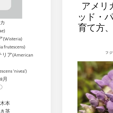
アメリ
ッド・
リカ
育て方
ae)
steria)
rutescens)
フジ
(American
cens ‘nivea’)
～8月
〇
性木本
付き茎