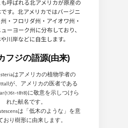
)」等とも呼ばれる北アメリカが原産の
本です。北アメリカではバージニ
ス州・フロリダ州・アイオワ州・
ニューヨーク州に分布しており、
林や川岸などに自生します。
カフジの語源(由来)
steriaはアメリカの植物学者の
 Nuttallが、アメリカの医者である
istar(1761-1818)に敬意を示しつけら
れた献名です。
utescensは「低木のような」を意
ており樹形に由来します。