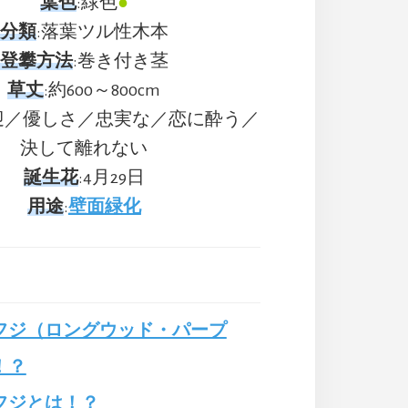
葉色
:緑色
●
分類
:落葉ツル性木本
登攀方法
:巻き付き茎
草丈
:約600～800cm
迎／優しさ／忠実な／恋に酔う／
決して離れない
誕生花
:4月29日
用途
:
壁面緑化
フジ（ロングウッド・パープ
！？
フジとは！？