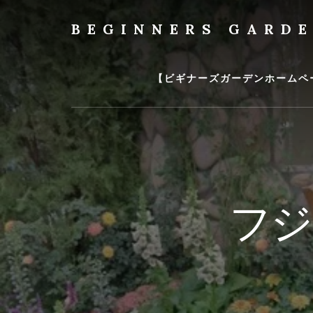
Skip
to
BEGINNERS GARD
content
植
物
の
【ビギナーズガーデンホームペ
種
類
や
育
て
方
の
フジ
紹
介
を
行
い
ま