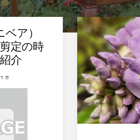
ニベア）
剪定の時
紹介
育て方