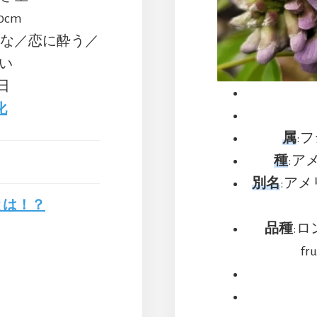
0cm
実な／恋に酔う／
い
9日
化
属
:フ
種
:アメ
別名
:アメ
とは！？
品種
:ロ
fr