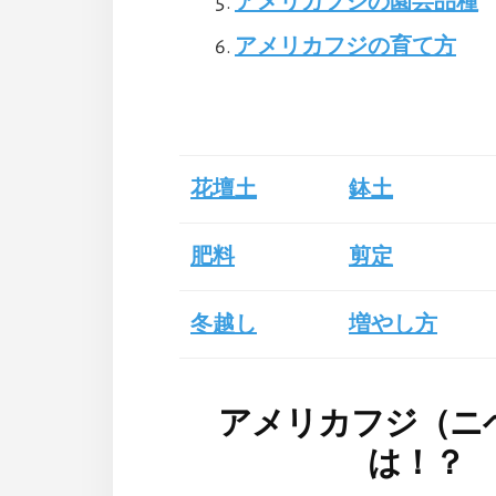
アメリカフジの園芸品種
アメリカフジの育て方
花壇土
鉢土
肥料
剪定
冬越し
増やし方
アメリカフジ（ニ
は！？