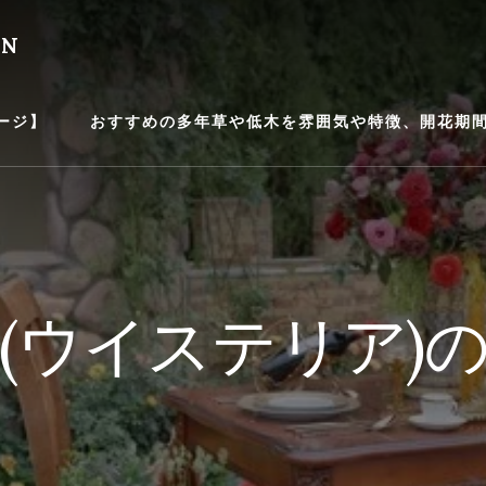
EN
ージ】
おすすめの多年草や低木を雰囲気や特徴、開花期間等
(ウイステリア)