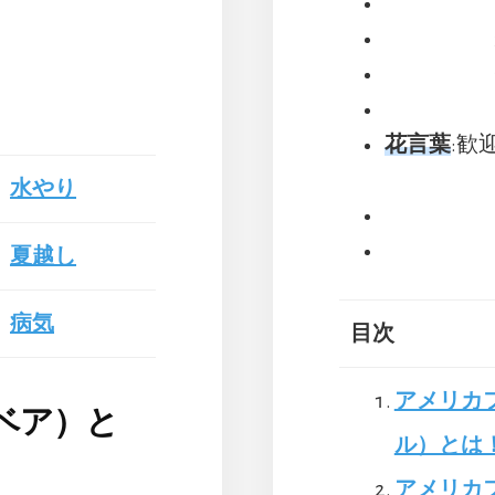
花言葉
:歓
水やり
夏越し
病気
目次
アメリカ
ベア）と
ル）とは
アメリカ