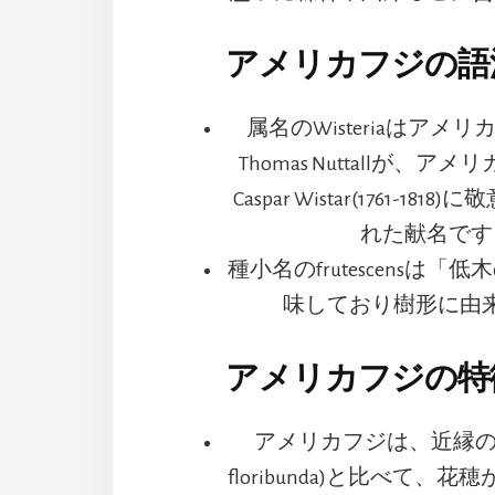
アメリカフジの語源
属名のWisteriaはアメ
Thomas Nuttallが、
Caspar Wistar(1761-18
れた献名です
種小名のfrutescensは
味しており樹形に由
アメリカフジの特徴
アメリカフジは、近縁のフジ(
floribunda)と比べて、花