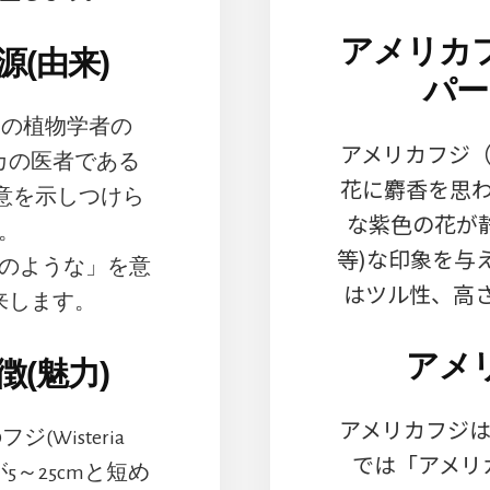
アメリカ
(由来)
パー
リカの植物学者の
アメリカフジ
アメリカの医者である
花に麝香を思
18)に敬意を示しつけら
な紫色の花が
。
等)な印象を与
「低木のような」を意
はツル性、高さ
来します。
アメ
(魅力)
アメリカフジは学名W
Wisteria
では「アメリカ
穂が5～25cmと短め