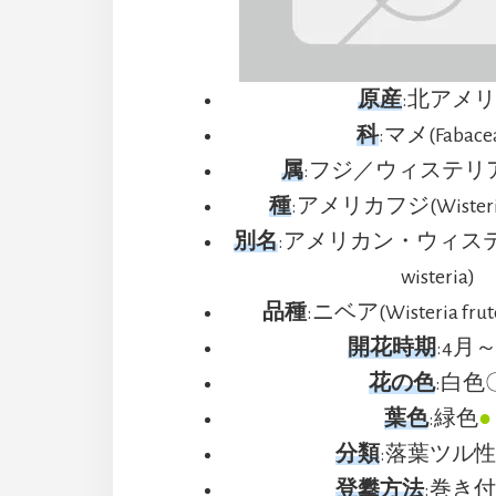
原産
:北アメ
科
:マメ(Fabace
属
:フジ／ウィステリア(Wi
種
:アメリカフジ(Wisteria f
別名
:アメリカン・ウィステリア
wisteria)
品種
:ニベア(Wisteria frutes
開花時期
:4月
花の色
:白色
葉色
:緑色
●
分類
:落葉ツル
登攀方法
:巻き