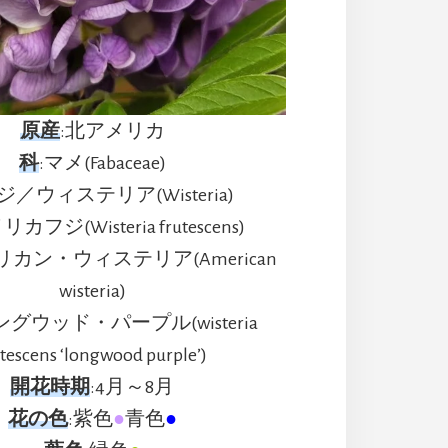
原産
:北アメリカ
科
:マメ(Fabaceae)
ジ／ウィステリア(Wisteria)
リカフジ(Wisteria frutescens)
リカン・ウィステリア(American
wisteria)
ングウッド・パープル(wisteria
utescens ‘longwood purple’)
開花時期
:4月～8月
花の色
:紫色
●
青色
●