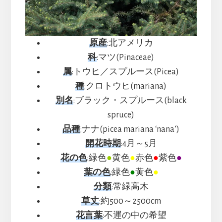
原産
:北アメリカ
科
:マツ(Pinaceae)
属
:トウヒ／スプルース(Picea)
種
:クロトウヒ(mariana)
別名
:ブラック・スプルース(black
spruce)
品種
:ナナ(picea mariana ‘nana’)
開花時期
:4月～5月
花の色
:緑色
●
黄色
●
赤色
●
紫色
●
葉の色
:緑色
●
黄色
●
分類
:常緑高木
草丈
:約500～2500cm
花言葉
:不運の中の希望