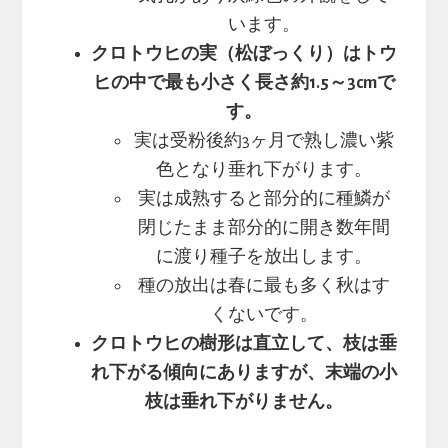
います。
クロトウヒの実（松ぼっくり）はトウ
ヒの中で最も小さく長さ約1.5～3cmで
す。
実は受粉後約3ヶ月で熟し濃い紫
色となり垂れ下がります。
実は成熟すると部分的に種鱗が
閉じたまま部分的に開き数年間
に渡り種子を放出します。
種の放出は春に最も多く秋はす
くないです。
クロトウヒの樹形は直立して、枝は垂
れ下がる傾向にありますが、末端の小
枝は垂れ下がりません。