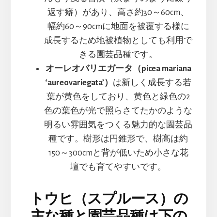
返す癖）があり、高さ約30～60cm、
幅約60～90cmに地面を被覆する様に
成長するため地被植物としても利用で
きる園芸品種です。
オーレオバリエガータ（picea mariana
‘aureovariegata’）
は新しく成長する若
葉が黄色をしており、黄色と緑色の2
色の葉色が光で照らさてたかのような
明るい雰囲気をつくる魅力的な園芸品
種です。樹形は円錐形で、樹高は約
150～300cmと背が低いため小さな花
壇でも育てやすいです。
トウヒ（スプルース）の
主な種と園芸品種は下の