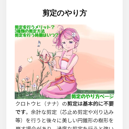
剪定のやり方
クロトウヒ（ナナ）の
剪定は基本的に不要
です
。余計な剪定（芯止め剪定や刈り込み
等）を行うと後々に美しい円錐形の樹形を
崩す場合があり、過度な剪定を行うと強い