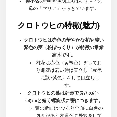
種小名のmarianaの由来はキリストの
母の「マリア」からきています。
クロトウヒの特徴(魅力)
クロトウヒは赤色の華やかな花や濃い
紫色の実（松ぼっくり）が特徴の常緑
高木です。
雄花は赤色（黄褐色）をしてお
り雌花は若い時は直立して赤色
（濃い紫色）をして目立ちま
す。
クロトウヒの葉は針形で長さ0.6(～
1.6)cmと短く螺旋状に密につきます。
葉の断面は4つあり全面に白色の
気孔があり灰緑色の外観をして