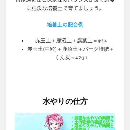
に肥沃な培養土で育てましょう。
培養土の配合例
赤玉土＋鹿沼土＋腐葉土＝4:2:4
赤玉土(中粒)＋鹿沼土＋バーク堆肥＋
くん炭＝4:2:3:1
水やりの仕方