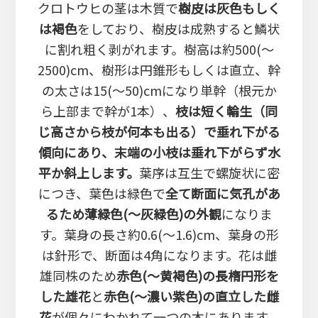
クロトウヒの茎は木質で
樹皮は灰色もしく
は褐色
をしており、樹皮は成熟すると鱗状
に割れ粗く剥がれます。樹高は約500(～
2500)cm、樹形は円錐形もしくは直立、幹
の太さは15(～50)cmになり単幹（根元か
ら上部まで幹が1本）、
枝は短く輪生（同
じ高さから枝が何本も出る）で垂れ下がる
傾向にあり、末端の小枝は垂れ下がらず水
平か斜上します。
葉序は互生で螺旋状に密
につき、葉色は緑色で
全て断面に気孔があ
るため薄緑色(～灰緑色)の外観
になりま
す。葉身の長さ約0.6(～1.6)cm、葉身の形
は針形で、断面は4角になります。花は雌
雄同株のため
赤色(～黄褐色)の長楕円形を
した雄花
と
赤色(～濃い紫色)の直立した雌
花
が個々にわかれて一つの木にあります。