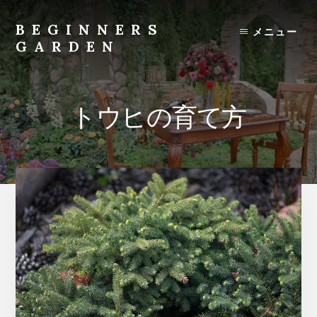
Skip
to
BEGINNERS
メニュー
content
GARDEN
植
物
の
トウヒの育て方
種
類
や
育
て
方
の
紹
介
を
行
い