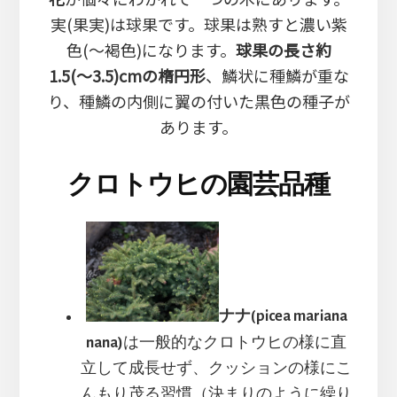
実(果実)は球果です。球果は熟すと濃い紫
色(～褐色)になります。
球果の長さ約
1.5(～3.5)cmの楕円形
、鱗状に種鱗が重な
り、種鱗の内側に翼の付いた黒色の種子が
あります。
クロトウヒの園芸品種
ナナ(picea mariana
nana)
は一般的なクロトウヒの様に直
立して成長せず、クッションの様にこ
んもり茂る習慣（決まりのように繰り