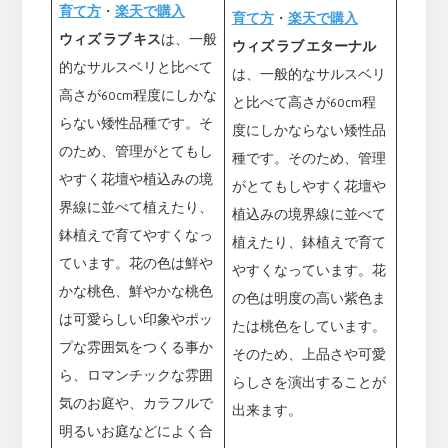
育て方
・
楽天で購入
育て方
・
楽天で購入
ウィズ ラブ キス
は、一般
ウィズ ラブ エターナル
的なサルスベリと比べて
は、一般的なサルスベリ
高さが60cm程度にしかな
と比べて高さが60cm程
らない矮性品種です。そ
度にしかならない矮性品
のため、管理がとてもし
種です。そのため、管理
やすく花壇や植込みの境
がとてもしやすく花壇や
界線に並べて植えたり、
植込みの境界線に並べて
鉢植えで育てやすくなっ
植えたり、鉢植えで育て
ています。花の色は鮮や
やすくなっています。花
かな桃色、鮮やかな桃色
の色は明度の高い紫色ま
は可愛らしい印象やポッ
たは桃色をしています。
プな雰囲気をつくる事か
そのため、上品さや可愛
ら、ロマンチックな雰囲
らしさを演出することが
気のお庭や、カラフルで
出来ます。
明るいお庭などによく合