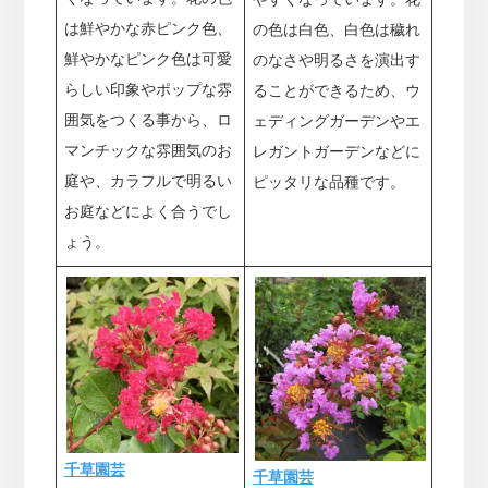
は鮮やかな赤ピンク色、
の色は白色、白色は穢れ
鮮やかなピンク色は可愛
のなさや明るさを演出す
らしい印象やポップな雰
ることができるため、ウ
囲気をつくる事から、ロ
ェディングガーデンやエ
マンチックな雰囲気のお
レガントガーデンなどに
庭や、カラフルで明るい
ピッタリな品種です。
お庭などによく合うでし
ょう。
千草園芸
千草園芸