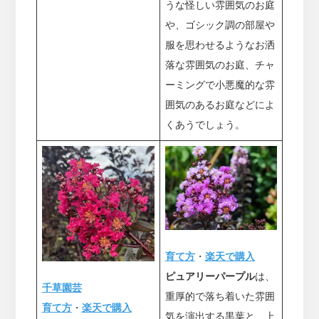
うな怪しい雰囲気のお庭
や、ゴシック調の部屋や
服を思わせるようなお洒
落な雰囲気のお庭、チャ
ーミングで小悪魔的な雰
囲気のあるお庭などによ
くあうでしょう。
育て方
・
楽天で購入
ピュアリーパープル
は、
千草園芸
重厚的で落ち着いた雰囲
育て方
・
楽天で購入
気を演出する黒葉と、上