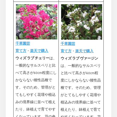
千草園芸
千草園芸
育て方
・
楽天で購入
育て方
・
楽天で購入
ウィズ ラブ チェリー
は、
ウィズ ラブ ヴァージン
一般的なサルスベリと比
は、一般的なサルスベリ
べて高さが60cm程度にし
と比べて高さが60cm程
かならない矮性品種で
度にしかならない矮性品
す。そのため、管理がと
種です。そのため、管理
てもしやすく花壇や植込
がとてもしやすく花壇や
みの境界線に並べて植え
植込みの境界線に並べて
たり、鉢植えで育てやす
植えたり、鉢植えで育て
くなっています。花の色
やすくなっています。花