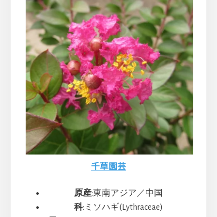
ま
す
千草園芸
原産
:東南アジア／中国
科
:ミソハギ(Lythraceae)