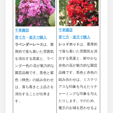
千草園芸
千草園芸
育て方
・
楽天で購入
育て方
・
楽天で購入
レッドホット
は、重厚的
ラベンダーレース
は、重
で落ち着いた雰囲気を演
厚的で落ち着いた雰囲気
出する黒葉と、鮮やかな
を演出する黒葉と、ラベ
赤色の花が魅力的な園芸
ンダー色の 花が魅力的な
品種です。黒色と赤色の
園芸品種です。黒色と紫
組み合わせは、ミステリ
色（桃色）の組み合わせ
アスな印象を与えたりチ
は、落ち着きと上品さを
ャーミングな印象を与え
演出することが出来ま
たりします。そのため、
す。
魔王のお城を思わせるよ