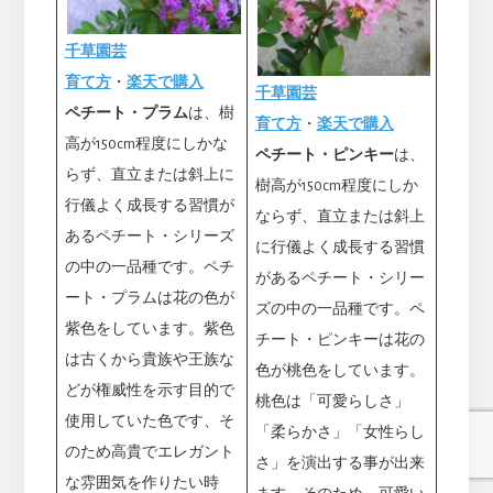
千草園芸
育て方
・
楽天で購入
千草園芸
ペチート・プラム
は、樹
育て方
・
楽天で購入
高が150cm程度にしかな
ペチート・ピンキー
は、
らず、直立または斜上に
樹高が150cm程度にしか
行儀よく成長する習慣が
ならず、直立または斜上
あるペチート・シリーズ
に行儀よく成長する習慣
の中の一品種です。ペチ
があるペチート・シリー
ート・プラムは花の色が
ズの中の一品種です。ペ
紫色をしています。紫色
チート・ピンキーは花の
は古くから貴族や王族な
色が桃色をしています。
どが権威性を示す目的で
桃色は「可愛らしさ」
使用していた色です、そ
「柔らかさ」「女性らし
のため高貴でエレガント
さ」を演出する事が出来
な雰囲気を作りたい時