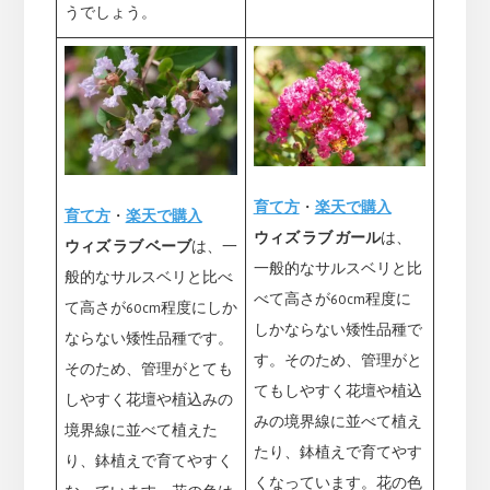
うでしょう。
育て方
・
楽天で購入
育て方
・
楽天で購入
ウィズ ラブ ガール
は、
ウィズ ラブ ベーブ
は、一
一般的なサルスベリと比
般的なサルスベリと比べ
べて高さが60cm程度に
て高さが60cm程度にしか
しかならない矮性品種で
ならない矮性品種です。
す。そのため、管理がと
そのため、管理がとても
てもしやすく花壇や植込
しやすく花壇や植込みの
みの境界線に並べて植え
境界線に並べて植えた
たり、鉢植えで育てやす
り、鉢植えで育てやすく
くなっています。花の色