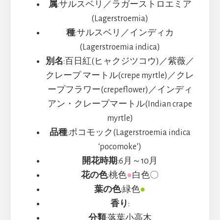
属
:サルスベリ／ラガーストロエミア
(Lagerstroemia)
種
:サルスベリ／インディカ
(Lagerstroemia indica)
別名
:百日紅(ヒャクジツコウ)／紫薇／
クレープ マートル(crepe myrtle)／クレ
ープフラワー(crepeflower)／インディ
アン・クレープマートル(Indian crape
myrtle)
品種
:ポコモック(Lagerstroemia indica
‘pocomoke’)
開花時期
:6月～10月
花の色
:桃色
●
白色〇
葉の色
:緑色
●
香り
:
分類
:落葉小高木