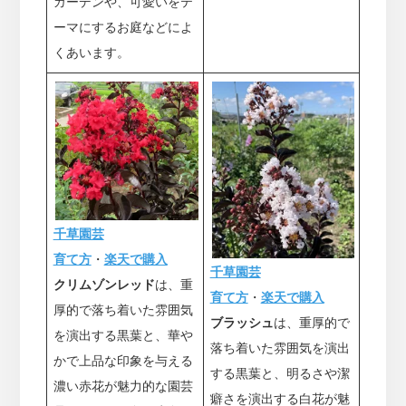
ガーデンや、可愛いをテ
ーマにするお庭などによ
くあいます。
千草園芸
育て方
・
楽天で購入
千草園芸
クリムゾンレッド
は、重
育て方
・
楽天で購入
厚的で落ち着いた雰囲気
ブラッシュ
は、重厚的で
を演出する黒葉と、華や
落ち着いた雰囲気を演出
かで上品な印象を与える
する黒葉と、明るさや潔
濃い赤花が魅力的な園芸
癖さを演出する白花が魅