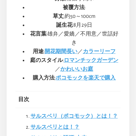
被覆方法
:
草丈
:約50～100cm
誕生花
:8月29日
花言葉
:雄弁／愛嬌／不用意／世話好
き
用途
:
開花期間長い
／
カラーリーフ
庭のスタイル
:
ロマンチックガーデン
／
かわいいお庭
購入方法
:
ポコモックを楽天で購入
目次
サルスベリ（ポコモック）とは！？
サルスベリとは！？