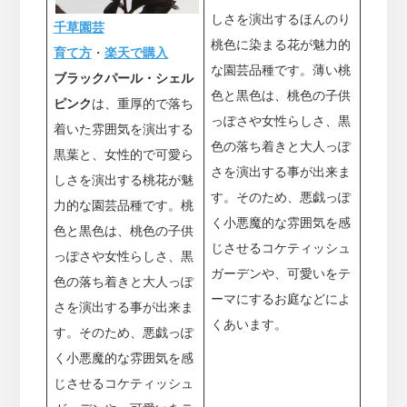
しさを演出するほんのり
千草園芸
桃色に染まる花が魅力的
育て方
・
楽天で購入
な園芸品種です。薄い桃
ブラックパール・シェル
色と黒色は、桃色の子供
ピンク
は、重厚的で落ち
っぽさや女性らしさ、黒
着いた雰囲気を演出する
色の落ち着きと大人っぽ
黒葉と、女性的で可愛ら
さを演出する事が出来ま
しさを演出する桃花が魅
す。そのため、悪戯っぽ
力的な園芸品種です。桃
く小悪魔的な雰囲気を感
色と黒色は、桃色の子供
じさせるコケティッシュ
っぽさや女性らしさ、黒
ガーデンや、可愛いをテ
色の落ち着きと大人っぽ
ーマにするお庭などによ
さを演出する事が出来ま
くあいます。
す。そのため、悪戯っぽ
く小悪魔的な雰囲気を感
じさせるコケティッシュ