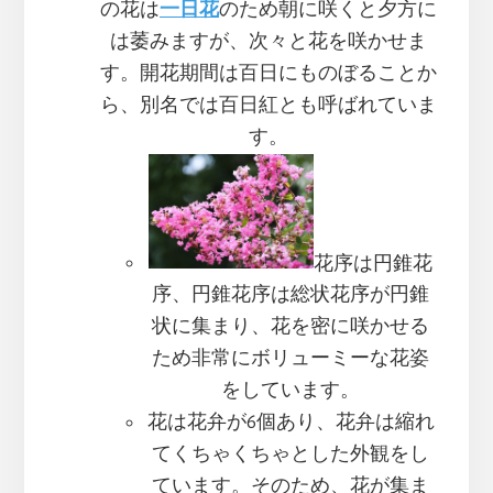
の花は
一日花
のため朝に咲くと夕方に
は萎みますが、次々と花を咲かせま
す。開花期間は百日にものぼることか
ら、別名では百日紅とも呼ばれていま
す。
花序は円錐花
序、円錐花序は総状花序が円錐
状に集まり、花を密に咲かせる
ため非常にボリューミーな花姿
をしています。
花は花弁が6個あり、花弁は縮れ
てくちゃくちゃとした外観をし
ています。そのため、花が集ま