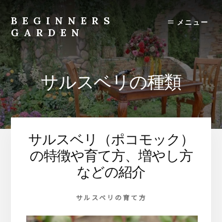
Skip
to
BEGINNERS
メニュー
content
GARDEN
植
物
の
サルスベリの種類
種
類
や
育
て
サルスベリ（ポコモック）
方
の
の特徴や育て方、増やし方
紹
などの紹介
介
を
サルスベリの育て方
行
い