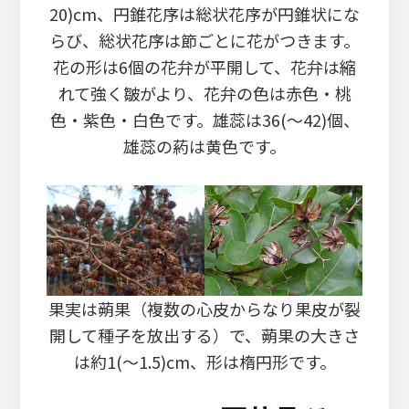
20)cm、円錐花序は総状花序が円錐状にな
らび、総状花序は節ごとに花がつきます。
花の形は6個の花弁が平開して、花弁は縮
れて強く皺がより、花弁の色は赤色・桃
色・紫色・白色です。雄蕊は36(～42)個、
雄蕊の葯は黄色です。
果実は蒴果（複数の心皮からなり果皮が裂
開して種子を放出する）で、蒴果の大きさ
は約1(～1.5)cm、形は楕円形です。