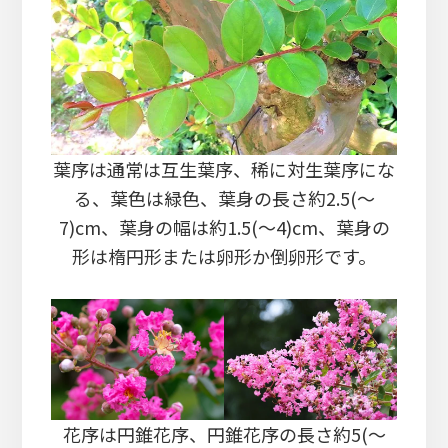
葉序は通常は互生葉序、稀に対生葉序にな
る、葉色は緑色、葉身の長さ約2.5(～
7)cm、葉身の幅は約1.5(～4)cm、葉身の
形は楕円形または卵形か倒卵形です。
花序は円錐花序、円錐花序の長さ約5(～