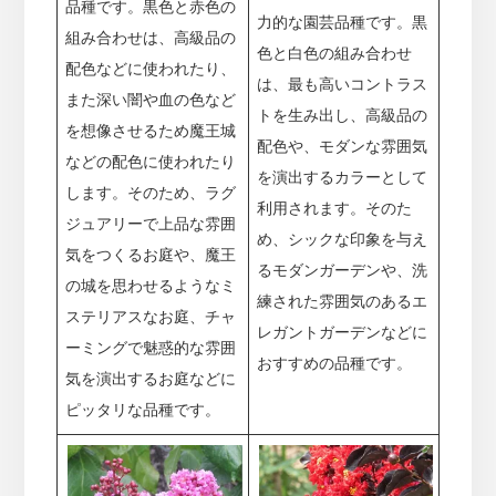
品種です。黒色と赤色の
力的な園芸品種です。黒
組み合わせは、高級品の
色と白色の組み合わせ
配色などに使われたり、
は、最も高いコントラス
また深い闇や血の色など
トを生み出し、高級品の
を想像させるため魔王城
配色や、モダンな雰囲気
などの配色に使われたり
を演出するカラーとして
します。そのため、ラグ
利用されます。そのた
ジュアリーで上品な雰囲
め、シックな印象を与え
気をつくるお庭や、魔王
るモダンガーデンや、洗
の城を思わせるようなミ
練された雰囲気のあるエ
ステリアスなお庭、チャ
レガントガーデンなどに
ーミングで魅惑的な雰囲
おすすめの品種です。
気を演出するお庭などに
ピッタリな品種です。