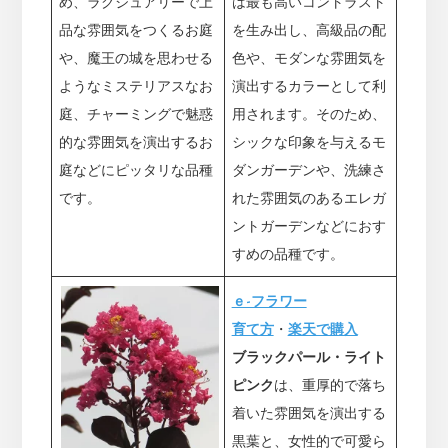
は最も高いコントラスト
め、ラグジュアリーで上
を生み出し、高級品の配
品な雰囲気をつくるお庭
色や、モダンな雰囲気を
や、魔王の城を思わせる
演出するカラーとして利
ようなミステリアスなお
用されます。そのため、
庭、チャーミングで魅惑
シックな印象を与えるモ
的な雰囲気を演出するお
ダンガーデンや、洗練さ
庭などにピッタリな品種
れた雰囲気のあるエレガ
です。
ントガーデンなどにおす
すめの品種です。
ｅ-フラワー
育て方
・
楽天で購入
ブラックパール・ライト
ピンク
は、重厚的で落ち
着いた雰囲気を演出する
黒葉と、女性的で可愛ら