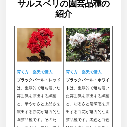
サルスベリの園芸品種の
紹介
育て方
・
楽天で購入
育て方
・
楽天で購入
ブラックパール・ホワイ
ブラックパール・レッド
ト
は、重厚的で落ち着い
は、重厚的で落ち着いた
た雰囲気を演出する黒葉
雰囲気を演出する黒葉
と、明るさと清潔感を演
と、華やかさと上品さを
出する白花が魅力的な園
演出する赤花が魅力的な
芸品種です。黒色と白色
園芸品種です。そのた