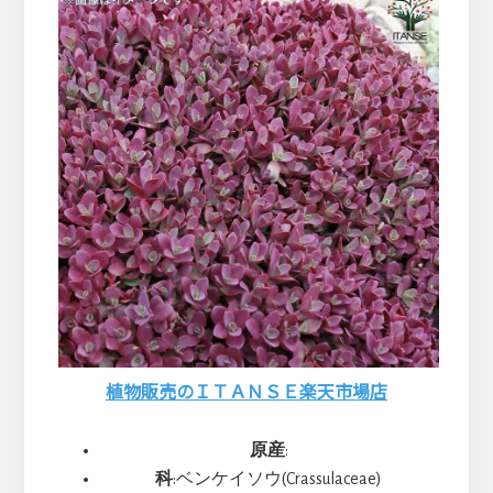
ま
す
植物販売のＩＴＡＮＳＥ楽天市場店
原産
:
科
:ベンケイソウ(Crassulaceae)