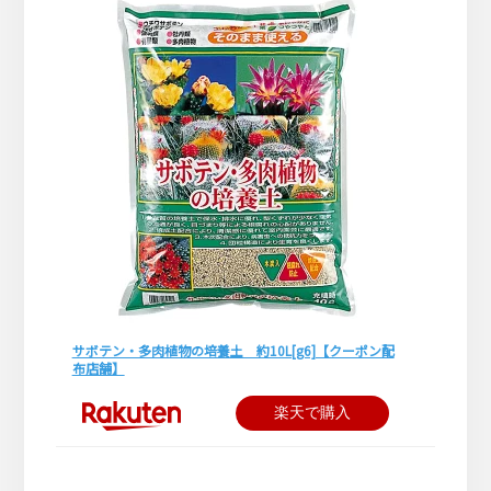
サボテン・多肉植物の培養土 約10L[g6]【クーポン配
布店舗】
楽天で購入