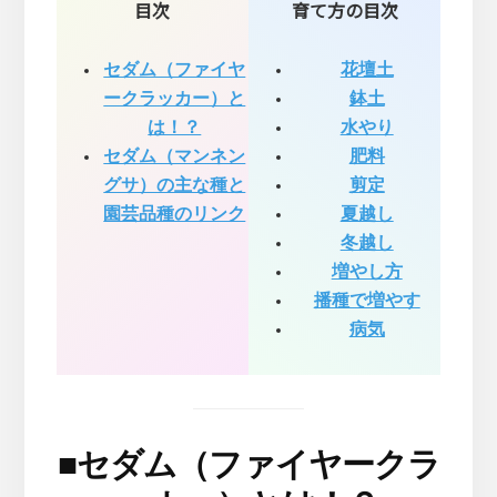
目次
育て方の目次
セダム（ファイヤ
花壇土
ークラッカー）と
鉢土
は！？
水やり
セダム（マンネン
肥料
グサ）の主な種と
剪定
園芸品種のリンク
夏越し
冬越し
増やし方
播種で増やす
病気
■
セダム（ファイヤークラ