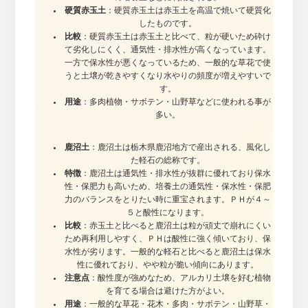
硬質赤玉土
：硬質赤玉土は赤玉土を高温で焼いて硬質化
したものです。
比較
：硬質赤玉土は赤玉土と比べて、粒が硬いため砕け
て劣化しにくく、通気性・排水性が高くなっています。
一方で保水性が悪くなっているため、一般的な草花で使
うと土壌が乾きやすくなり水やりの頻度が増えやすいで
す。
用途
：多肉植物・サボテン・山野草などに使われる事が
多い。
鹿沼土
：鹿沼土は栃木県鹿沼地方で産出される、風化し
た軽石の総称です。
特徴
：鹿沼土は通気性・排水性が抜群に優れており保水
性・保肥力も高いため、培養土の通気性・保水性・保肥
力のバランスをとりたい時に重宝されます。ＰＨが４～
５と酸性になります。
比較
：赤玉土と比べると鹿沼土は粒が頑丈で崩れにくい
ため再利用しやすく、ＰＨは酸性に強く傾いており、保
水性が劣ります。一般的な軽石と比べると鹿沼土は保水
性に優れており、やや粒が脆い傾向にあります。
注意点
：酸性度が強めなため、アルカリ土壌を好む植物
を育てる場合は避けた方がよい。
用途
：一般的な草花・花木・多肉・サボテン・山野草・