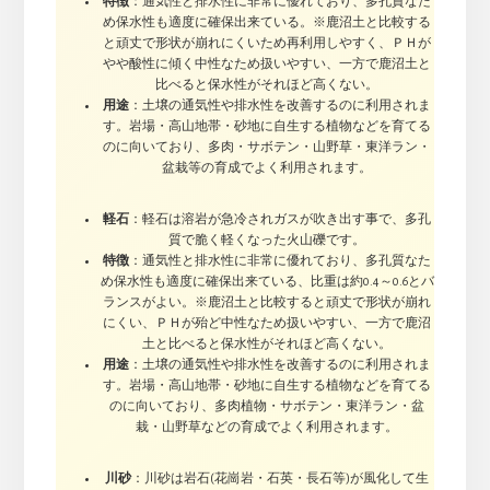
特徴
：通気性と排水性に非常に優れており、多孔質なた
め保水性も適度に確保出来ている。※鹿沼土と比較する
と頑丈で形状が崩れにくいため再利用しやすく、ＰＨが
やや酸性に傾く中性なため扱いやすい、一方で鹿沼土と
比べると保水性がそれほど高くない。
用途
：土壌の通気性や排水性を改善するのに利用されま
す。岩場・高山地帯・砂地に自生する植物などを育てる
のに向いており、多肉・サボテン・山野草・東洋ラン・
盆栽等の育成でよく利用されます。
軽石
：軽石は溶岩が急冷されガスが吹き出す事で、多孔
質で脆く軽くなった火山礫です。
特徴
：通気性と排水性に非常に優れており、多孔質なた
め保水性も適度に確保出来ている、比重は約0.4～0.6とバ
ランスがよい。※鹿沼土と比較すると頑丈で形状が崩れ
にくい、ＰＨが殆ど中性なため扱いやすい、一方で鹿沼
土と比べると保水性がそれほど高くない。
用途
：土壌の通気性や排水性を改善するのに利用されま
す。岩場・高山地帯・砂地に自生する植物などを育てる
のに向いており、多肉植物・サボテン・東洋ラン・盆
栽・山野草などの育成でよく利用されます。
川砂
：川砂は岩石(花崗岩・石英・長石等)が風化して生