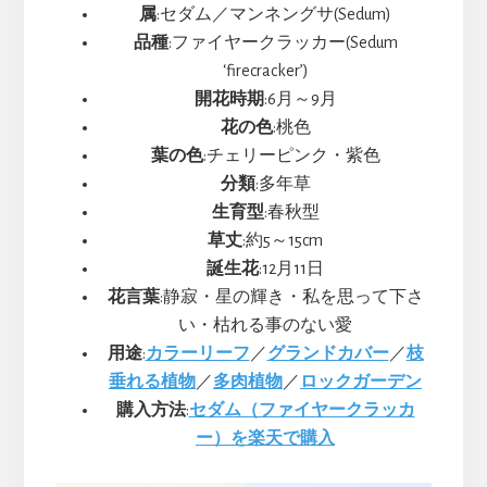
属
:セダム／マンネングサ(Sedum)
品種
:ファイヤークラッカー(Sedum
‘firecracker’)
開花時期
:6月～9月
花の色
:桃色
葉の色
:チェリーピンク・紫色
分類
:多年草
生育型
:春秋型
草丈
:約5～15cm
誕生花
:12月11日
花言葉
:静寂・星の輝き・私を思って下さ
い・枯れる事のない愛
用途
:
カラーリーフ
／
グランドカバー
／
枝
垂れる植物
／
多肉植物
／
ロックガーデン
購入方法
:
セダム（ファイヤークラッカ
ー）を楽天で購入