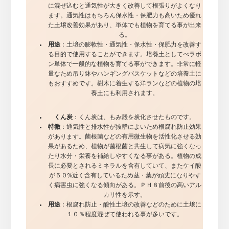
に混ぜ込むと通気性が大きく改善して根張りがよくなり
ます。通気性はもちろん保水性・保肥力も高いため優れ
た土壌改善効果があり、単体でも植物を育てる事が出来
る。
用途
：土壌の膨軟性・通気性・保水性・保肥力を改善す
る目的で使用することができます。培養土としてべラボ
ン単体で一般的な植物を育てる事ができます。非常に軽
量なため吊り鉢やハンギングバスケットなどの培養土に
もおすすめです。樹木に着生する洋ランなどの植物の培
養土にも利用されます。
くん炭
：くん炭は、もみ殻を炭化させたものです。
特徴
：通気性と排水性が抜群によいため根腐れ防止効果
があります。菌根菌などの有用微生物を活性化させる効
果があるため、植物が菌根菌と共生して病気に強くなっ
たり水分・栄養を補給しやすくなる事がある。植物の成
長に必要とされるミネラルを含有していて、またケイ酸
が５０%近く含有しているため茎・葉が頑丈になりやす
く病害虫に強くなる傾向がある。ＰＨ８前後の高いアル
カリ性を示す。
用途
：根腐れ防止・酸性土壌の改善などのために土壌に
１０％程度混ぜて使われる事が多いです。