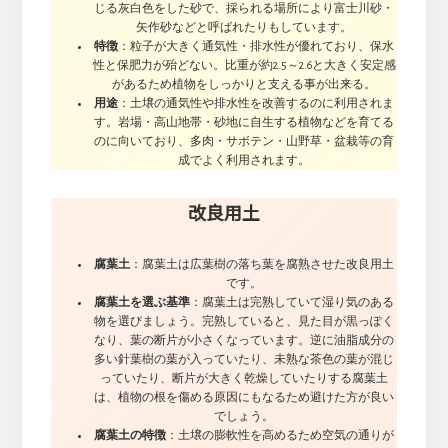
じる灰白色をした砂で、採られる場所により富士川砂・
矢作砂などと呼ばれたりもしています。
特徴
：粒子が大きく通気性・排水性が優れており、保水
性と保肥力が殆どない。比重が約2.5～2.6と大きく安定感
があるため植物をしっかりと支える事が出来る。
用途
：土壌の通気性や排水性を改善するのに利用されま
す。岩場・高山地帯・砂地に自生する植物などを育てる
のに向いており、多肉・サボテン・山野草・盆栽等の育
成でよく利用されます。
改良用土
腐葉土
：腐葉土は広葉樹の落ち葉を腐熟させた改良用土
です。
腐葉土を選ぶ基準
：腐葉土は完熟していて湿り気のある
物を選びましょう。完熟していると、見た目が黒っぽく
なり、葉の断片が小さくなっています。逆に油脂成分の
多い針葉樹の葉が入っていたり、未熟な茶色の葉が混じ
っていたり、断片が大きく乾燥していたりする腐葉土
は、植物の根を傷める原因にもなるため避けた方が良い
でしょう。
腐葉土の特徴
：土壌の膨軟性を高めるため空気の通りが