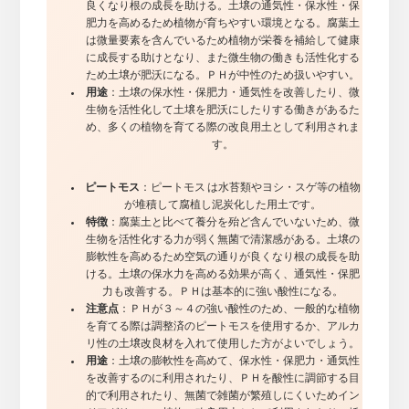
良くなり根の成長を助ける。土壌の通気性・保水性・保
肥力を高めるため植物が育ちやすい環境となる。腐葉土
は微量要素を含んでいるため植物が栄養を補給して健康
に成長する助けとなり、また微生物の働きも活性化する
ため土壌が肥沃になる。ＰＨが中性のため扱いやすい。
用途
：土壌の保水性・保肥力・通気性を改善したり、微
生物を活性化して土壌を肥沃にしたりする働きがあるた
め、多くの植物を育てる際の改良用土として利用されま
す。
ピートモス
：ピートモス は水苔類やヨシ・スゲ等の植物
が堆積して腐植し泥炭化した用土です。
特徴
：腐葉土と比べて養分を殆ど含んでいないため、微
生物を活性化する力が弱く無菌で清潔感がある。土壌の
膨軟性を高めるため空気の通りが良くなり根の成長を助
ける。土壌の保水力を高める効果が高く、通気性・保肥
力も改善する。ＰＨは基本的に強い酸性になる。
注意点
：ＰＨが３～４の強い酸性のため、一般的な植物
を育てる際は調整済のピートモスを使用するか、アルカ
リ性の土壌改良材を入れて使用した方がよいでしょう。
用途
：土壌の膨軟性を高めて、保水性・保肥力・通気性
を改善するのに利用されたり、ＰＨを酸性に調節する目
的で利用されたり、無菌で雑菌が繁殖しにくいためイン