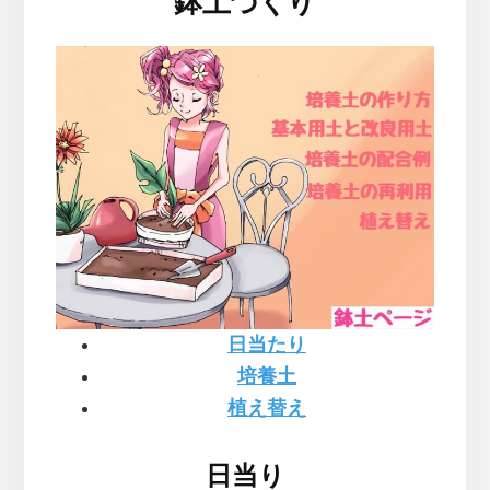
鉢土づくり
日当たり
培養土
植え替え
日当り