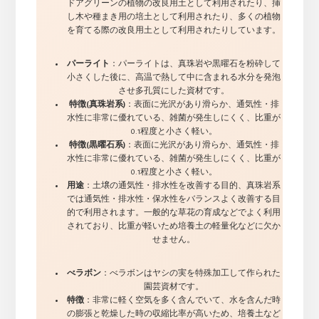
ドアグリーンの植物の改良用土として利用されたり、挿
し木や種まき用の培土として利用されたり、多くの植物
を育てる際の改良用土として利用されたりしています。
パーライト
：パーライトは、真珠岩や黒曜石を粉砕して
小さくした後に、高温で熱して中に含まれる水分を発泡
させ多孔質にした資材です。
特徴(真珠岩系)
：表面に光沢があり滑らか、通気性・排
水性に非常に優れている、雑菌が発生しにくく、比重が
0.1程度と小さく軽い。
特徴(黒曜石系)
：表面に光沢があり滑らか、通気性・排
水性に非常に優れている、雑菌が発生しにくく、比重が
0.1程度と小さく軽い。
用途
：土壌の通気性・排水性を改善する目的、真珠岩系
では通気性・排水性・保水性をバランスよく改善する目
的で利用されます。一般的な草花の育成などでよく利用
されており、比重が軽いため培養土の軽量化などに欠か
せません。
べラボン
：べラボンはヤシの実を特殊加工して作られた
園芸資材です。
特徴
：非常に軽く空気を多く含んでいて、水を含んだ時
の膨張と乾燥した時の収縮比率が高いため、培養土など