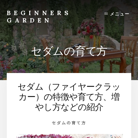
Skip
to
BEGINNERS
メニュー
content
GARDEN
植
物
の
セダムの育て方
種
類
や
育
て
セダム（ファイヤークラッ
方
の
カー）の特徴や育て方、増
紹
やし方などの紹介
介
を
セダムの育て方
行
い