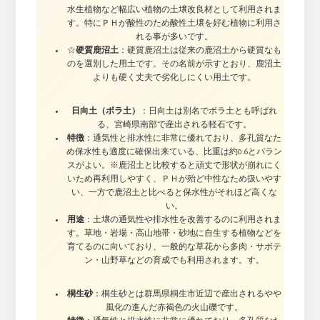
水生植物など幅広い植物の土壌改良材として利用されま
す。特にＰＨが酸性のため酸性土壌を好む植物に利用さ
れる事が多いです。
☆
硬質鹿沼土
：硬質鹿沼土は従来の鹿沼土から硬質なも
のを選別した用土です。その名前が示すとおり、鹿沼土
よりも硬く丈夫で劣化しにくい用土です。
日向土（ボラ土）
：日向土は別名でボラ土とも呼ばれ
る、宮崎県南部で産出される軽石です。
特徴
：通気性と排水性に非常に優れており、多孔質なた
め保水性も適度に確保出来ている、比重は約0.6とバラン
スがよい。※鹿沼土と比較すると頑丈で形状が崩れにく
いため再利用しやすく、ＰＨが殆ど中性なため扱いやす
い、一方で鹿沼土と比べると保水性がそれほど高くな
い。
用途
：土壌の通気性や排水性を改善するのに利用されま
す。草地・岩場・高山地帯・砂地に自生する植物などを
育てるのに向いており、一般的な草花から多肉・サボテ
ン・山野草などの育成でも利用されます。す。
桐生砂
：桐生砂とは群馬県桐生市近辺で産出されるやや
風化の進んだ赤褐色の火山礫です。