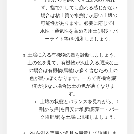
ず、指で押しても崩れる感じがない
場合は粘土質で水捌けが悪い土壌の
可能性があります。必要に応じて排
水性・通気性を高める用土(川砂・パ
ーライト等)を混和しましょう。
土壌に入る有機物の量を診断しましょう。
土の色を見て、有機物が沢山入る肥沃な土
の場合は有機物(腐植)が多く含むため土の
色が黒っぽくなります。一方で有機物(腐
植)が少ない場合は土の色が薄くなりま
す。
土壌の状態とバランスを見ながら、2
割から3割を目安に堆肥(腐葉土・バー
ク堆肥等)を土壌に混和しましょう。
PHを測る専用の道具を用意して診断しま