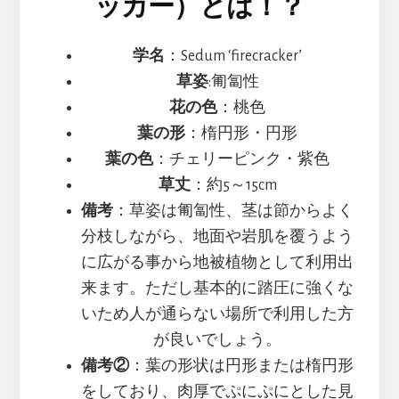
ッカー）とは！？
学名
：Sedum ‘firecracker’
草姿
:匍匐性
花の色
：桃色
葉の形
：楕円形・円形
葉の色
：チェリーピンク・紫色
草丈
：約5～15cm
備考
：草姿は匍匐性、茎は節からよく
分枝しながら、地面や岩肌を覆うよう
に広がる事から地被植物として利用出
来ます。ただし基本的に踏圧に強くな
いため人が通らない場所で利用した方
が良いでしょう。
備考②
：葉の形状は円形または楕円形
をしており、肉厚でぷにぷにとした見