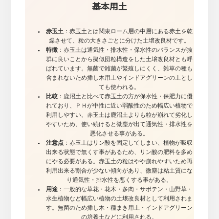
基本用土
赤玉土
：赤玉土とは関東ローム層の中層にある赤土を乾
燥させて、粒の大きさごとに分けた土壌改良材です。
特徴
：赤玉土は通気性・排水性・保水性のバランスが抜
群に良いことから擬似団粒構造をした土壌改良材とも呼
ばれています。無菌で雑菌が繁殖しにくく、雑草の種も
含まれないため挿し木用土やインドアグリーンの土とし
ても使われる。
比較
：鹿沼土と比べて赤玉土の方が保水性・保肥力に優
れており、ＰＨが中性に近い弱酸性のため幅広い植物で
利用しやすい。赤玉土は鹿沼土よりも粒が崩れて劣化し
やすいため、使い続けると微塵が出て通気性・排水性を
悪化させる事がある。
注意点
：赤玉土はリン酸を固定してしまい、植物が吸収
出来る状態で無くす事があるため、リン酸の肥料を多め
にやる必要がある。赤玉土の粒はやや崩れやすいため再
利用出来る割合が少ない傾向があり、微塵は粘土質にな
り通気性・排水性を悪くする事がある。
用途
：一般的な草花・花木・多肉・サボテン・山野草・
水生植物など幅広い植物の土壌改良材として利用されま
す。無菌のため挿し木・種まき用土・インドアグリーン
の培養土などに利用される。