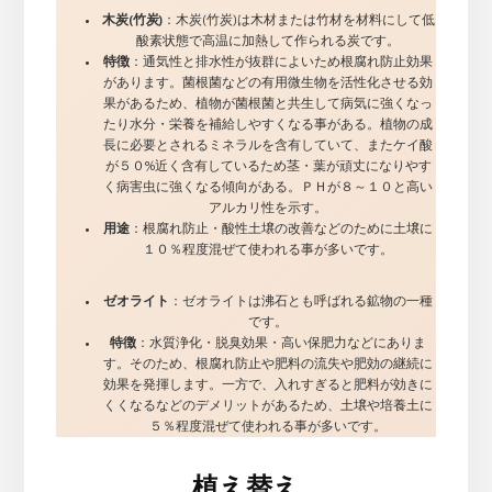
木炭(竹炭)
：木炭(竹炭)は木材または竹材を材料にして低
酸素状態で高温に加熱して作られる炭です。
特徴
：通気性と排水性が抜群によいため根腐れ防止効果
があります。菌根菌などの有用微生物を活性化させる効
果があるため、植物が菌根菌と共生して病気に強くなっ
たり水分・栄養を補給しやすくなる事がある。植物の成
長に必要とされるミネラルを含有していて、またケイ酸
が５０%近く含有しているため茎・葉が頑丈になりやす
く病害虫に強くなる傾向がある。ＰＨが８～１０と高い
アルカリ性を示す。
用途
：根腐れ防止・酸性土壌の改善などのために土壌に
１０％程度混ぜて使われる事が多いです。
ゼオライト
：ゼオライトは沸石とも呼ばれる鉱物の一種
です。
特徴
：水質浄化・脱臭効果・高い保肥力などにありま
す。そのため、根腐れ防止や肥料の流失や肥効の継続に
効果を発揮します。一方で、入れすぎると肥料が効きに
くくなるなどのデメリットがあるため、土壌や培養土に
５％程度混ぜて使われる事が多いです。
植え替え