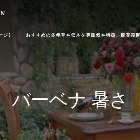
EN
ージ】
おすすめの多年草や低木を雰囲気や特徴、開花期間等
バーベナ 暑さ