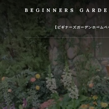
Skip
to
BEGINNERS GARD
content
植
物
の
【ビギナーズガーデンホームペ
種
類
や
育
て
方
の
紹
介
を
行
い
ま