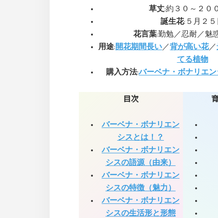
草丈
:約３０～２０
誕生花
:５月２５
花言葉
:勤勉／忍耐／魅
用途
:
開花期間長い
／
背が高い花
／
てる植物
購入方法
:
バーベナ・ボナリエン
目次
バーベナ・ボナリエン
シスとは！？
バーベナ・ボナリエン
シスの語源（由来）
バーベナ・ボナリエン
シスの特徴（魅力）
バーベナ・ボナリエン
シスの生活形と形態