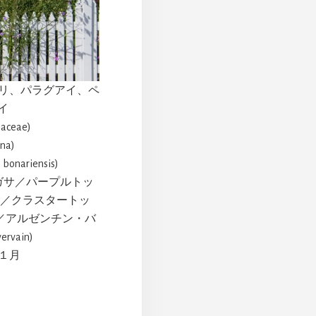
チリ、パラグアイ、ペ
イ
ceae)
na)
nariensis)
ガサ／パープルトッ
vain)／クラスタートッ
ain)／アルゼンチン・バ
rvain)
１１月