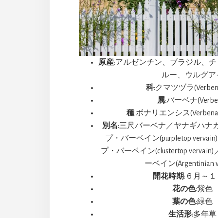
原産
:アルゼンチン、ブラジル、
ルー、ウルグア
科
:クマツヅラ(Verbena
属
:バーベナ(Verbe
種
:ボナリエンシス(Verbena bo
別名
:三尺バーベナ／ヤナギハナ
プ・バーベイン(purpletop ver
プ・バーベイン(clustertop verv
ーベイン(Argentinian ve
開花時期
:６月～
花の色
:紫色
葉の色
:緑色
生活形
:多年草