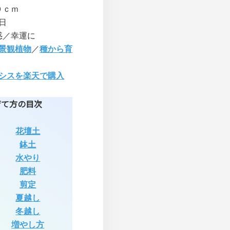
０ｃｍ
日
惑／幸運に
景観植物
／
種から育
シスを楽天で購入
育て方の目次
花壇土
鉢土
水やり
肥料
剪定
夏越し
冬越し
増やし方