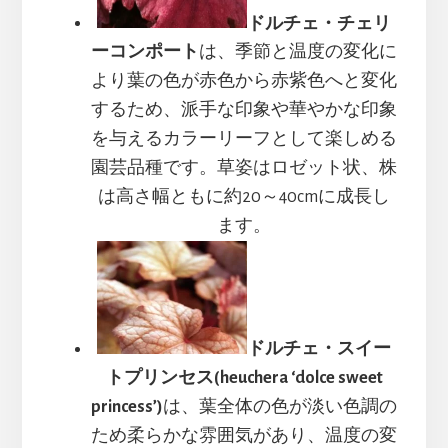
ドルチェ・チェリ
ーコンポート
は、季節と温度の変化に
より葉の色が赤色から赤紫色へと変化
するため、派手な印象や華やかな印象
を与えるカラーリーフとして楽しめる
園芸品種です。草姿はロゼット状、株
は高さ幅ともに約20～40cmに成長し
ます。
ドルチェ・スイー
トプリンセス(heuchera ‘dolce sweet
princess’)
は、葉全体の色が淡い色調の
ため柔らかな雰囲気があり、温度の変