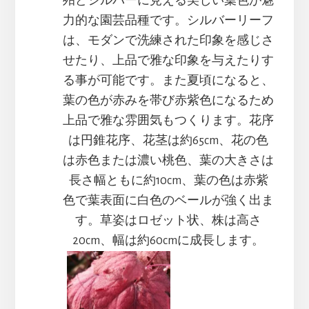
殆どシルバーに見える美しい葉色が魅
力的な園芸品種です。シルバーリーフ
は、モダンで洗練された印象を感じさ
せたり、上品で雅な印象を与えたりす
る事が可能です。また夏頃になると、
葉の色が赤みを帯び赤紫色になるため
上品で雅な雰囲気もつくります。花序
は円錐花序、花茎は約65cm、花の色
は赤色または濃い桃色、葉の大きさは
長さ幅ともに約10cm、葉の色は赤紫
色で葉表面に白色のベールが強く出ま
す。草姿はロゼット状、株は高さ
20cm、幅は約60cmに成長します。