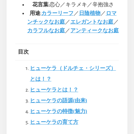
花言葉
:恋心／キラメキ／辛抱強さ
用途
:
カラーリーフ
／
日陰植物
／
ロマ
ンチックなお庭
／
エレガントなお庭
／
カラフルなお庭
／
アンティークなお庭
目次
ヒューケラ（ドルチェ・シリーズ）
とは！？
ヒューケラとは！？
ヒューケラの語源(由来)
ヒューケラの特徴(魅力)
ヒューケラの育て方