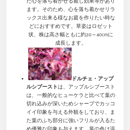
た心を落ち着かせる癒し効果等があり
ます。そのため、心を落ち着かせリラ
ックス出来る様なお庭を作りたい時な
どにおすすめです。草姿はロゼット
状、株は高さ幅ともに約20～40cmに
成長します。
ドルチェ・アップ
ルシブースト
は、アップルシブースト
は、一般的なヒューケラと比べて葉の
切れ込みが深いためシャープでカッコ
イイ印象を与える外観をしており、ま
た葉のふち部分に強いフリルが入るた
め優雅な印象も与えます。葉の色は温