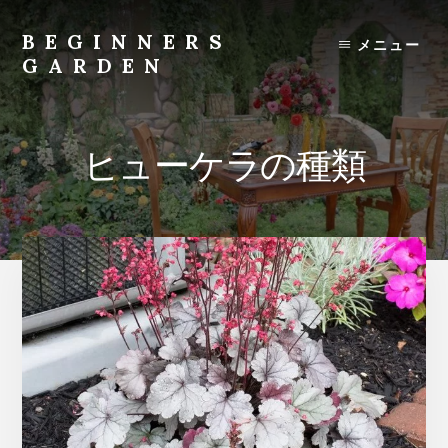
Skip
to
BEGINNERS
メニュー
content
GARDEN
植
物
の
ヒューケラの種類
種
類
や
育
て
方
の
紹
介
を
行
い