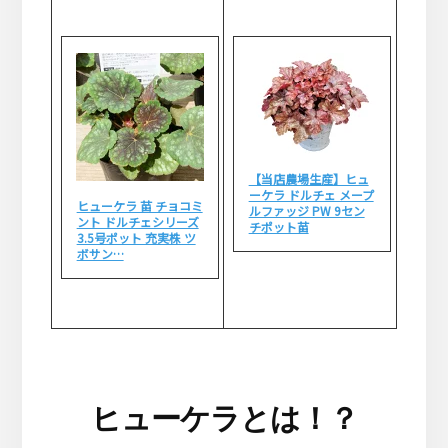
【当店農場生産】ヒュ
ーケラ ドルチェ メープ
ヒューケラ 苗 チョコミ
ルファッジ PW 9セン
ント ドルチェシリーズ
チポット苗
3.5号ポット 充実株 ツ
ボサン…
ヒューケラとは！？