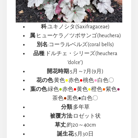
科
:ユキノシタ(Saxifragaceae)
属
:ヒューケラ／ツボサンゴ(heuchera)
別名
:コーラルベルズ(coral bells)
品種
:ドルチェ・シリーズ(heuchera
‘dolce’)
開花時期
:5月～7月(9月)
花の色
:黄色
●
赤色
●
桃色
●
白色〇
葉の色
:緑色
●
赤色
●
黄色
●
橙色
●
紫色
●
茶色
●
黒色●白色〇
分類
:多年草
被覆方法
:ロゼット状
草丈
:約20～40cm
誕生花
:5月30日