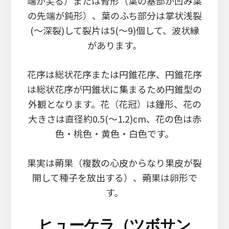
端が尖る）または腎形（葉の基部が凹み葉
の先端が鈍形）、葉のふち部分は掌状浅裂
(～深裂)して裂片は5(～9)個して、波状縁
があります。
花序は総状花序または円錐花序、円錐花序
は総状花序が円錐状に集まるため円錐型の
外観となります。花（花冠）は鐘形、花の
大きさは直径約0.5(～1.2)cm、花の色は赤
色・桃色・黄色・白色です。
果実は蒴果（複数の心皮からなり果皮が裂
開して種子を放出する）、蒴果は卵形で
す。
ヒューケラ（ツボサン