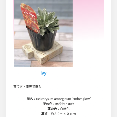
Ivy
育て方・楽天で購入
学名
：Helichrysum amorginum ‘ember glow’
花の色
：赤橙色・黄色
葉の色
：白緑色
草丈
：約３０～４０ｃｍ