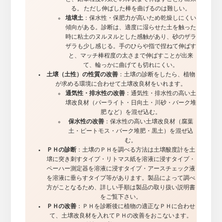
る。 ただし伸ばした棒を曲げるのは難しい。
埴壌土
：保水性・保肥力が高いため乾燥しにくい
傾向がある。診断は、適度に湿らせた土を触った
時に粘土のヌルヌルとした感触があり、砂のザラ
ザラも少し感じる。手のひらや指で捏ねて伸ばす
と、マッチ棒程度の太さまで伸ばすことが出来
て、輪っかに曲げても切れにくい。
土壌（土性）の性質の改善
：土壌の診断をしたら、植物
が求める環境に合わせて土壌改良材をいれます。
通気性・排水性の改善
：通気性・排水性の高い土
壌改良材（パーライト・日向土・川砂・バーク堆
肥 など）を混ぜ込む。
保水性の改善
：保水性の高い土壌改良材（腐葉
土・ピートモス・バーク堆肥・黒土）を混ぜ込
む。
ＰＨの診断
：土壌のＰＨを調べる方法は土壌酸度計を土
壌に突き刺すタイプ・リトマス紙を溶液に浸すタイプ・
ペーハー測定器を溶液に浸すタイプ・アースチェック液
を溶液に垂らすタイプ等があります。製品によって調べ
方がことなるため、詳しい手順は製品の取り扱い説明書
をご覧下さい。
ＰＨの改善
：ＰＨを診断後に植物の適正なＰＨに合わせ
て、土壌改良材を入れてＰＨの改善をおこないます。