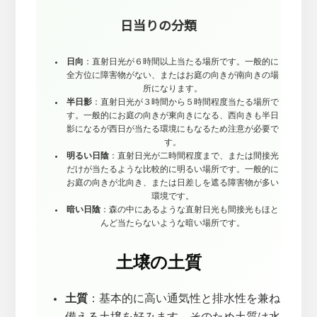
日当りの分類
日向
：直射日光が６時間以上当たる場所です。一般的に
全方位に障害物がない、またはお庭の向きが南向きの場
所になります。
半日影
：直射日光が３時間から５時間程度当たる場所で
す。一般的にお庭の向きが東向きになる、西向きも半日
影になるが西日が当たる環境にもなるため注意が必要で
す。
明るい日陰
：直射日光が二時間程度まで、または間接光
だけが当たるような比較的に明るい場所です。一般的に
お庭の向きが北向き、または日差しを遮る障害物が多い
環境です。
暗い日陰
：森の中にあるような直射日光も間接光もほと
んど当たらないような暗い場所です。
土壌の土質
土質
：基本的に高い通気性と排水性を兼ね
備える土壌を好みます。そのため土質は水