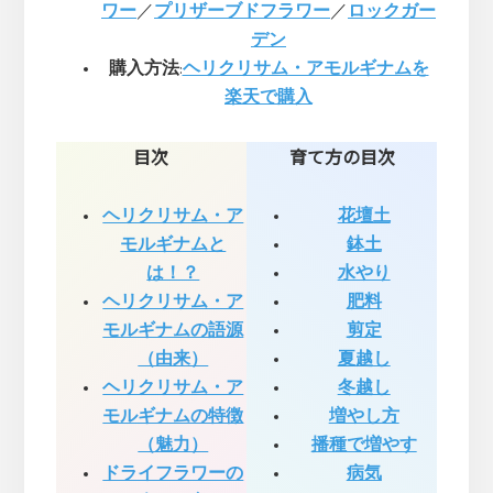
ワー
／
プリザーブドフラワー
／
ロックガー
デン
購入方法
:
ヘリクリサム・アモルギナムを
楽天で購入
目次
育て方の目次
ヘリクリサム・ア
花壇土
モルギナムと
鉢土
は！？
水やり
ヘリクリサム・ア
肥料
モルギナムの語源
剪定
（由来）
夏越し
ヘリクリサム・ア
冬越し
モルギナムの特徴
増やし方
（魅力）
播種で増やす
ドライフラワーの
病気