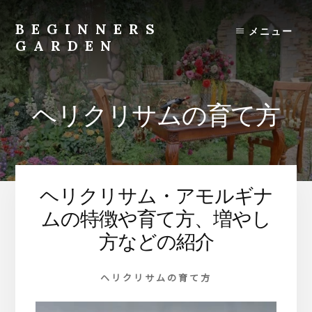
Skip
to
BEGINNERS
メニュー
content
GARDEN
植
物
の
ヘリクリサムの育て方
種
類
や
育
て
ヘリクリサム・アモルギナ
方
の
ムの特徴や育て方、増やし
紹
方などの紹介
介
を
ヘリクリサムの育て方
行
い