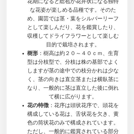
花期になると総苞が花弁状になる独特
な花姿が楽しめる品種です。そのた
め、園芸では茎・葉をシルバーリーフ
として楽しんだり、花を鑑賞したり、
収穫してドライフラワーとして楽しむ
目的で栽培されます。
樹形
：樹高は約２０～４０ｃｍ、生育
型は分枝型で、分枝は株の基部でよく
しますが茎の途中での枝分かれは少な
く、茎の向きは直立茎または横臥茎に
なり、一般的に茎は直立した後に倒れ
て横に広がります。
花の特徴
：花序は頭状花序で、頭花を
構成している花は、舌状花を欠き、黄
色の筒状花のみで構成されています。
ただし、一般的に鑑賞されている部分