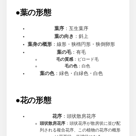
●
葉の形態
葉序
：互生葉序
葉の向き
：斜上
葉身の概形
：線形・狭楕円形・狭倒卵形
葉の毛
：有毛
毛の質感
：ビロード毛
毛の色
：白色
葉の色
：緑色・白緑色・白色
●
花の形態
花序
：頭状散房花序
頭状散房花序
：頭状花序が散房状に並び配
列される複合花序、この植物の花序の概形