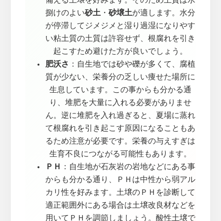
捌けのよい
砂土
・
砂壌土
が適します。水分
が停滞してジメジメと湿り過湿になりやす
い粘土質の土質は許容せず、根腐れを引き
起こすため避けた方が良いでしょう。
肥沃さ
：自生地では砂や礫が多くて、腐植
質が少ない、栄養分の乏しい痩せた場所に
生息しています。この事からも分かる通
り、堆肥を大量に入れる必要がありませ
ん。逆に堆肥を入れ過ぎると、夏場に蒸れ
て根腐れを引き起こす原因になることもあ
るため注意が必要です。栄養の与えすぎは
生育不良につながる可能性もあります。
ＰＨ
：自生地が石灰岩の岩地などにある事
からも分かる通り、ＰＨは中性から弱アル
カリ性を好みます。土壌のＰＨを診断して
適正範囲外にある場合は土壌改良材などを
用いてＰＨを調節しましょう。酸性土壌で