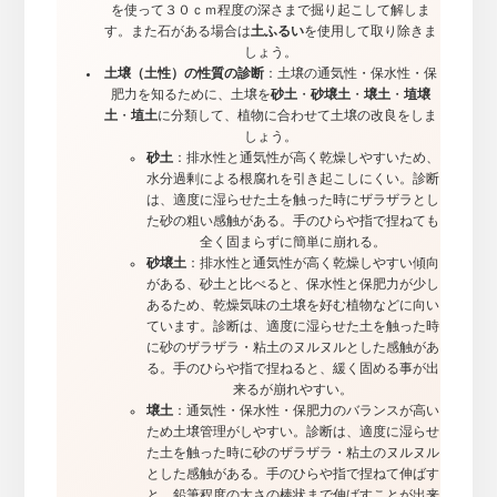
を使って３０ｃｍ程度の深さまで掘り起こして解しま
す。また石がある場合は
土ふるい
を使用して取り除きま
しょう。
土壌（土性）の性質の診断
：土壌の通気性・保水性・保
肥力を知るために、土壌を
砂土
・
砂壌土
・
壌土
・
埴壌
土
・
埴土
に分類して、植物に合わせて土壌の改良をしま
しょう。
砂土
：排水性と通気性が高く乾燥しやすいため、
水分過剰による根腐れを引き起こしにくい。診断
は、適度に湿らせた土を触った時にザラザラとし
た砂の粗い感触がある。手のひらや指で捏ねても
全く固まらずに簡単に崩れる。
砂壌土
：排水性と通気性が高く乾燥しやすい傾向
がある、砂土と比べると、保水性と保肥力が少し
あるため、乾燥気味の土壌を好む植物などに向い
ています。診断は、適度に湿らせた土を触った時
に砂のザラザラ・粘土のヌルヌルとした感触があ
る。手のひらや指で捏ねると、緩く固める事が出
来るが崩れやすい。
壌土
：通気性・保水性・保肥力のバランスが高い
ため土壌管理がしやすい。診断は、適度に湿らせ
た土を触った時に砂のザラザラ・粘土のヌルヌル
とした感触がある。手のひらや指で捏ねて伸ばす
と、鉛筆程度の太さの棒状まで伸ばすことが出来