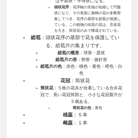
は平面状・半球状になる。
頭状花序
：花序軸の先端が短縮して円盤
状になり、その表面に無柄の花が多数密
集してつき、花序の基部を総苞が保護し
ている。この植物の頭花の花は、舌状花
を欠き、筒状花のみで構成されている。
総苞
：頭状花序の基部で花を保護してい
る、総苞片の集まりです。
総苞の概形
：球形・皿状
総苞片の形
：卵形・披針形
総苞片の色
：赤色・桃色・黄色・橙色・白
色
花冠
：筒状花
筒状花
：５枚の花弁が合着している合弁花
冠で、長い花冠筒部と、小さな花冠裂片が
５個ある。
筒状花の色
：黄色
雄蕊
：５本
雌蕊
：１本