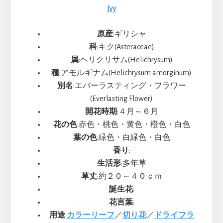
Ivy
原産
:ギリシャ
科
:キク(Asteraceae)
属
:ヘリクリサム(Helichrysum)
種
:アモルギナム(Helichrysum amorginum)
別名
:エバーラスティング・フラワー
(Everlasting Flower)
開花時期
:４月～６月
花の色
:赤色・桃色・黄色・橙色・白色
葉の色
:緑色・白緑色・白色
香り
:
生活形
:多年草
草丈
:約２０～４０ｃｍ
誕生花
:
花言葉
:
用途
:
カラーリーフ
／
切り花
／
ドライフラ