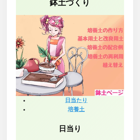
鉢土づくり
日当たり
培養土
日当り