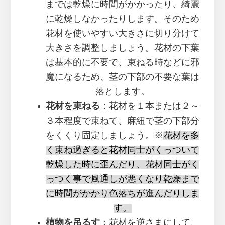
までは乾燥に時間がかかったり、綺麗
に乾燥しなかったりします。そのため
花材を使いやすい大きさに切り分けて
大きさを調整しましょう。花材の下葉
は基本的に不要で、束ねる時などに邪
魔になるため、茎の下部の不要な葉は
落とします。
花材を束ねる
：花材を１本または２～
３本程度で束ねて、麻紐で茎の下部分
をくくり固定しましょう。※
花材を多
く束ね過ぎると花材同士がくっついて
乾燥した時に歪んだり、花材同士がく
っつく事で風通しが悪くなり乾燥まで
に時間がかかり色落ちが進んだりしま
す。
植物を吊るす
：花材を逆さまにして、