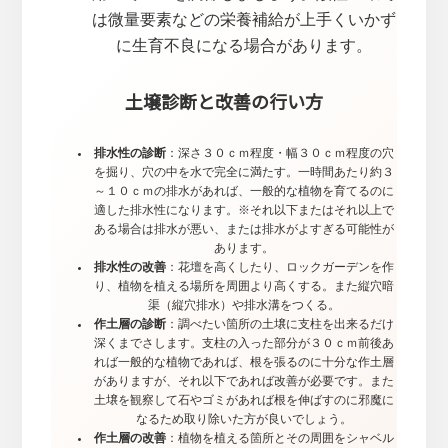
は微量要素などの栄養補給が上手くいかず
に生育不良になる場合があります。
土壌診断と改善の行い方
排水性の診断
：深さ３０ｃｍ程度・幅３０ｃｍ程度の穴
を掘り、穴の中を水で完全に満たす。一時間あたり約３
～１０ｃｍの排水があれば、一般的な植物を育てるのに
適した排水性になります。※それ以下またはそれ以上で
ある場合は排水が悪い、または排水がよすぎる可能性が
あります。
排水性の改善
：花壇を高くしたり、ロックガーデンを作
り、植物を植える場所を周囲より高くする。また縦穴暗
渠（縦穴排水）や排水溝をつくる。
作土層の診断
：調べたい箇所の土壌に支柱を出来るだけ
深くまでさします。支柱の入った部分が３０ｃｍ前後あ
れば一般的な植物であれば、根を張るのに十分な作土層
がありますが、それ以下であれば改善が必要です。また
土壌を観察して石やゴミがあれば根を伸ばすのに邪魔に
なるため取り除いた方が良いでしょう。
作土層の改善
：植物を植える箇所とその周囲をシャベル