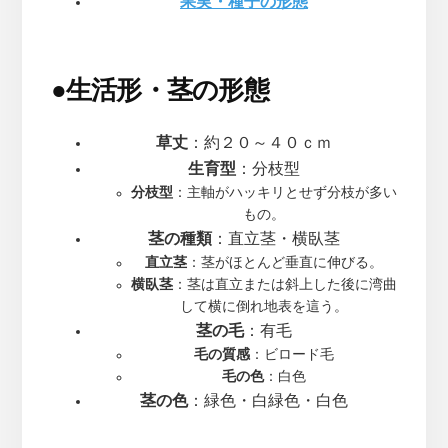
果実・種子の形態
●
生活形・茎の形態
草丈
：約２０～４０ｃｍ
生育型
：分枝型
分枝型
：主軸がハッキリとせず分枝が多い
もの。
茎の種類
：直立茎・横臥茎
直立茎
：茎がほとんど垂直に伸びる。
横臥茎
：茎は直立または斜上した後に湾曲
して横に倒れ地表を這う。
茎の毛
：有毛
毛の質感
：ビロード毛
毛の色
：白色
茎の色
：緑色・白緑色・白色