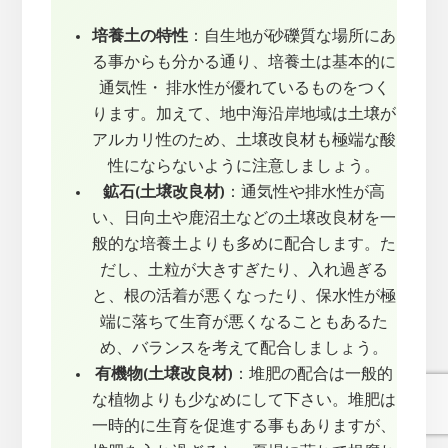
培養土の特性
：自生地が砂礫質な場所にあ
る事からも分かる通り、培養土は基本的に
通気性・ 排水性が優れているものをつく
ります。加えて、地中海沿岸地域は土壌が
アルカリ性のため、土壌改良材も極端な酸
性にならないように注意しましょう。
鉱石(土壌改良材)
：通気性や排水性が高
い、日向土や鹿沼土などの土壌改良材を一
般的な培養土よりも多めに配合します。た
だし、土粒が大きすぎたり、入れ過ぎる
と、根の活着が悪くなったり、保水性が極
端に落ちて生育が悪くなることもあるた
め、バランスを考えて配合しましょう。
有機物(土壌改良材)
：堆肥の配合は一般的
な植物よりも少なめにして下さい。堆肥は
一時的に生育を促進する事もありますが、