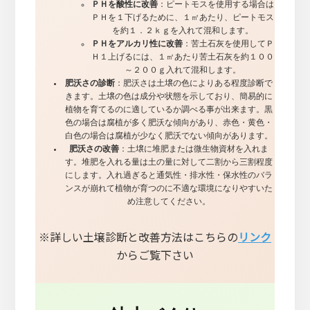
ＰＨを酸性に改善
：ピートモスを使用する場合は
ＰＨを１下げるために、１㎡あたり、ピートモス
を約１．２ｋｇを入れて混和します。
ＰＨをアルカリ性に改善
：苦土石灰を使用してＰ
Ｈ１上げるには、１㎡あたり苦土石灰を約１００
～２００ｇ入れて混和します。
肥沃さの診断
：肥沃さは土壌の色によりある程度診断で
きます。土壌の色は成分や状態を示しており、簡易的に
植物を育てるのに適しているか調べる事が出来ます。黒
色の場合は腐植が多く肥沃な傾向があり、赤色・黄色・
白色の場合は腐植が少なく肥沃でない傾向があります。
肥沃さの改善
：土壌に堆肥または微生物資材を入れま
す。堆肥を入れる量は土の量に対して二割から三割程度
にします。入れ過ぎると通気性・排水性・保水性のバラ
ンスが崩れて植物が育つのに不適な環境になりやすいた
め注意してください。
※詳しい土壌診断と改善方法はこちらの
リンク
からご覧下さい