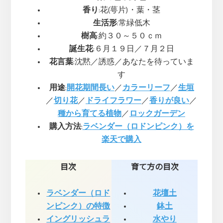
香り
:花(萼片)・葉・茎
生活形
:常緑低木
樹高
:約３０～５０ｃｍ
誕生花
:６月１９日／７月２日
花言葉
:沈黙／誘惑／あなたを待っていま
す
用途
:
開花期間長い
／
カラーリーフ
／
生垣
／
切り花
／
ドライフラワー
／
香りが良い
／
種から育てる植物
／
ロックガーデン
購入方法
:
ラベンダー（ロドンピンク）を
楽天で購入
目次
育て方の目次
ラベンダー（ロド
花壇土
ンピンク）の特徴
鉢土
イングリッシュラ
水やり