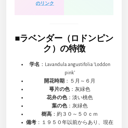
のリンク
■
ラベンダー（ロドンピン
ク）の特徴
学名
：Lavandula angustifolia ‘Loddon
pink’
開花時期
：５月～６月
萼片の色
：灰緑色
花弁の色
：淡い桃色
葉の色
：灰緑色
樹高
：約３０～５０ｃｍ
備考
：１９５０年以前からあり、現在