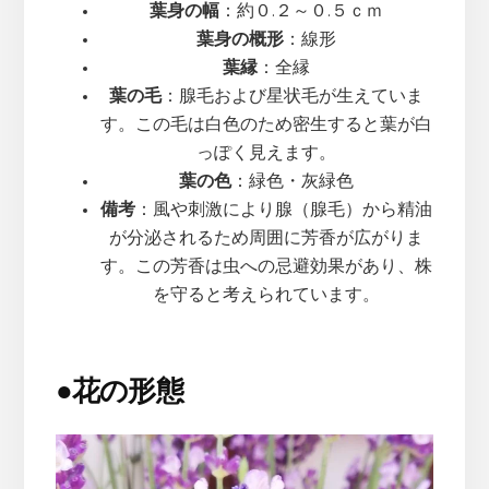
葉身の幅
：約０.２～０.５ｃｍ
葉身の概形
：線形
葉縁
：全縁
葉の毛
：腺毛および星状毛が生えていま
す。この毛は白色のため密生すると葉が白
っぽく見えます。
葉の色
：緑色・灰緑色
備考
：風や刺激により腺（腺毛）から精油
が分泌されるため周囲に芳香が広がりま
す。この芳香は虫への忌避効果があり、株
を守ると考えられています。
●
花の形態