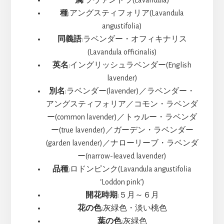
属
:ラヴァンドラ(Lavandula)
種
:アングスティフォリア(Lavandula
angustifolia)
同義語
:ラベンダー・オフィキナリス
(Lavandula officinalis)
英名
:イングリッシュラベンダー(English
lavender)
別名
:ラベンダー(lavender)／ラベンダー・
アングスティフォリア／コモン・ラベンダ
ー(common lavender)／トゥルー・ラベンダ
ー(true lavender)／ガーデン・ラベンダー
(garden lavender)／ナローリーブ・ラベンダ
ー(narrow-leaved lavender)
品種
:ロドンピンク(Lavandula angustifolia
‘Loddon pink’)
開花時期
:５月～６月
花の色
:灰緑色・淡い桃色
葉の色
:灰緑色