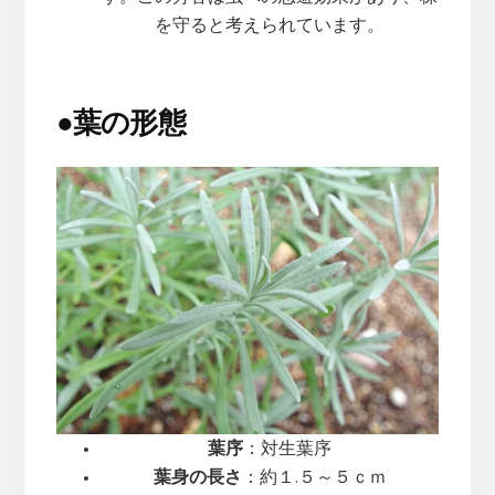
を守ると考えられています。
●
葉の形態
葉序
：対生葉序
葉身の長さ
：約１.５～５ｃｍ