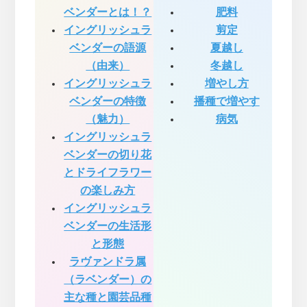
ベンダーとは！？
肥料
イングリッシュラ
剪定
ベンダーの語源
夏越し
（由来）
冬越し
イングリッシュラ
増やし方
ベンダーの特徴
播種で増やす
（魅力）
病気
イングリッシュラ
ベンダーの切り花
とドライフラワー
の楽しみ方
イングリッシュラ
ベンダーの生活形
と形態
ラヴァンドラ属
（ラベンダー）の
主な種と園芸品種