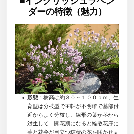
■
イングリッシュラベン
ダーの特徴（魅力）
形態
：樹高は約３０～１００ｃｍ、生
育型は分枝型で主軸が不明瞭で基部付
近からよく分枝し、線形の葉が茎から
対生して、開花期になると輪散花序に
萼と花弁が目立つ穂状の花を咲かせま