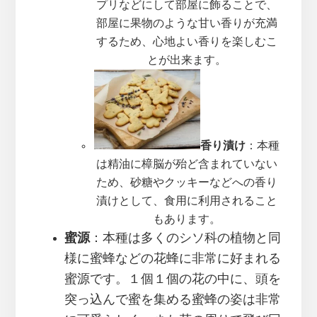
プリなどにして部屋に飾ることで、
部屋に果物のような甘い香りが充満
するため、心地よい香りを楽しむこ
とが出来ます。
香り漬け
：本種
は精油に樟脳が殆ど含まれていない
ため、砂糖やクッキーなどへの香り
漬けとして、食用に利用されること
もあります。
蜜源
：本種は多くのシソ科の植物と同
様に蜜蜂などの花蜂に非常に好まれる
蜜源です。１個１個の花の中に、頭を
突っ込んで蜜を集める蜜蜂の姿は非常