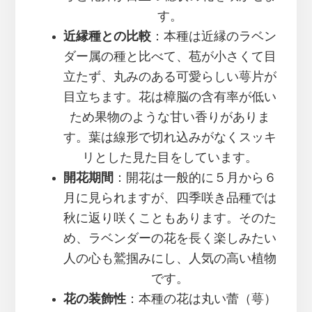
す。
近縁種との比較
：本種は近縁のラベン
ダー属の種と比べて、苞が小さくて目
立たず、丸みのある可愛らしい萼片が
目立ちます。花は樟脳の含有率が低い
ため果物のような甘い香りがありま
す。葉は線形で切れ込みがなくスッキ
リとした見た目をしています。
開花期間
：開花は一般的に５月から６
月に見られますが、四季咲き品種では
秋に返り咲くこともあります。そのた
め、ラベンダーの花を長く楽しみたい
人の心も鷲掴みにし、人気の高い植物
です。
花の装飾性
：本種の花は丸い蕾（萼）