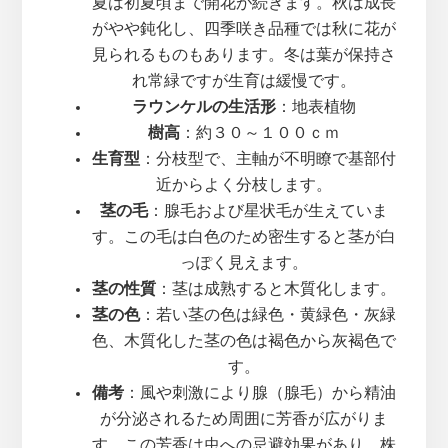
夏は初夏頃まで開花が続きます。秋は成長
がやや鈍化し、四季咲き品種では秋に花が
見られるものもあります。冬は葉が保持さ
れ常緑ですが生育は緩慢です。
ラウンケルの生活形
：地表植物
樹高
：約３０～１００ｃｍ
生育型
：分枝型で、主軸が不明瞭で基部付
近からよく分枝します。
茎の毛
：腺毛および星状毛が生えていま
す。この毛は白色のため密生すると茎が白
っぽく見えます。
茎の性質
：茎は成熟すると木質化します。
茎の色
：若い茎の色は緑色・黄緑色・灰緑
色、木質化した茎の色は褐色から灰褐色で
す。
備考
：風や刺激により腺（腺毛）から精油
が分泌されるため周囲に芳香が広がりま
す。この芳香は虫への忌避効果があり、株