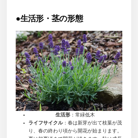
●
生活形・茎の形態
生活形
：常緑低木
ライフサイクル
：春は新芽が出て枝葉が茂
り、春の終わり頃から開花が始まります。