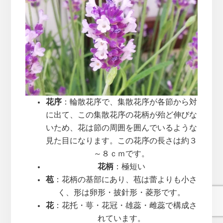
花序
：輪散花序で、集散花序が各節から対
に出て、この集散花序の花柄が殆ど伸びな
いため、花は節の周囲を囲んでいるような
見た目になります。この花序の長さは約３
～８ｃｍです。
花柄
：極短い
苞
：花柄の基部にあり、苞は蕾よりも小さ
く、形は卵形・披針形・菱形です。
花
：花托・萼・花冠・雄蕊・雌蕊で構成さ
れています。