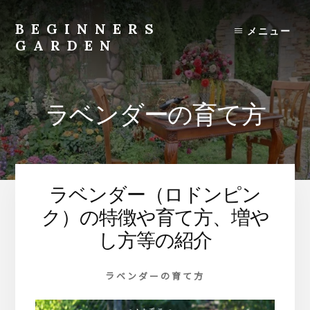
Skip
to
BEGINNERS
メニュー
content
GARDEN
植
物
の
ラベンダーの育て方
種
類
や
育
て
ラベンダー（ロドンピン
方
の
ク）の特徴や育て方、増や
紹
し方等の紹介
介
を
ラベンダーの育て方
行
い