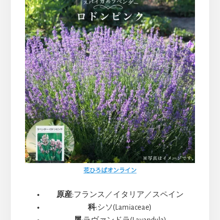
ま
す
花ひろばオンライン
原産
:フランス／イタリア／スペイン
科
:シソ(Lamiaceae)