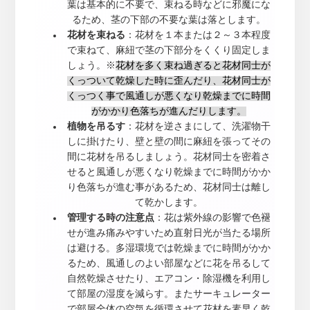
葉は基本的に不要で、束ねる時などに邪魔にな
るため、茎の下部の不要な葉は落とします。
花材を束ねる
：花材を１本または２～３本程度
で束ねて、麻紐で茎の下部分をくくり固定しま
しょう。※
花材を多く束ね過ぎると花材同士が
くっついて乾燥した時に歪んだり、花材同士が
くっつく事で風通しが悪くなり乾燥までに時間
がかかり色落ちが進んだりします。
植物を吊るす
：花材を逆さまにして、洗濯物干
しに掛けたり、壁と壁の間に麻紐を張ってその
間に花材を吊るしましょう。花材同士を密着さ
せると風通しが悪くなり乾燥までに時間がかか
り色落ちが進む事があるため、花材同士は離し
て乾かします。
管理する時の注意点
：花は紫外線の影響で色褪
せが進み痛みやすいため直射日光が当たる場所
は避ける。多湿環境では乾燥までに時間がかか
るため、風通しのよい部屋などに花を吊るして
自然乾燥させたり、エアコン・除湿機を利用し
て部屋の湿度を減らす。またサーキュレーター
で部屋全体の空気を循環させて花材を素早く乾