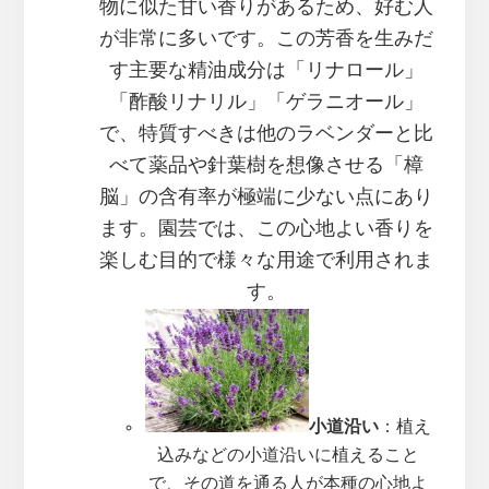
物に似た甘い香りがあるため、好む人
が非常に多いです。この芳香を生みだ
す主要な精油成分は「リナロール」
「酢酸リナリル」「ゲラニオール」
で、特質すべきは他のラベンダーと比
べて薬品や針葉樹を想像させる「樟
脳」の含有率が極端に少ない点にあり
ます。園芸では、この心地よい香りを
楽しむ目的で様々な用途で利用されま
す。
小道沿い
：植え
込みなどの小道沿いに植えること
で、その道を通る人が本種の心地よ