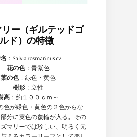
マリー（ギルテッドゴ
ルド）の特徴
学名
：Salvia rosmarinus cv.
花の色
：青紫色
葉の色
：緑色・黄色
樹形
：立性
樹高
：約１００ｃｍ～
の色が緑色・黄色の２色からな
縁部分に黄色の覆輪が入る。その
ーズマリーでは珍しい、明るく元
を与えるカラーリーフとして楽し