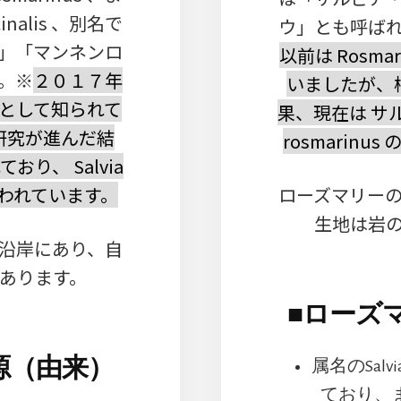
cinalis 、別名で
ウ」とも呼ば
」「マンネンロ
以前は Rosmari
。※
２０１７年
いましたが、
alis として知られて
果、現在は サル
研究が進んだ結
rosmarin
り、 Salvia
て扱われています。
ローズマリー
生地は岩
沿岸にあり、自
あります。
■
ローズ
源（由来）
属名のSa
ており、ま