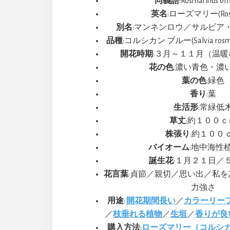
同義語
:Rosmarinus offi
英名
:ローズマリー(Rose
別名
:マンネンロウ／サルビア
品種
:コルシカン ブルー(Salvia rosmarinu
開花時期
:３月～１１月（温
花の色
:濃い青色・濃
葉の色
:緑色
香り
:葉
生活形
:常緑低
草丈
:約１００ｃ
株張り
:約１００
バイオーム
:地中海性
誕生花
:１月２１日／
花言葉
:貞節／親切／思い出／私
力強さ
用途
:
開花期間長い
／
カラーリー
／
枝垂れる植物
／
生垣
／
香りが良
購入方法
:
ローズマリー（コルシカ