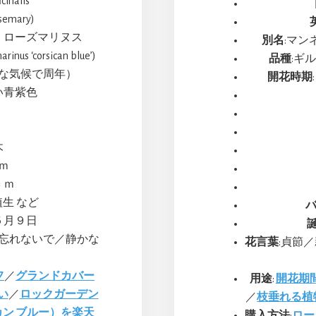
cinalis
mary)
・ローズマリヌス
別名
:マ
s ‘corsican blue’)
品種
:ギル
暖な気候で周年）
開花時期
い青紫色
木
ｍ
ｃｍ
植生 など
５月９日
を忘れないで／静かな
花言葉
:貞節
フ
／
グランドカバー
用途
:
開花期
い
／
ロックガーデン
／
枝垂れる植
ン ブルー）を楽天
購入方法
:
ロー