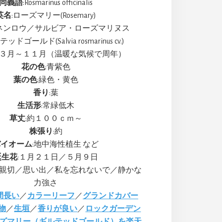
同義語
:Rosmarinus officinalis
英名
:ローズマリー(Rosemary)
ンネンロウ／サルビア・ローズマリヌス
テッドゴールド(Salvia rosmarinus cv.)
:３月～１１月（温暖な気候で周年）
花の色
:青紫色
葉の色
:緑色・黄色
香り
:葉
生活形
:常緑低木
草丈
:約１００ｃｍ～
株張り
:約
バイオーム
:地中海性植生 など
誕生花
:１月２１日／５月９日
／親切／思い出／私を忘れないで／静かな
力強さ
間長い
／
カラーリーフ
／
グランドカバー
物
／
生垣
／
香りが良い
／
ロックガーデン
ズマリー（ギルテッドゴールド）を楽天