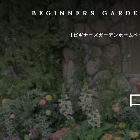
Skip
to
BEGINNERS GARD
content
植
物
の
【ビギナーズガーデンホームペ
種
類
や
育
て
方
の
紹
介
を
行
い
ま