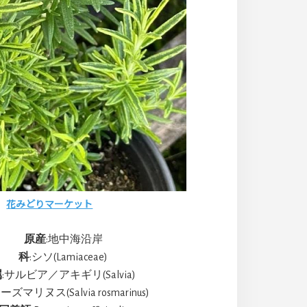
花みどりマーケット
原産
:地中海沿岸
科
:シソ(Lamiaceae)
属
:サルビア／アキギリ(Salvia)
ーズマリヌス(Salvia rosmarinus)