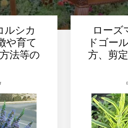
コルシカ
ローズ
徴や育て
ドゴー
方法等の
方、剪
方