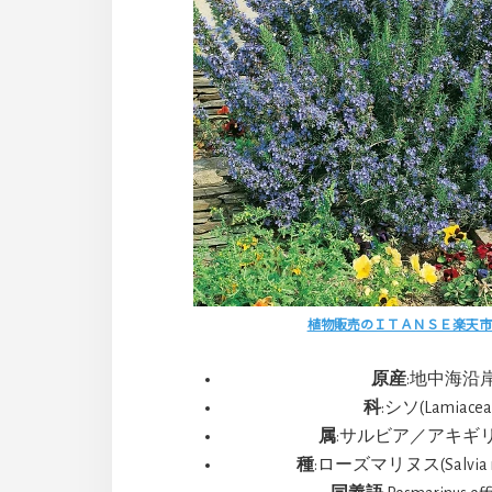
植物販売のＩＴＡＮＳＥ楽天市
原産
:地中海沿
科
:シソ(Lamiacea
属
:サルビア／アキギリ(Sa
種
:ローズマリヌス(Salvia ro