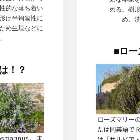
性的な落ち着い
める。樹
形は半匍匐性に
め、
ため生垣などに
。
■
ロー
は！？
ローズマリーの学名は
たは同義語で Rosm
smarinus 、ま
は「サルビア