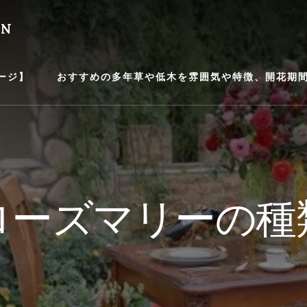
EN
ージ】
おすすめの多年草や低木を雰囲気や特徴、開花期間等
ローズマリーの種