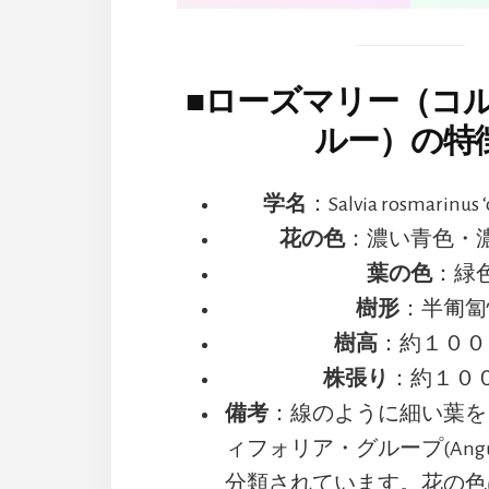
■
ローズマリー（コル
ルー）の特
学名
：Salvia rosmarinus ‘c
花の色
：濃い青色・
葉の色
：緑
樹形
：半匍匐
樹高
：約１００
株張り
：約１０
備考
：線のように細い葉を
ィフォリア・グループ(Angustif
分類されています。花の色