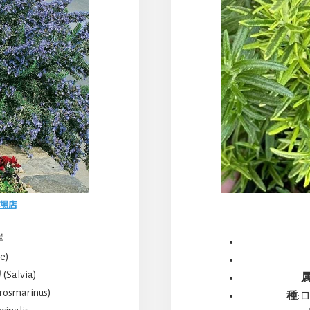
場店
岸
e)
lvia)
smarinus)
種
:ロ