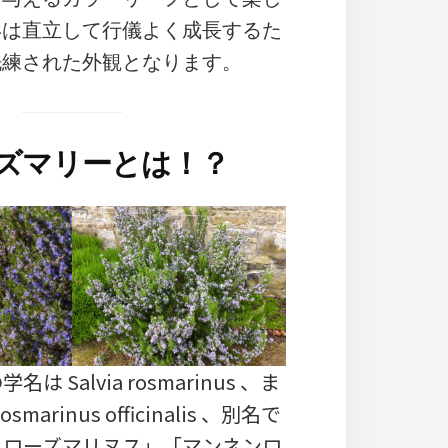
形は直立して行儀よく成長するた
洗練された外観となります。
ズマリーとは！？
 Salvia rosmarinus 、ま
arinus officinalis 、別名で
・ローズマリヌス」「マンネンロ