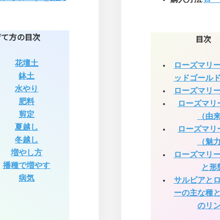
育て方の目次
目次
花壇土
ローズマリ
鉢土
ッドゴール
水やり
ローズマリ
肥料
ローズマリ
剪定
（由
夏越し
ローズマリ
冬越し
（魅
増やし方
ローズマリ
播種で増やす
と形
病気
サルビアと
ーの主な種
のリ