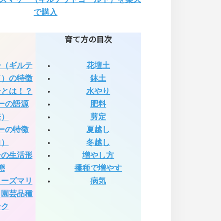
で購入
育て方の目次
ー（ギルテ
花壇土
ド）の特徴
鉢土
ーとは！？
水やり
ーの語源
肥料
来）
剪定
ーの特徴
夏越し
力）
冬越し
ーの生活形
増やし方
態
播種で増やす
ローズマリ
病気
と園芸品種
ンク