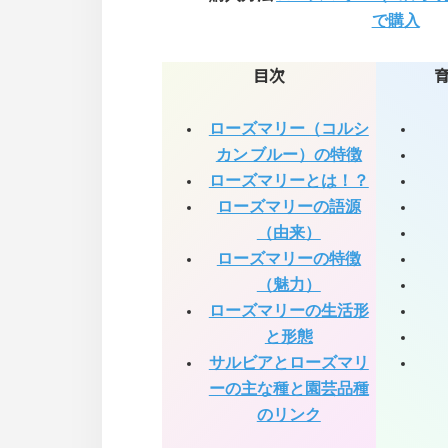
で購入
目次
ローズマリー（コルシ
カン ブルー）の特徴
ローズマリーとは！？
ローズマリーの語源
（由来）
ローズマリーの特徴
（魅力）
ローズマリーの生活形
と形態
サルビアとローズマリ
ーの主な種と園芸品種
のリンク