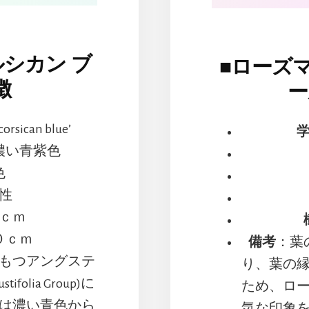
シカン ブ
■
ローズ
徴
ー
orsican blue’
濃い青紫色
色
性
ｃｍ
０ｃｍ
備考
：葉
もつアングステ
り、葉の
olia Group)に
ため、ロ
は濃い青色から
気な印象