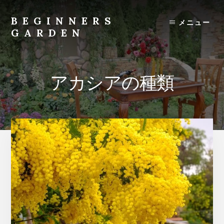
Skip
to
BEGINNERS
メニュー
content
GARDEN
植
物
の
アカシアの種類
種
類
や
育
て
方
の
紹
介
を
行
い