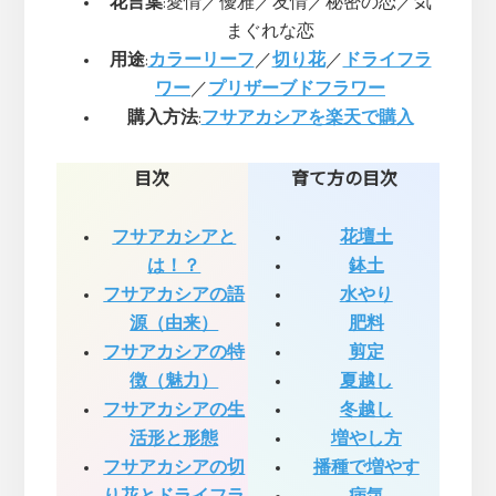
花言葉
:愛情／優雅／友情／秘密の恋／気
まぐれな恋
用途
:
カラーリーフ
／
切り花
／
ドライフラ
ワー
／
プリザーブドフラワー
購入方法
:
フサアカシアを楽天で購入
目次
育て方の目次
フサアカシアと
花壇土
は！？
鉢土
フサアカシアの語
水やり
源（由来）
肥料
フサアカシアの特
剪定
徴（魅力）
夏越し
フサアカシアの生
冬越し
活形と形態
増やし方
フサアカシアの切
播種で増やす