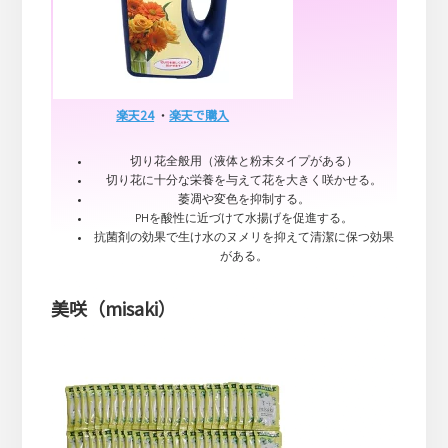
楽天24
・
楽天で購入
切り花全般用（液体と粉末タイプがある）
切り花に十分な栄養を与えて花を大きく咲かせる。
萎凋や変色を抑制する。
PHを酸性に近づけて水揚げを促進する。
抗菌剤の効果で生け水のヌメリを抑えて清潔に保つ効果
がある。
美咲（misaki）