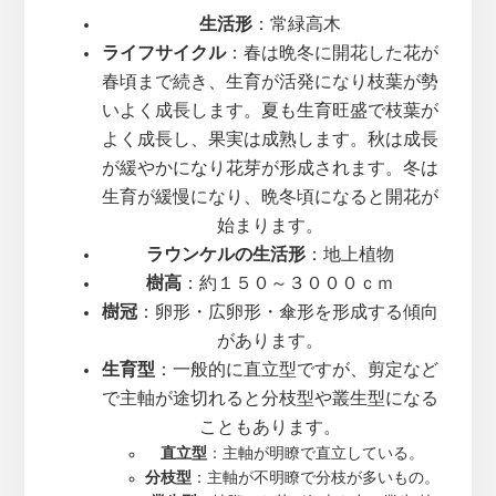
生活形
：常緑高木
ライフサイクル
：春は晩冬に開花した花が
春頃まで続き、生育が活発になり枝葉が勢
いよく成長します。夏も生育旺盛で枝葉が
よく成長し、果実は成熟します。秋は成長
が緩やかになり花芽が形成されます。冬は
生育が緩慢になり、晩冬頃になると開花が
始まります。
ラウンケルの生活形
：地上植物
樹高
：約１５０～３０００ｃｍ
樹冠
：卵形・広卵形・傘形を形成する傾向
があります。
生育型
：一般的に直立型ですが、剪定など
で主軸が途切れると分枝型や叢生型になる
こともあります。
直立型
：主軸が明瞭で直立している。
分枝型
：主軸が不明瞭で分枝が多いもの。