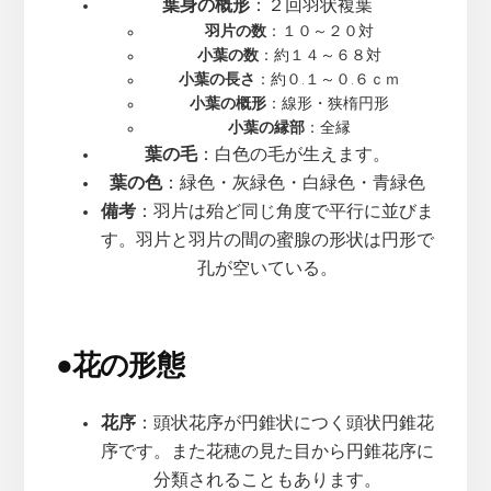
葉身の概形
：２回羽状複葉
羽片の数
：１０～２０対
小葉の数
：約１４～６８対
小葉の長さ
：約０.１～０.６ｃｍ
小葉の概形
：線形・狭楕円形
小葉の縁部
：全縁
葉の毛
：白色の毛が生えます。
葉の色
：緑色・灰緑色・白緑色・青緑色
備考
：羽片は殆ど同じ角度で平行に並びま
す。羽片と羽片の間の蜜腺の形状は円形で
孔が空いている。
●
花の形態
花序
：頭状花序が円錐状につく頭状円錐花
序です。また花穂の見た目から円錐花序に
分類されることもあります。