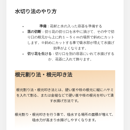
水切り法のやり方
準備
：花材と水の入った容器を準備する
茎の切断
：切り花の切り口を水中に漬けて、その中で切
り口の根元から上に約１～５ｃｍの場所で斜めにカット
します。※斜めにカットする事で吸水部が増えて水揚げ
効率がよくなります。
切り花を生ける
：切り口を別の容器にいれて水揚げする
か、花器に入れて飾ります。
根元割り法・根元叩き法
根元割り法・根元叩き法とは、硬い茎や枝の根元に縦にハサミ
を入れて割る、または金槌などで硬い茎や枝の根元を叩いて潰
す水揚げ方法です。
根元割り・根元叩きを行う事で、吸水する場所の面積が増えて、
吸水力が高まり水揚げしやすくなります。