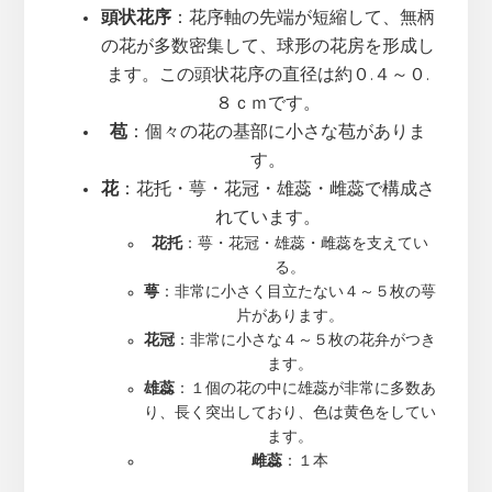
頭状花序
：花序軸の先端が短縮して、無柄
の花が多数密集して、球形の花房を形成し
ます。この頭状花序の直径は約０.４～０.
８ｃｍです。
苞
：個々の花の基部に小さな苞がありま
す。
花
：花托・萼・花冠・雄蕊・雌蕊で構成さ
れています。
花托
：萼・花冠・雄蕊・雌蕊を支えてい
る。
萼
：非常に小さく目立たない４～５枚の萼
片があります。
花冠
：非常に小さな４～５枚の花弁がつき
ます。
雄蕊
：１個の花の中に雄蕊が非常に多数あ
り、長く突出しており、色は黄色をしてい
ます。
雌蕊
：１本