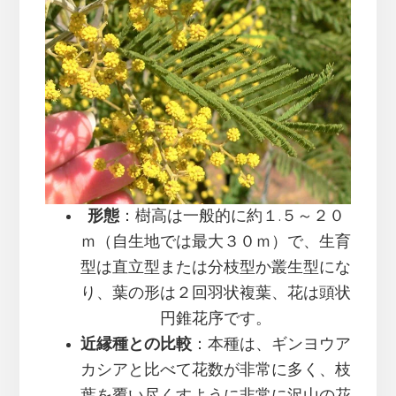
形態
：樹高は一般的に約１.５～２０
ｍ（自生地では最大３０ｍ）で、生育
型は直立型または分枝型か叢生型にな
り、葉の形は２回羽状複葉、花は頭状
円錐花序です。
近縁種との比較
：本種は、ギンヨウア
カシアと比べて花数が非常に多く、枝
葉を覆い尽くすように非常に沢山の花