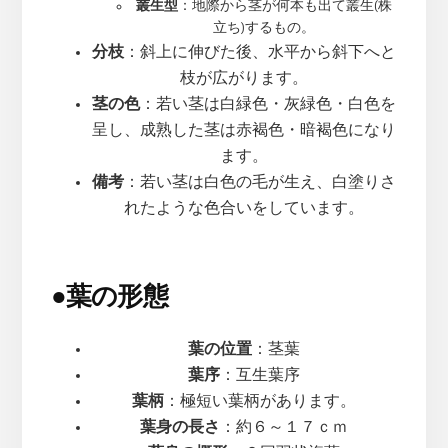
叢生型
：地際から茎が何本も出て叢生(株
立ち)するもの。
分枝
：斜上に伸びた後、水平から斜下へと
枝が広がります。
茎の色
：若い茎は白緑色・灰緑色・白色を
呈し、成熟した茎は赤褐色・暗褐色になり
ます。
備考
：若い茎は白色の毛が生え、白塗りさ
れたような色合いをしています。
●
葉の形態
葉の位置
：茎葉
葉序
：互生葉序
葉柄
：極短い葉柄があります。
葉身の長さ
：約６～１７ｃｍ