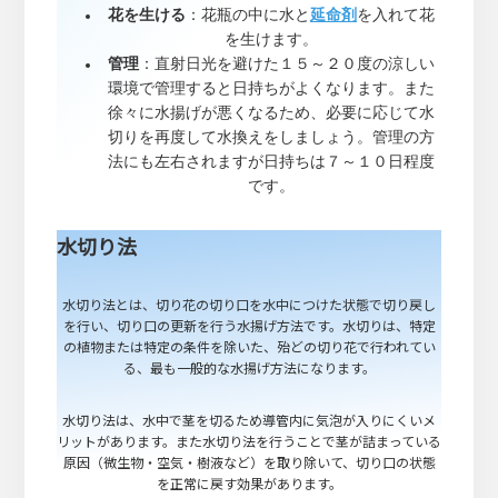
花を生ける
：花瓶の中に水と
延命剤
を入れて花
を生けます。
管理
：直射日光を避けた１５～２０度の涼しい
環境で管理すると日持ちがよくなります。また
徐々に水揚げが悪くなるため、必要に応じて水
切りを再度して水換えをしましょう。管理の方
法にも左右されますが日持ちは７～１０日程度
です。
水切り法
水切り法とは、切り花の切り口を水中につけた状態で切り戻し
を行い、切り口の更新を行う水揚げ方法です。水切りは、特定
の植物または特定の条件を除いた、殆どの切り花で行われてい
る、最も一般的な水揚げ方法になります。
水切り法は、水中で茎を切るため導管内に気泡が入りにくいメ
リットがあります。また水切り法を行うことで茎が詰まっている
原因（微生物・空気・樹液など）を取り除いて、切り口の状態
を正常に戻す効果があります。