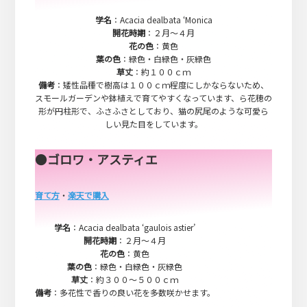
学名
：Acacia dealbata ‘Monica
開花時期
：２月～４月
花の色
：黄色
葉の色
：緑色・白緑色・灰緑色
草丈
：約１００ｃｍ
備考
：矮性品種で樹高は１００ｃｍ程度にしかならないため、
スモールガーデンや鉢植えで育てやすくなっています、ら花穂の
形が円柱形で、ふさふさとしており、猫の尻尾のような可愛ら
しい見た目をしています。
●
ゴロワ・アスティエ
育て方
・
楽天で購入
学名
：Acacia dealbata ‘gaulois astier’
開花時期
：２月～４月
花の色
：黄色
葉の色
：緑色・白緑色・灰緑色
草丈
：約３００～５００ｃｍ
備考
：多花性で香りの良い花を多数咲かせます。