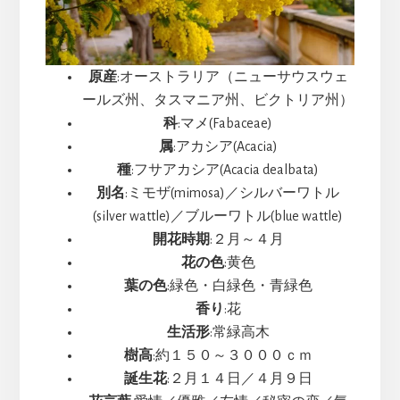
原産
:オーストラリア（ニューサウスウェ
ールズ州、タスマニア州、ビクトリア州）
科
:マメ(Fabaceae)
属
:アカシア(Acacia)
種
:フサアカシア(Acacia dealbata)
別名
:ミモザ(mimosa)／シルバーワトル
(silver wattle)／ブルーワトル(blue wattle)
開花時期
:２月～４月
花の色
:黄色
葉の色
:緑色・白緑色・青緑色
香り
:花
生活形
:常緑高木
樹高
:約１５０～３０００ｃｍ
誕生花
:２月１４日／４月９日