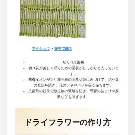
アイショウ
・
楽天で購入
切り花全般用
切り花が美しく咲くための栄養がしっかりと入っていま
す。
無機イオンが切り花を根のある状態に近づけて、花や葉
の乾燥を防ぎ、花のツヤやハリを長く保ちます。
抗菌剤の効果で微生物の繁殖を防ぎ、導管の詰まりや腐
敗などを防ぎます。
ドライフラワーの作り方