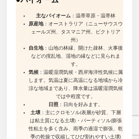
主なバイオーム
：温帯草原・温帯林
原産地
：オーストラリア（ニューサウスウ
ェールズ州、タスマニア州、ビクトリア
州）
自生地
：山地の林縁、開けた疎林、火事後
などの撹乱地、湿地の縁などに見られま
す。
気候
：温暖湿潤気候・西岸海洋性気候に属
します。気温は夏に高温になる地域から冷
涼な地域まであり、降水量は温暖湿潤気候
では中程度です。
日照
：日向を好みます。
土壌
：主にクロモソル(表層が砂質、下層
は粘土質になる土壌)・バーティソル(膨張
性粘土を多く含み、雨季の過湿で膨張、乾
季の乾燥で収縮してひび割れやすい土壌)