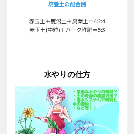
培養土の配合例
赤玉土＋鹿沼土＋腐葉土＝4:2:4
赤玉土(中粒)＋バーク堆肥＝5:5
水やりの仕方