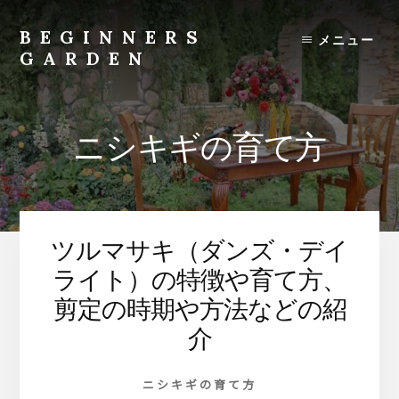
Skip
to
BEGINNERS
メニュー
content
GARDEN
植
物
の
ニシキギの育て方
種
類
や
育
て
ツルマサキ（ダンズ・デイ
方
の
ライト）の特徴や育て方、
紹
剪定の時期や方法などの紹
介
介
を
行
い
ニシキギの育て方