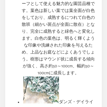
ーフとして使える魅力的な園芸品種で
す。葉色は新しい葉では葉全面が白色
をしており、成熟するにつれて白色の
散班（細かい斑点が全面に散在）とな
り、完全に成熟すると緑色へと変化し
ます。白色の葉色は、明るく輝くよう
な印象や洗練された印象を与えるた
め、上品なお庭などによくあうでしょ
う。樹形はマウンド状に成長する傾向
が強く、高さ約50～100cm、幅約50～
100cmに成長します。
ダンズ・デイライ