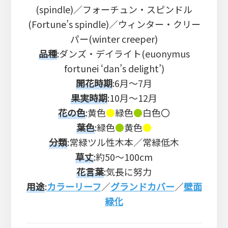
(spindle)／フォーチュン・スピンドル
(Fortune’s spindle)／ウィンター・クリー
パー(winter creeper)
品種
:ダンズ・デイライト(euonymus
fortunei ‘dan’s delight’)
開花時期
:6月～7月
果実時期
:10月～12月
花の色
:黄色
●
緑色
●
白色〇
葉色
:緑色
●
黄色
●
分類
:常緑ツル性木本／常緑低木
草丈
:約50～100cm
花言葉
:気長に努力
用途
:
カラーリーフ
／
グランドカバー
／
壁面
緑化