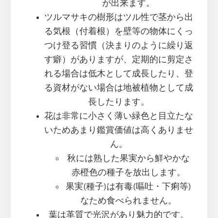
が出来ます。
ツルマサキの樹形はツル性で茎から出
る気根（付着根）を壁等の物体にくっ
つけ登る習慣（決まりのように繰り返
す癖）がありますが、定期的に剪定さ
れる場合は低木として成長したり、登
る資材がない場合は地被植物として成
長したります。
花は非常に小さく薄い緑色と目立たな
いためあまり鑑賞価値は高くありませ
ん。
秋には熟した果実から鮮やかな
赤橙色の種子を放出します。
果実(種子)は有毒(嘔吐・下痢等)
なため食べられません。
葉は革質で光沢があり魅力的です。