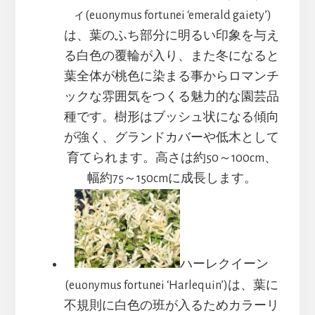
ィ(euonymus fortunei ‘emerald gaiety’)
は、葉のふち部分に明るい印象を与え
る白色の覆輪が入り、また冬になると
葉全体が桃色に染まる事からロマンチ
ックな雰囲気をつくる魅力的な園芸品
種です。樹形はブッシュ状になる傾向
が強く、グランドカバーや低木として
育てられます。高さは約50～100cm、
幅約75～150cmに成長します。
ハーレクイーン
(euonymus fortunei ‘Harlequin’)は、葉に
不規則に白色の班が入るためカラーリ