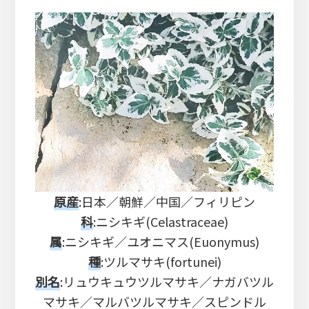
ま
す
原産
:日本／朝鮮／中国／フィリピン
科
:ニシキギ(Celastraceae)
属
:ニシキギ／ユオニマス(Euonymus)
種
:ツルマサキ(fortunei)
別名
:リュウキュウツルマサキ／ナガバツル
マサキ／マルバツルマサキ／スピンドル