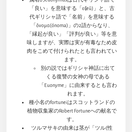
属名のeuonymusは古代ギリシャ語で
「良い」を意味する「εὖ(eû)」と、古
代ギリシャ語で「名前」を意味する
「ὄνομα(ónoma)」の2語からなり、
「縁起が良い」「評判が良い」等を意
味しますが、実際は実が有毒なため皮
肉をこめて付けられたとも言われてい
ます。
別の説ではギリシャ神話に出て
くる復讐の女神の母である
「Euonyme」に由来するとも言わ
れます。
種小名のfortuneiはスコットランドの
植物収集家のRobert Fortuneへの献名で
す。
ツルマサキの由来は茎が「ツル(性