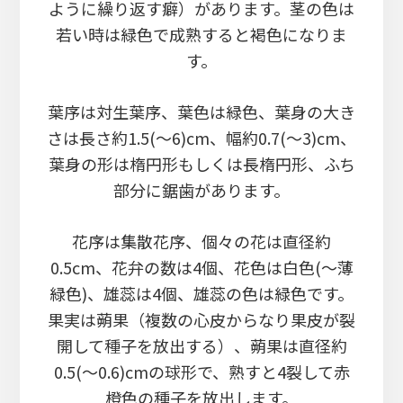
ように繰り返す癖）があります。茎の色は
若い時は緑色で成熟すると褐色になりま
す。
葉序は対生葉序、葉色は緑色、葉身の大き
さは長さ約1.5(～6)cm、幅約0.7(～3)cm、
葉身の形は楕円形もしくは長楕円形、ふち
部分に鋸歯があります。
花序は集散花序、個々の花は直径約
0.5cm、花弁の数は4個、花色は白色(～薄
緑色)、雄蕊は4個、雄蕊の色は緑色です。
果実は蒴果（複数の心皮からなり果皮が裂
開して種子を放出する）、蒴果は直径約
0.5(～0.6)cmの球形で、熟すと4裂して赤
橙色の種子を放出します。