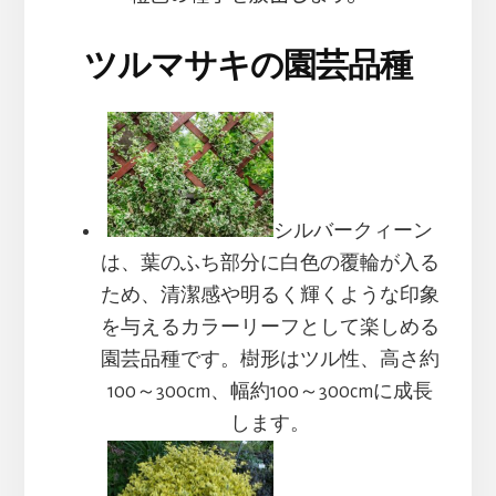
ツルマサキの園芸品種
シルバークィーン
は、葉のふち部分に白色の覆輪が入る
ため、清潔感や明るく輝くような印象
を与えるカラーリーフとして楽しめる
園芸品種です。樹形はツル性、高さ約
100～300cm、幅約100～300cmに成長
します。