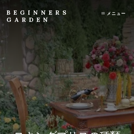
Skip
to
BEGINNERS
メニュー
content
GARDEN
植
物
の
種
類
や
育
て
方
の
紹
介
を
行
い