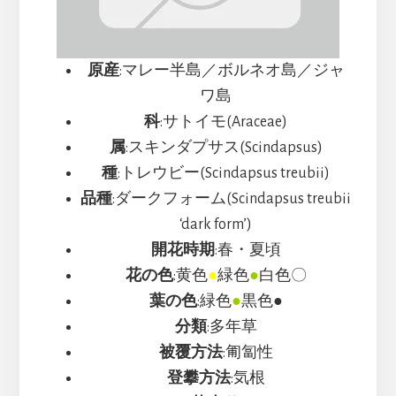
原産
:マレー半島／ボルネオ島／ジャ
ワ島
科
:サトイモ(Araceae)
属
:スキンダプサス(Scindapsus)
種
:トレウビー(Scindapsus treubii)
品種
:ダークフォーム(Scindapsus treubii
‘dark form’)
開花時期
:春・夏頃
花の色
:黄色
●
緑色
●
白色〇
葉の色
:緑色
●
黒色●
分類
:多年草
被覆方法
:匍匐性
登攀方法
:気根