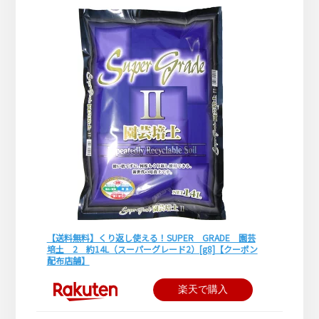
【送料無料】くり返し使える！SUPER GRADE 園芸
培土 2 約14L（スーパーグレード2）[g8]【クーポン
配布店舗】
楽天で購入