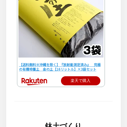
【送料無料※沖縄を除く】『放射能測定済み』 究極
の有機培養土 金の土【16リットル】×3袋セット
楽天で購入
鉢土づくり