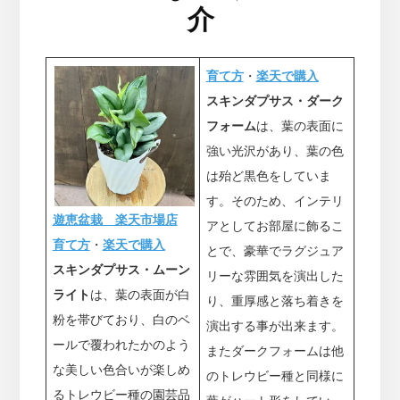
介
育て方
・
楽天で購入
スキンダプサス・ダーク
フォーム
は、葉の表面に
強い光沢があり、葉の色
は殆ど黒色をしていま
す。そのため、インテリ
遊恵盆栽 楽天市場店
アとしてお部屋に飾るこ
育て方
・
楽天で購入
とで、豪華でラグジュア
スキンダプサス・ムーン
リーな雰囲気を演出した
ライト
は、葉の表面が白
り、重厚感と落ち着きを
粉を帯びており、白のベ
演出する事が出来ます。
ールで覆われたかのよう
またダークフォームは他
な美しい色合いが楽しめ
のトレウビー種と同様に
るトレウビー種の園芸品