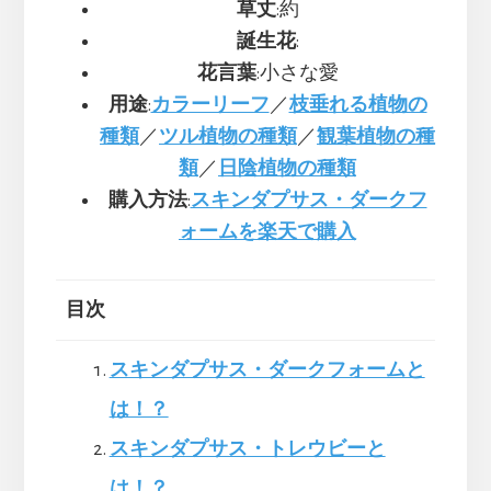
草丈
:約
誕生花
:
花言葉
:小さな愛
用途
:
カラーリーフ
／
枝垂れる植物の
種類
／
ツル植物の種類
／
観葉植物の種
類
／
日陰植物の種類
購入方法
:
スキンダプサス・ダークフ
ォームを楽天で購入
目次
スキンダプサス・ダークフォームと
は！？
スキンダプサス・トレウビーと
は！？