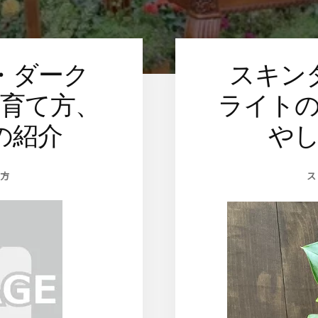
・ダーク
スキン
育て方、
ライト
の紹介
や
方