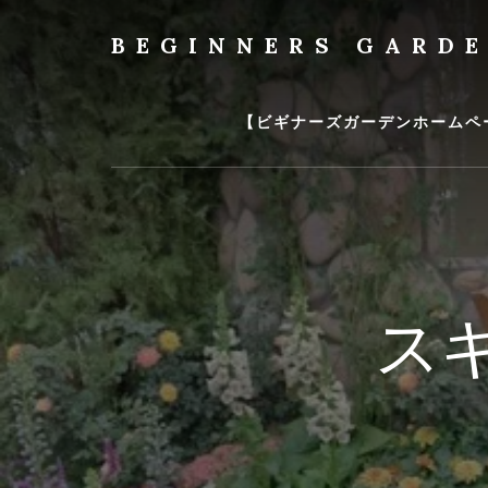
Skip
to
BEGINNERS GARD
content
植
物
の
【ビギナーズガーデンホームペ
種
類
や
育
て
方
の
ス
紹
介
を
行
い
ま