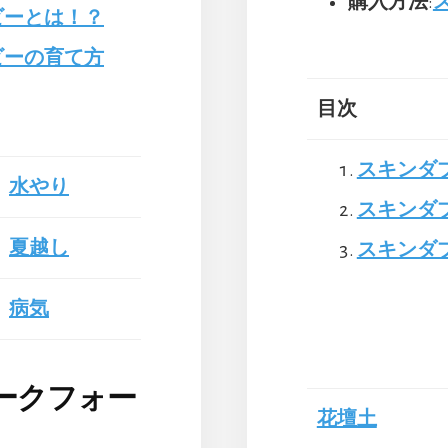
購入方法
:
ビーとは！？
ビーの育て方
目次
スキンダ
水やり
スキンダ
夏越し
スキンダ
病気
ークフォー
花壇土
？