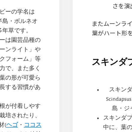
さを演
ビーの学名は
、マレー半島・ボルネオ
またムーンラ
多年草です。
葉がハート形
ーは園芸品種の
ーンライト」や
クフォーム」等
スキンダ
力で、また多く
葉の形が可愛ら
長する習慣があ
スキン
Scindap
根が付着しやす
島・ジ
栽培されたり、
スキンダ
材(
ヘゴ
・
ココス
中に、葉