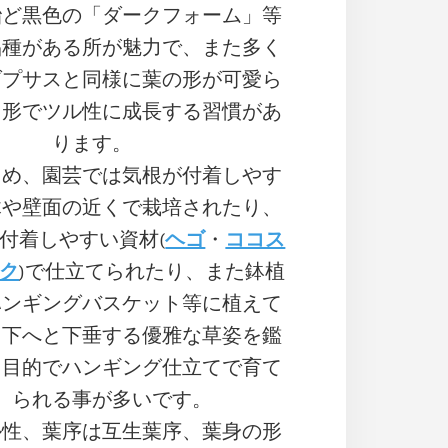
殆ど黒色の「ダークフォーム」等
品種がある所が魅力で、また多く
ダプサスと同様に葉の形が可愛ら
ト形でツル性に成長する習慣があ
ります。
ため、園芸では気根が付着しやす
木や壁面の近くで栽培されたり、
付着しやすい資材(
ヘゴ
・
ココス
ク
)で仕立てられたり、また鉢植
ハンギングバスケット等に植えて
ら下へと下垂する優雅な草姿を鑑
る目的でハンギング仕立てで育て
られる事が多いです。
ル性、葉序は互生葉序、葉身の形