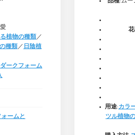
品種
:ムーンラ
な愛
花
れる植物の種類
／
の種類
／
日陰植
・ダークフォーム
入
用途
:
カラ
フォームと
ツル植物