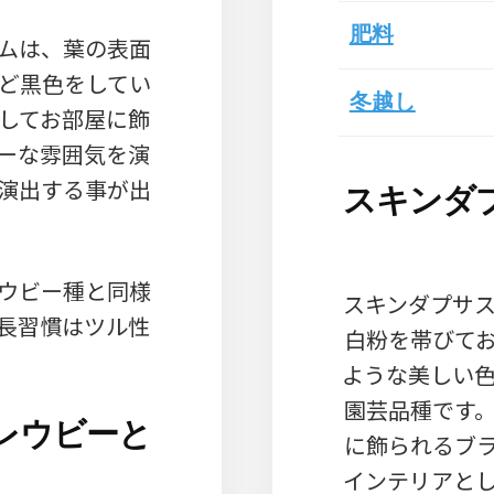
肥料
ムは、葉の表面
ど黒色をしてい
冬越し
してお部屋に飾
ーな雰囲気を演
演出する事が出
スキンダ
ウビー種と同様
スキンダプサ
長習慣はツル性
白粉を帯びて
ような美しい
園芸品種です
レウビーと
に飾られるブ
インテリアと