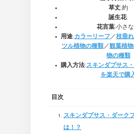
草丈
:約
誕生花
:
花言葉
:小さ
用途
:
カラーリーフ
／
枝垂
ツル植物の種類
／
観葉植物
物の種類
購入方法
:
スキンダプサス
を楽天で購
目次
スキンダプサス・ダーク
は！？