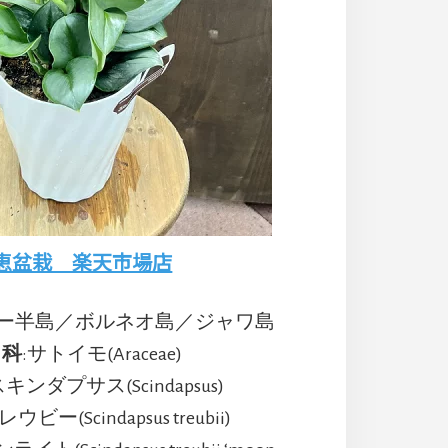
恵盆栽 楽天市場店
レー半島／ボルネオ島／ジャワ島
科
:サトイモ(Araceae)
スキンダプサス(Scindapsus)
レウビー(Scindapsus treubii)