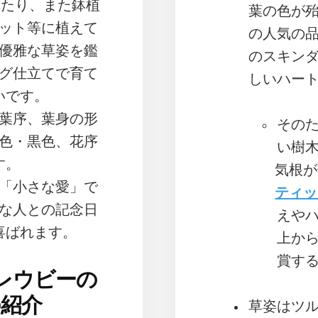
れたり、また鉢植
葉の色が
ット等に植えて
の人気の
優雅な草姿を鑑
のスキン
グ仕立てで育て
しいハー
いです。
葉序、葉身の形
その
色・黒色、花序
い樹
す。
気根が
「小さな愛」で
ティッ
な人との記念日
えや
喜ばれます。
上か
賞す
レウビーの
の紹介
草姿はツ