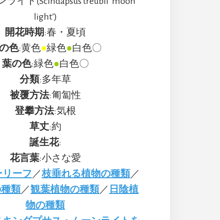
イト(Scindapsus treubii ‘moon
light’)
開花時期
:春・夏頃
の色
:黄色
●
緑色
●
白色〇
葉の色
:緑色
●
白色〇
分類
:多年草
被覆方法
:匍匐性
登攀方法
:気根
草丈
:約
誕生花
:
花言葉
:小さな愛
ーリーフ
／
枝垂れる植物の種類
／
の種類
／
観葉植物の種類
／
日陰植
物の種類