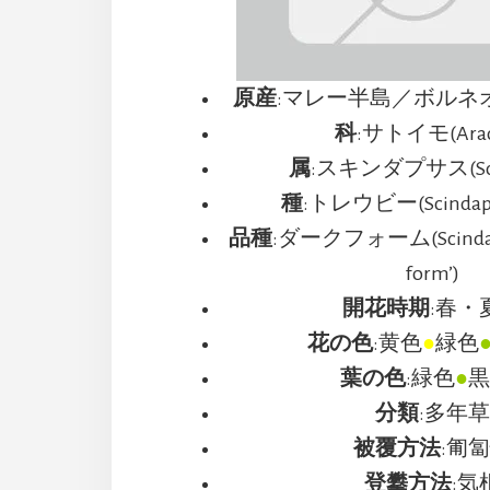
原産
:マレー半島／ボルネ
科
:サトイモ(Arac
属
:スキンダプサス(Scin
種
:トレウビー(Scindapsus
品種
:ダークフォーム(Scindapsus
form’)
開花時期
:春・
花の色
:黄色
●
緑色
葉の色
:緑色
●
黒
分類
:多年
被覆方法
:匍
登攀方法
:気