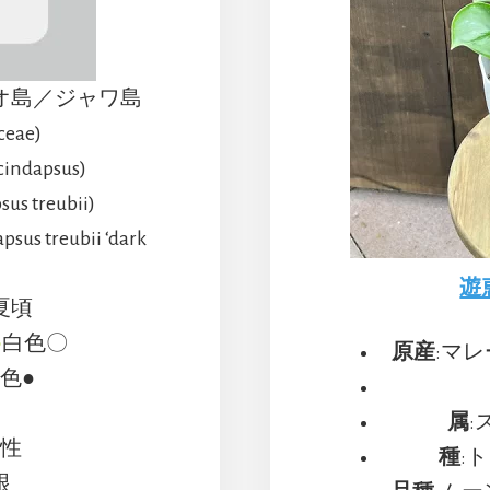
オ島／ジャワ島
eae)
dapsus)
 treubii)
 treubii ‘dark
遊
夏頃
●
白色〇
原産
:マ
色●
草
属
:
匐性
種
:ト
根