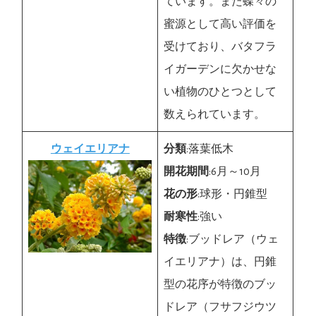
ています。また蝶々の
蜜源として高い評価を
受けており、バタフラ
イガーデンに欠かせな
い植物のひとつとして
数えられています。
ウェイエリアナ
分類
:落葉低木
開花期間
:6月～10月
花の形
:球形・円錐型
耐寒性
:強い
特徴
:ブッドレア（ウェ
イエリアナ）は、円錐
型の花序が特徴のブッ
ドレア（フサフジウツ