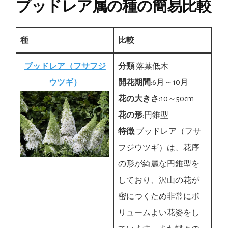
ブッドレア属の種の簡易比較
種
比較
ブッドレア（フサフジ
分類
:落葉低木
ウツギ）
開花期間
:6月～10月
花の大きさ
:10～50cm
花の形
:円錐型
特徴
:ブッドレア（フサ
フジウツギ）は、花序
の形が綺麗な円錐型を
しており、沢山の花が
密につくため非常にボ
リュームよい花姿をし