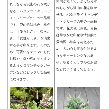
節間が短くて、よく枝分か
れしながら沢山の花を咲か
れしながら沢山の花を咲か
せる、バタフライ キャンデ
せる、バタフライ キャンデ
ィ・シリーズの中の一品種
ィ・シリーズの中の一品種
です。花の色は桃色、桃色
です。花の色は赤色、赤色
は「可愛らしさ」「柔らか
は華やかな印象や情熱的で
さ」「女性らしさ」を演出
愛情深い印象を与えるた
する事が出来ます。そのた
め、人の心を惹き付けるよ
め、可愛いをテーマにした
うなチャーミングなお庭
お庭や、愛や恋心をくすぐ
や、明るくカラフルなお庭
るようなロマンチックガー
などによく合うでしょう。
デンなどにピッタリな品種
になります。