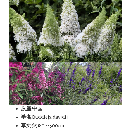
原産
:中国
学名
:Buddleja davidii
草丈
:約180～500cm