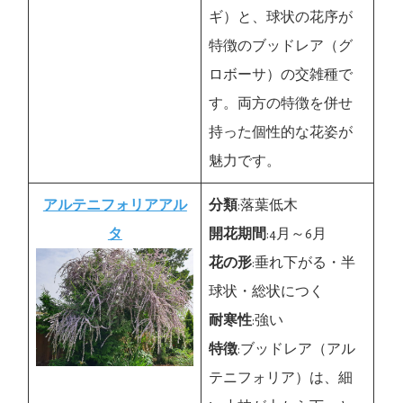
ギ）と、球状の花序が
特徴のブッドレア（グ
ロボーサ）の交雑種で
す。両方の特徴を併せ
持った個性的な花姿が
魅力です。
アルテニフォリアアル
分類
:落葉低木
タ
開花期間
:4月～6月
花の形
:垂れ下がる・半
球状・総状につく
耐寒性
:強い
特徴
:ブッドレア（アル
テニフォリア）は、細