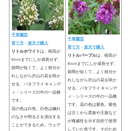
千草園芸
千草園芸
育て方
・
楽天で購入
育て方
・
楽天で購入
リトルホワイト
は、樹高が
リトルパープル
は、樹高が
80cmまでにしか成長せず、
80cmまでにしか成長せず、
節間が短くて、よく枝分か
節間が短くて、よく枝分か
れしながら沢山の花を咲か
れしながら沢山の花を咲か
せる、バタフライ キャンデ
せる、バタフライ キャンデ
ィ・シリーズの中の一品種
ィ・シリーズの中の一品種
です。
です。花の色は紫色、紫色
花の色は白色、白色は穢れ
は古くから貴族や王族など
のなさや明るさを演出する
が権威性を示す目的で使用
ことができるため、ウェデ
していた色です、そのため