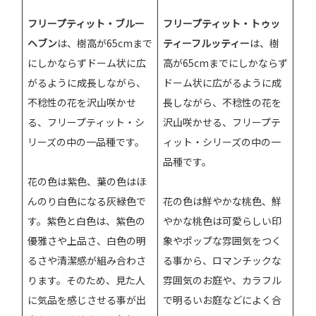
フリープティット・ブルー
フリープティット・トゥッ
ヘブン
は、樹高が65cmまで
ティーフルッティー
は、樹
にしかならずドーム状に広
高が65cmまでにしかならず
がるように成長しながら、
ドーム状に広がるように成
不稔性の花を沢山咲かせ
長しながら、不稔性の花を
る、フリープティット・シ
沢山咲かせる、フリープテ
リーズの中の一品種です。
ィット・シリーズの中の一
品種です。
花の色は紫色、葉の色はほ
んのり白色になる灰緑色で
花の色は鮮やかな桃色、鮮
す。紫色と白色は、紫色の
やかな桃色は可愛らしい印
優雅さや上品さ、白色の明
象やポップな雰囲気をつく
るさや清潔感が組み合わさ
る事から、ロマンチックな
ります。そのため、見た人
雰囲気のお庭や、カラフル
に気品を感じさせる事が出
で明るいお庭などによく合