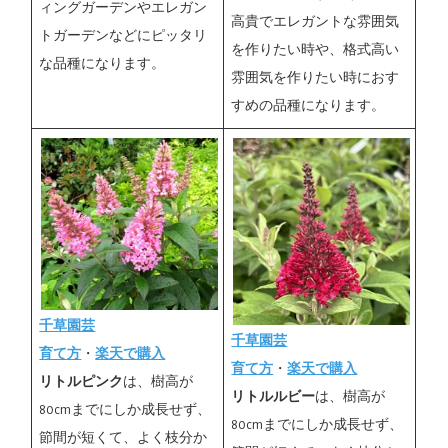
ィングガーデンやエレガン
高貴でエレガントな雰囲気
トガーデンなどにピッタリ
を作りたい時や、格式高い
な品種になります。
雰囲気を作りたい時におす
すめの品種になります。
千草園芸
千草園芸
育て方
・
楽天で購入
育て方
・
楽天で購入
リトルピンク
は、樹高が
リトルルビー
は、樹高が
80cmまでにしか成長せず、
80cmまでにしか成長せず、
節間が短くて、よく枝分か