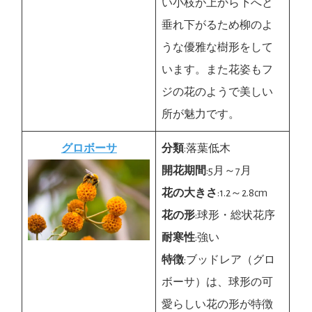
い小枝が上から下へと
垂れ下がるため柳のよ
うな優雅な樹形をして
います。また花姿もフ
ジの花のようで美しい
所が魅力です。
グロボーサ
分類
:落葉低木
開花期間
:5月～7月
花の大きさ
:1.2～2.8cm
花の形
:球形・総状花序
耐寒性
:強い
特徴
:ブッドレア（グロ
ボーサ）は、球形の可
愛らしい花の形が特徴