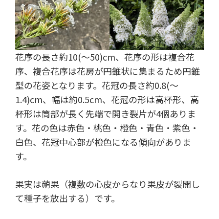
花序の長さ約10(～50)cm、花序の形は複合花
序、複合花序は花房が円錐状に集まるため円錐
型の花姿となります。花冠の長さ約0.8(～
1.4)cm、幅は約0.5cm、花冠の形は高杯形、高
杯形は筒部が長く先端で開き裂片が4個ありま
す。花の色は赤色・桃色・橙色・青色・紫色・
白色、花冠中心部が橙色になる傾向がありま
す。
果実は蒴果（複数の心皮からなり果皮が裂開し
て種子を放出する）です。