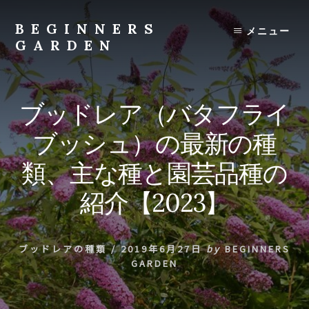
Skip
to
BEGINNERS
メニュー
content
GARDEN
植
物
の
ブッドレア（バタフライ
種
類
ブッシュ）の最新の種
や
育
類、主な種と園芸品種の
て
方
紹介【2023】
の
紹
介
ブッドレアの種類
/
2019年6月27日
by
BEGINNERS
を
GARDEN
行
い