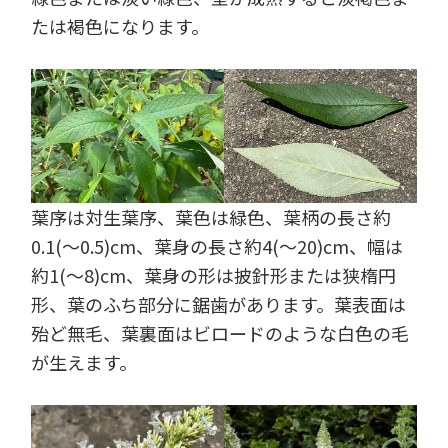
たは褐色になります。
葉序は対生葉序、葉色は緑色、葉柄の長さ約
0.1(～0.5)cm、葉身の長さ約4(～20)cm、幅は
約1(～8)cm、葉身の形は披針形または狭楕円
形、葉のふち部分に鋸歯があります。葉表面は
殆ど無毛、葉裏面はビロードのような白色の毛
が生えます。