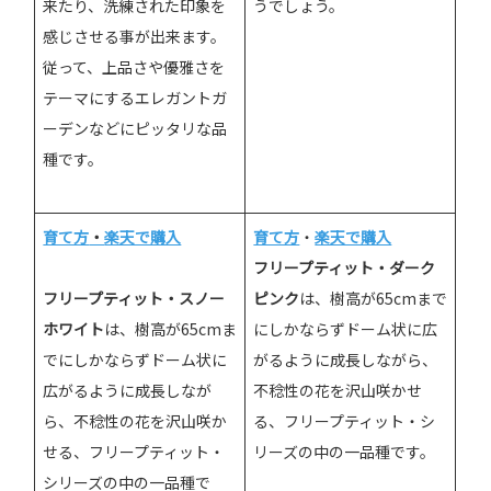
来たり、洗練された印象を
うでしょう。
感じさせる事が出来ます。
従って、上品さや優雅さを
テーマにするエレガントガ
ーデンなどにピッタリな品
種です。
育て方
・
楽天で購入
育て方
・
楽天で購入
フリープティット・ダーク
フリープティット・スノー
ピンク
は、樹高が65cmまで
ホワイト
は、樹高が65cmま
にしかならずドーム状に広
でにしかならずドーム状に
がるように成長しながら、
広がるように成長しなが
不稔性の花を沢山咲かせ
ら、不稔性の花を沢山咲か
る、フリープティット・シ
せる、フリープティット・
リーズの中の一品種です。
シリーズの中の一品種で