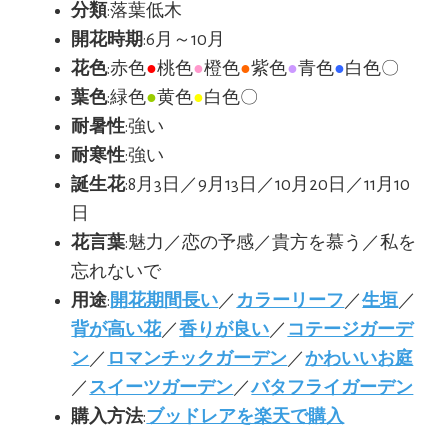
分類
:落葉低木
開花時期
:6月～10月
花色
:赤色
●
桃色
●
橙色
●
紫色
●
青色
●
白色〇
葉色
:緑色
●
黄色
●
白色〇
耐暑性
:強い
耐寒性
:強い
誕生花
:8月3日／9月13日／10月20日／11月10
日
花言葉
:魅力／恋の予感／貴方を慕う／私を
忘れないで
用途
:
開花期間長い
／
カラーリーフ
／
生垣
／
背が高い花
／
香りが良い
／
コテージガーデ
ン
／
ロマンチックガーデン
／
かわいいお庭
／
スイーツガーデン
／
バタフライガーデン
購入方法
:
ブッドレアを楽天で購入