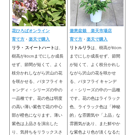
花ひろばオンライン
遊恵盆栽 楽天市場店
育て方
・
楽天で購入
育て方
・
楽天で購入
リラ・ スイートハート
は、
リトルリラ
は、樹高が80cm
樹高が80cmまでにしか成長
までにしか成長せず、節間
せず、節間が短くて、よく
が短くて、よく枝分かれし
枝分かれしながら沢山の花
ながら沢山の花を咲かせ
を咲かせる、バタフライ キ
る、バタフライ キャンデ
ャンディ・シリーズの中の
ィ・シリーズの中の一品種
一品種です。花の色は明度
です。花の色はライラック
の高い薄い紫色で花の中心
色、ライラック色は「神秘
部が橙色になります。薄い
的」な雰囲気や「上品」な
紫色は上品さを演出した
雰囲気があり、また鮮やか
り、気持ちをリラックスさ
な紫色より色が淡くなるた