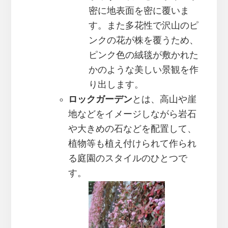
密に地表面を密に覆いま
す。また多花性で沢山のピ
ンクの花が株を覆うため、
ピンク色の絨毯が敷かれた
かのような美しい景観を作
り出します。
ロックガーデン
とは、高山や崖
地などをイメージしながら岩石
や大きめの石などを配置して、
植物等も植え付けられて作られ
る庭園のスタイルのひとつで
す。