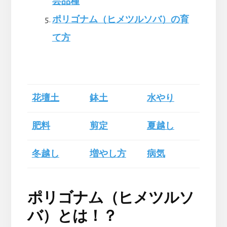
芸品種
ポリゴナム（ヒメツルソバ）の育
て方
花壇土
鉢土
水やり
肥料
剪定
夏越し
冬越し
増やし方
病気
ポリゴナム（ヒメツルソ
バ）とは！？