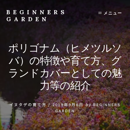
Skip
to
BEGINNERS
メニュー
content
GARDEN
植
物
の
ポリゴナム（ヒメツルソ
種
類
バ）の特徴や育て方、グ
や
育
ランドカバーとしての魅
て
方
力等の紹介
の
紹
介
イヌタデの育て方
/
2019年9月6日
by
BEGINNERS
を
GARDEN
行
い