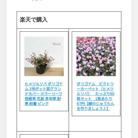
楽天で購入
ヒメツルソバ ポリゴナ
ポリゴナム ビクトリ
ム 3号ポット苗グラン
ーカーペット（ヒメツ
ドカバー カラーリーフ
ルソバ） たっぷり60
宿根草 花苗 多年草 耐
株セット 1株あたり
寒 耐暑 ピンク
67円【緑のじゅうたん
を作りましょう♪】