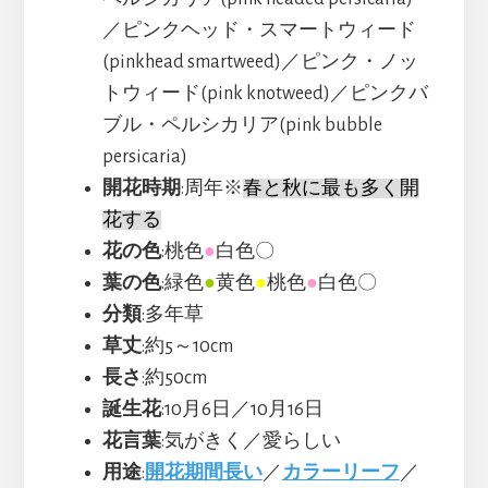
／ピンクヘッド・スマートウィード
(pinkhead smartweed)／ピンク・ノッ
トウィード(pink knotweed)／ピンクバ
ブル・ペルシカリア(pink bubble
persicaria)
開花時期
:周年※
春と秋に最も多く開
花する
花の色
:桃色
●
白色〇
葉の色
:緑色
●
黄色
●
桃色
●
白色〇
分類
:多年草
草丈
:約5～10cm
長さ
:約50cm
誕生花
:10月6日／10月16日
花言葉
:気がきく／愛らしい
用途
:
開花期間長い
／
カラーリーフ
／