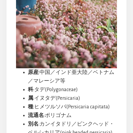
原産
:中国／インド亜大陸／ベトナム
／マレーシア等
科
:タデ(Polygonaceae)
属
:イヌタデ(Persicaria)
種
:ヒメツルソバ(Persicaria capitata)
流通名
:ポリゴナム
別名
:カンイタドリ／ピンクヘッド・
ペルシカリア(pink headed persicaria)