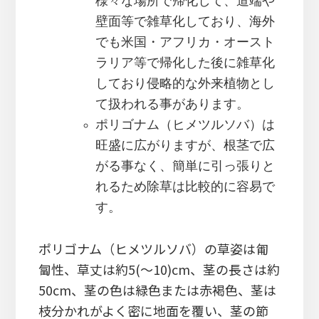
様々な場所で帰化して、道端や
壁面等で雑草化しており、海外
でも米国・アフリカ・オースト
ラリア等で帰化した後に雑草化
しており侵略的な外来植物とし
て扱われる事があります。
ポリゴナム（ヒメツルソバ）は
旺盛に広がりますが、根茎で広
がる事なく、簡単に引っ張りと
れるため除草は比較的に容易で
す。
ポリゴナム（ヒメツルソバ）の草姿は匍
匐性、草丈は約5(～10)cm、茎の長さは約
50cm、茎の色は緑色または赤褐色、茎は
枝分かれがよく密に地面を覆い、茎の節