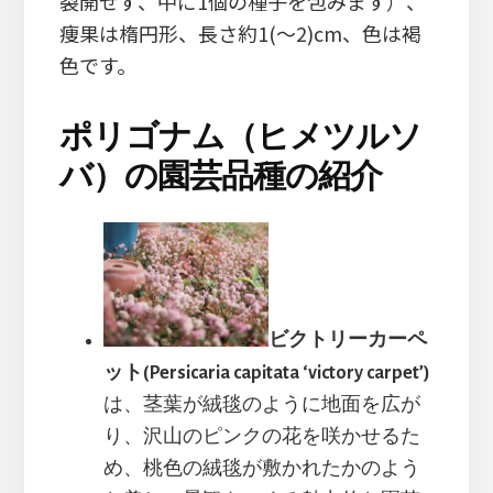
裂開せず、中に1個の種子を包みます）、
痩果は楕円形、長さ約1(～2)cm、色は褐
色です。
ポリゴナム（ヒメツルソ
バ）の園芸品種の紹介
ビクトリーカーペ
ット(Persicaria capitata ‘victory carpet’)
は、茎葉が絨毯のように地面を広が
り、沢山のピンクの花を咲かせるた
め、桃色の絨毯が敷かれたかのよう