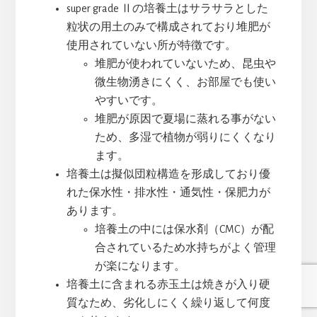
super grade Ⅱの培養土はサラサラとした
粒状の用土のみで構成されており堆肥が
使用されていない所が特徴です。
堆肥が使われていないため、昆虫や
微生物湧きにくく、お部屋でも使い
やすいです。
堆肥が原因で夏場に蒸れる事がない
ため、多湿で植物が弱りにくくなり
ます。
培養土は擬似団粒構造を形成しており優
れた保水性・排水性・通気性・保肥力が
あります。
培養土の中には保水剤（CMC）が配
合されているため水持ちがよく管理
が楽になります。
培養土に含まれる赤玉土は焼きが入り硬
質なため、劣化しにくく繰り返して何度