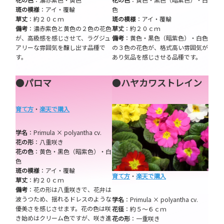
斑の模様
：アイ・覆輪
色
草丈
：約２０ｃｍ
斑の模様
：アイ・覆輪
備考
：濃赤紫色と黄色の２色の花色
草丈
：約２０ｃｍ
が、高級感を感じさせて、ラグジュ
備考
：黄色・黒色（暗紫色）・白色
アリーな雰囲気を醸し出す品種で
の３色の花色が、格式高い雰囲気が
す。
あり気品を感じさせる品種です。
●
パロマ
●
ハヤカワストレイン
育て方
・
楽天で購入
学名
：Primula × polyantha cv.
花の形
：八重咲き
花の色
：黄色・黒色（暗紫色）・白
色
斑の模様
：アイ・覆輪
育て方
・
楽天で購入
草丈
：約２０ｃｍ
備考
：花の形は八重咲きで、花弁は
波うつため、揺れるドレスのような
学名
：Primula × polyantha cv.
優美さを感じさせます。花の色は咲
花径
：約５～６ｃｍ
き始めはクリーム色ですが、咲き進
花の形
：一重咲き