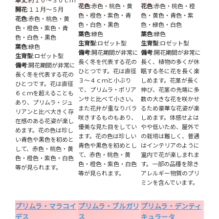
花色
:赤色・桃色・黄
花色
:赤色・桃色・橙
開花
:１１月～５月
色・橙色・紫色・青
色・黄色・青色・紫
花色
:赤色・桃色・黄
色・白色・黒色
色・緑色・白色
色・橙色・紫色・青
葉色
:緑色
葉色
:緑色
色・白色・黒色
生育型
:ロゼット型
生育型
:ロゼット型
葉色
:緑色
備考
:開花期間が非常に
備考
:開花期間が非常に
生育型
:ロゼット型
長く冬を代表する花の
長く、植物の多くが休
備考
:開花期間が非常に
ひとつです。花は直径
眠する冬に花を長く楽
長く冬を代表する花の
３～４ｃｍと小ぶり
しめます。花茎が長く
ひとつです。花は直径
で、プリムラ・ポリア
伸び、花茎の先端に多
６ｃｍを超えることも
ンサと比べて小さい。
数の大きな花を咲かせ
あり、プリムラ・ジュ
また花弁が重なりバラ
るため豪華な花姿が楽
リアンと比べ大きく存
咲きするものもあり、
しめます。体感せよは
在感のある花姿が楽し
優美な見た目をしてい
やや低いため、屋外で
めます。花の色は珍し
ます。花の色は珍しい
の栽培は難しく、普通
い青色や黒色を初めと
青色や黒色を初めとし
はインテリアのように
して、赤色・桃色・黄
て、赤色・桃色・黄
室内で花が楽しまれま
色・橙色・紫色・白色
色・橙色・紫色・白色
す。一部の品種を除き
等が見られます。
等が見られます。
アレルギー物質のプリ
ミンを含んでいます。
プリムラ・マラコイ
プリムラ・ブルガリ
プリムラ・デンティ
デス
ス
キュラータ