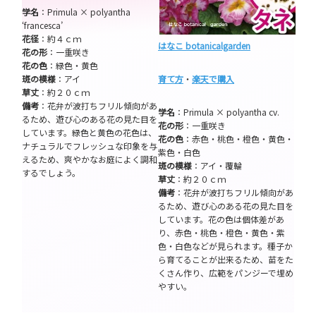
学名
：Primula × polyantha
‘francesca’
花径
：約４ｃｍ
はなこ botanicalgarden
花の形
：一重咲き
花の色
：緑色・黄色
斑の模様
：アイ
育て方
・
楽天で購入
草丈
：約２０ｃｍ
備考
：花弁が波打ちフリル傾向があ
学名
：Primula × polyantha cv.
るため、遊び心のある花の見た目を
花の形
：一重咲き
しています。緑色と黄色の花色は、
花の色
：赤色・桃色・橙色・黄色・
ナチュラルでフレッシュな印象を与
紫色・白色
えるため、爽やかなお庭によく調和
斑の模様
：アイ・覆輪
するでしょう。
草丈
：約２０ｃｍ
備考
：花弁が波打ちフリル傾向があ
るため、遊び心のある花の見た目を
しています。花の色は個体差があ
り、赤色・桃色・橙色・黄色・紫
色・白色などが見られます。種子か
ら育てることが出来るため、苗をた
くさん作り、広範をパンジーで埋め
やすい。