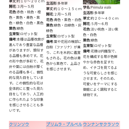
草丈
:約１０～２０ｃｍ
生活形
:多年草
開花
:３月～５月
学名
:Primula vialii
草丈
:約１０～１５ｃｍ
花色
:赤色・桃色・橙
生活形
:多年草
開花
:２月～５月
色・黄色・青色・紫
草丈
:約２０～４０ｃｍ
花色
:青色・紫色・白色
色・緑色・白色・黒色
開花
:５月～６月
葉色
:緑色・白緑色・灰
葉色
:緑色
花色
:淡い桃色・淡い紫
緑色
生育型
:ロゼット型
色・白色
生育型
:ロゼット型
備考
:本種は品種改良が
葉色
:緑色
備考
:葉や花冠の喉部に
進んでおり豊富な品種
生育型
:ロゼット型
白粉（ファリナ）が乗
がありますが、類似す
備考
:花穂は円錐型で、
り、これを木的に鑑賞
る品種も多めです。花
花を構成する萼が色鮮
もされる。花の色は青
の形や色が多彩で、花
やかな赤色を呈すた
色から紫色で、上品さ
弁や葉には白粉が厚く
め、イチゴを見てるよ
を感じさせます。
のる品種も多く、個性
うな可愛らしさを感じ
的な見た目をしていま
させます。そのため、
す。この個性的な花は
可愛いをテーマにする
全体的にと整った見た
御庭によく調和すると
目をしており、人工的
植物です。
に作られたような印象
を感じさせることも多
いです。
クリンソウ
プリムラ・プルベル
ウンナンサクラソウ