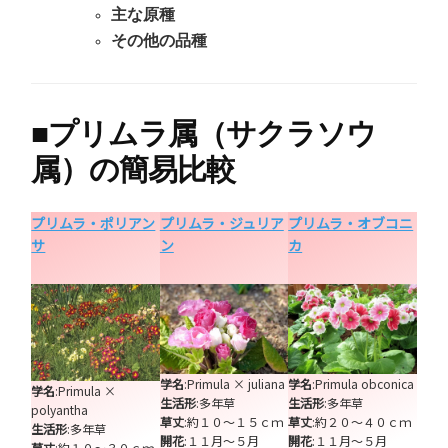
主な原種
その他の品種
■
プリムラ属（サクラソウ
属）の簡易比較
プリムラ・ポリアン
プリムラ・ジュリア
プリムラ・オブコニ
サ
ン
カ
学名
:Primula × juliana
学名
:Primula obconica
学名
:Primula ×
生活形
:多年草
生活形
:多年草
polyantha
草丈
:約１０～１５ｃｍ
草丈
:約２０～４０ｃｍ
生活形
:多年草
開花
:１１月～５月
開花
:１１月～５月
草丈
:約１０～３０ｃｍ