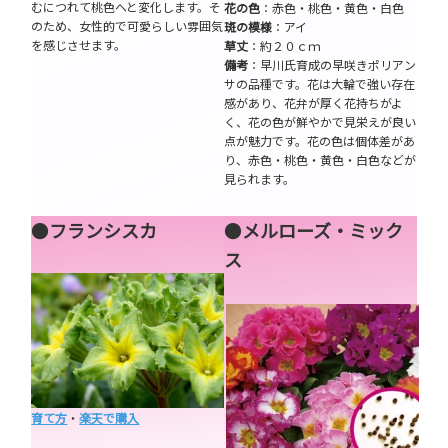
むにつれて桃色へと変化します。そ
花の色
：赤色・桃色・黄色・白色
のため、女性的で可愛らしい雰囲気
斑の模様
：アイ
を感じさせます。
草丈
：約２０ｃｍ
備考
：早川氏育成の早咲きポリアン
サの品種です。花は大輪で強い存在
感があり、花弁が厚く花持ちがよ
く、花の色が鮮やかで見栄えが良い
点が魅力です。花の色は個体差があ
り、赤色・桃色・黄色・白色などが
見られます。
●
フランシスカ
●
メルローズ・ミック
ス
育て方
・
楽天で購入