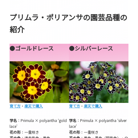
プリムラ・ポリアンサの園芸品種の
紹介
●
ゴールドレース
●
シルバーレース
育て方
・
楽天で購入
育て方
・
楽天で購入
学名
：Primula × polyantha ‘gold
学名
：Primula × polyantha ‘silver
lace’
lace’
花の形
：一重咲き
花の形
：一重咲き
花の色
：濃赤紫色・黄色
花の色
：黄色・黒色（暗紫色）・白