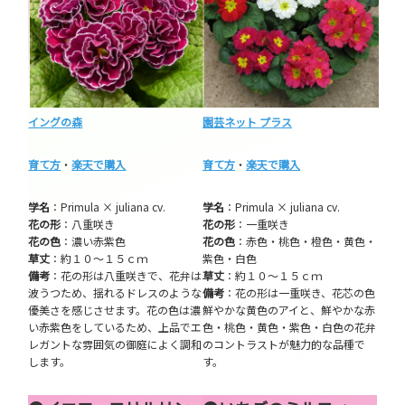
イングの森
園芸ネット プラス
育て方
・
楽天で購入
育て方
・
楽天で購入
学名
：Primula × juliana cv.
学名
：Primula × juliana cv.
花の形
：八重咲き
花の形
：一重咲き
花の色
：濃い赤紫色
花の色
：赤色・桃色・橙色・黄色・
草丈
：約１０～１５ｃｍ
紫色・白色
備考
：花の形は八重咲きで、花弁は
草丈
：約１０～１５ｃｍ
波うつため、揺れるドレスのような
備考
：花の形は一重咲き、花芯の色
優美さを感じさせます。花の色は濃
鮮やかな黄色のアイと、鮮やかな赤
い赤紫色をしているため、上品でエ
色・桃色・黄色・紫色・白色の花弁
レガントな雰囲気の御庭によく調和
のコントラストが魅力的な品種で
します。
す。