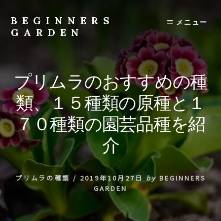
Skip
to
BEGINNERS
メニュー
content
GARDEN
植
物
の
プリムラのおすすめの種
種
類
類、１５種類の原種と１
や
育
７０種類の園芸品種を紹
て
方
介
の
紹
介
プリムラの種類
/
2019年10月27日
by
BEGINNERS
を
GARDEN
行
い