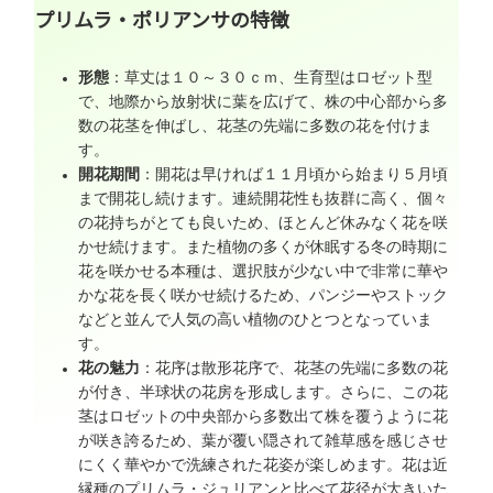
プリムラ・ポリアンサの特徴
形態
：草丈は１０～３０ｃｍ、生育型はロゼット型
で、地際から放射状に葉を広げて、株の中心部から多
数の花茎を伸ばし、花茎の先端に多数の花を付けま
す。
開花期間
：開花は早ければ１１月頃から始まり５月頃
まで開花し続けます。連続開花性も抜群に高く、個々
の花持ちがとても良いため、ほとんど休みなく花を咲
かせ続けます。また植物の多くが休眠する冬の時期に
花を咲かせる本種は、選択肢が少ない中で非常に華や
かな花を長く咲かせ続けるため、パンジーやストック
などと並んで人気の高い植物のひとつとなっていま
す。
花の魅力
：花序は散形花序で、花茎の先端に多数の花
が付き、半球状の花房を形成します。さらに、この花
茎はロゼットの中央部から多数出て株を覆うように花
が咲き誇るため、葉が覆い隠されて雑草感を感じさせ
にくく華やかで洗練された花姿が楽しめます。花は近
縁種のプリムラ・ジュリアンと比べて花径が大きいた