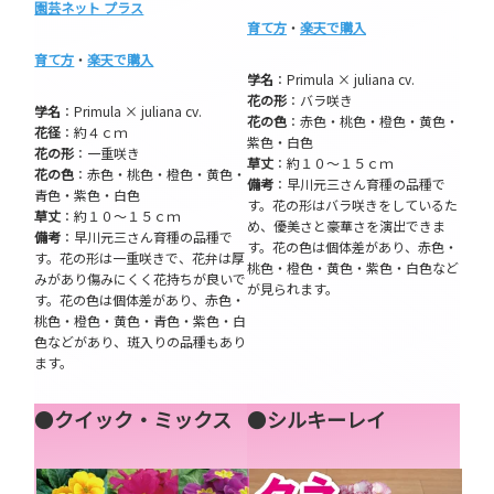
園芸ネット プラス
育て方
・
楽天で購入
育て方
・
楽天で購入
学名
：Primula × juliana cv.
花の形
：バラ咲き
学名
：Primula × juliana cv.
花の色
：赤色・桃色・橙色・黄色・
花径
：約４ｃｍ
紫色・白色
花の形
：一重咲き
草丈
：約１０～１５ｃｍ
花の色
：赤色・桃色・橙色・黄色・
備考
：早川元三さん育種の品種で
青色・紫色・白色
す。花の形はバラ咲きをしているた
草丈
：約１０～１５ｃｍ
め、優美さと豪華さを演出できま
備考
：早川元三さん育種の品種で
す。花の色は個体差があり、赤色・
す。花の形は一重咲きで、花弁は厚
桃色・橙色・黄色・紫色・白色など
みがあり傷みにくく花持ちが良いで
が見られます。
す。花の色は個体差があり、赤色・
桃色・橙色・黄色・青色・紫色・白
色などがあり、斑入りの品種もあり
ます。
●
クイック・ミックス
●
シルキーレイ