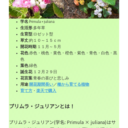
学名
:Primula × juliana
生活形
:多年草
生育型
:ロゼット型
草丈
:約１０～１５ｃｍ
開花時期
:１１月～５月
花色
:赤色・桃色・黄色・橙色・紫色・青色・白色・黒
色
葉色
:緑色
誕生花
:１２月２９日
花言葉
:青春の喜びと悲しみ
用途
:
開花期間長い
／
種から育てる植物
育て方
・
楽天で購入
プリムラ・ジュリアンとは！
プリムラ・ジュリアン(学名: Primula × juliana)はサ