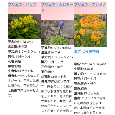
プリムラ・ベリス
プリムラ・カピター
プリムラ・ブレヤナ
タ
学名
:Primula veris
生活形
:多年草
学名
:Primula capitata
おぎはら植物園
草丈
:約１０～３０ｃｍ
生活形
:多年草
開花
:３月～５月
草丈
:約１０～４５ｃｍ
花色
:黄色
開花
:５月～７月
学名
:Primula bulleyana
葉色
:緑色
花色
:青色・紫色
生活形
:多年草
生育型
:ロゼット型
葉色
:緑色
草丈
:約５０～７０ｃｍ
備考
:株元から多数の花
生育型
:ロゼット型
開花
:５月～６月
茎が伸び、花茎の先端
備考
:花序は頭状花序
花色
:黄色・橙色
に黄色の小花を密生さ
で、円盤のように花が
葉色
:緑色
せ散形花序に咲かせま
広がる個性的な見た目
生育型
:ロゼット型
す。
をしており、萼は白粉
備考
:クリンソウと同様
が乗るため、紫色・青
に花は段咲きします
色の花弁とのコントラ
が、本種は花の色が橙
ストが楽しめる植物で
色から黄色を呈しま