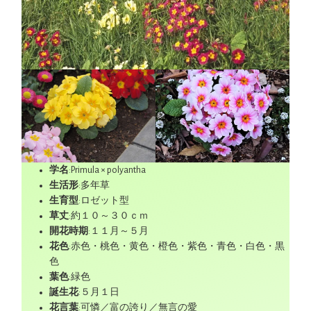
学名
:Primula × polyantha
生活形
:多年草
生育型
:ロゼット型
草丈
:約１０～３０ｃｍ
開花時期
:１１月～５月
花色
:赤色・桃色・黄色・橙色・紫色・青色・白色・黒
色
葉色
:緑色
誕生花
:５月１日
花言葉
:可憐／富の誇り／無言の愛