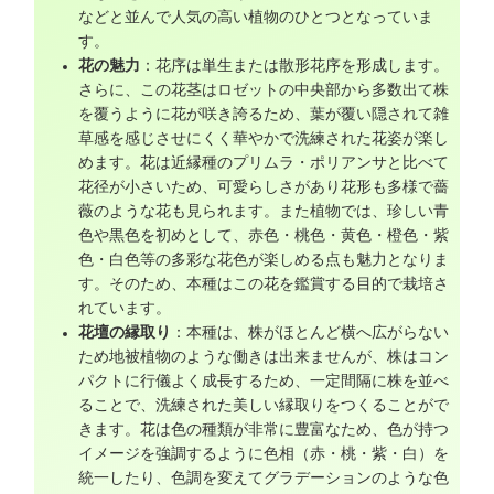
などと並んで人気の高い植物のひとつとなっていま
す。
花の魅力
：花序は単生または散形花序を形成します。
さらに、この花茎はロゼットの中央部から多数出て株
を覆うように花が咲き誇るため、葉が覆い隠されて雑
草感を感じさせにくく華やかで洗練された花姿が楽し
めます。花は近縁種のプリムラ・ポリアンサと比べて
花径が小さいため、可愛らしさがあり花形も多様で薔
薇のような花も見られます。また植物では、珍しい青
色や黒色を初めとして、赤色・桃色・黄色・橙色・紫
色・白色等の多彩な花色が楽しめる点も魅力となりま
す。そのため、本種はこの花を鑑賞する目的で栽培さ
れています。
花壇の縁取り
：本種は、株がほとんど横へ広がらない
ため地被植物のような働きは出来ませんが、株はコン
パクトに行儀よく成長するため、一定間隔に株を並べ
ることで、洗練された美しい縁取りをつくることがで
きます。花は色の種類が非常に豊富なため、色が持つ
イメージを強調するように色相（赤・桃・紫・白）を
統一したり、色調を変えてグラデーションのような色