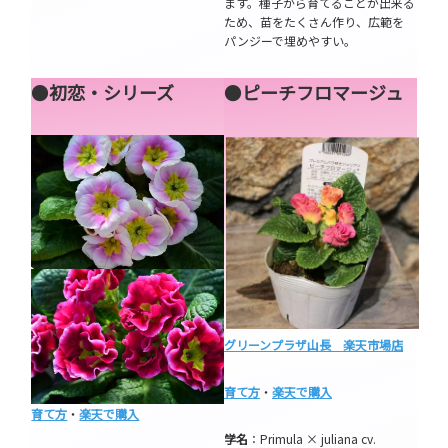
ます。種子から育てることが出来る
ため、苗をたくさん作り、広範を
パンジーで埋めやすい。
●
初恋・シリーズ
●
ピーチフロマージュ
グリーンプラザ山長 楽天市場店
育て方
・
楽天で購入
育て方
・
楽天で購入
学名
：Primula × juliana cv.