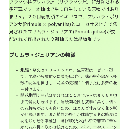
クラソウ科プリムラ属（サクラソウ属）に分類される
多年草です。本種は野生に自生している原種ではあり
ません。２０世紀初頭のイギリスで、プリムラ・ポリ
アンサ(Primula × polyantha)とコーカサス地方で発
見されたプリムラ・ジュリアエ(Primula juliae)が交
配されて作出された交雑種または品種群です。
プリムラ・ジュリアンの特徴
形態
：草丈は１０～１５ｃｍ、生育型はロゼット型
で、地際から放射状に葉を広げて、株の中心部から多
数の花茎を伸ばし、花茎の先端に１個または多数の花
を付けます。
開花期間
：開花は早ければ１１月頃から始まり５月頃
まで開花し続けます。連続開花性も抜群に高く、個々
の花持ちがとても良いため、ほとんど休みなく花を咲
かせ続けます。また植物の多くが休眠する冬の時期に
花を咲かせる本種は、選択肢が少ない中で非常に華や
かな花を長く咲かせ続けるため、パンジーやストック