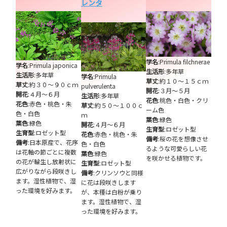
レンタ
学名
:Primula filchnerae
学名
:Primula japonica
生活形
:多年草
生活形
:多年草
学名
:Primula
草丈
:約１０～１５ｃｍ
草丈
:約３０～９０ｃｍ
pulverulenta
開花
:３月～５月
開花
:４月～６月
生活形
:多年草
花色
:桃色・白色・クリ
花色
:赤色・桃色・朱
草丈
:約５０～１００ｃ
ーム色
色・白色
ｍ
葉色
:緑色
葉色
:緑色
開花
:４月～６月
生育型
:ロゼット型
生育型
:ロゼット型
花色
:赤色・桃色・朱
備考
:桜の花を想像させ
備考
:日本原産で、花序
色・白色
るような可愛らしい花
は花軸の節ごとに複数
葉色
:緑色
を咲かせる植物です。
の花が輪生し放射状に
生育型
:ロゼット型
広がりながら段咲きし
備考
:クリンソウと同様
ます。湿性植物で、湿
に花は段咲きします
った環境を好みます。
が、本種は白粉が乗り
ます。湿性植物で、湿
った環境を好みます。