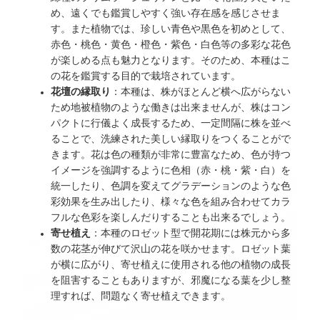
め、遠くでも鑑賞しやすく強い存在感を感じさせま
す。また植物では、珍しい青色や黒色を初めとして、
赤色・桃色・黄色・橙色・紫色・白色等の多彩な花色
が楽しめる点も魅力となります。そのため、本種はこ
の花を鑑賞する目的で栽培されています。
花壇の縁取り
：本種は、株がほとんど横へ広がらない
ため地被植物のような働きは出来ませんが、株はコン
パクトに行儀よく成長するため、一定間隔に株を並べ
ることで、洗練された美しい縁取りをつくることがで
きます。花は色の種類が非常に豊富なため、色が持つ
イメージを強調するように色相（赤・桃・紫・白）を
統一したり、色調を変えてグラデーションのような色
彩効果を生み出したり、様々な色を組み合わせてカラ
フルな色彩を楽しんだりすることも出来るでしょう。
寄せ植え
：本種のロゼット型で開花期には株元から多
数の花茎が伸びて沢山の花を咲かせます。ロゼット葉
が横に広がり、寄せ植えに使用される他の植物の成長
を阻害することもありますが、邪魔になる葉を少し整
理すれば、問題なく寄せ植えできます。