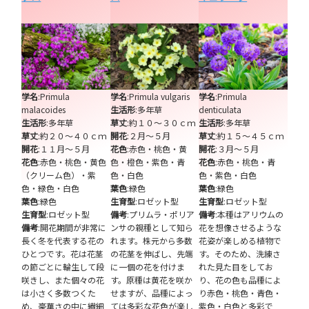
学名
:Primula
学名
:Primula vulgaris
学名
:Primula
malacoides
生活形
:多年草
denticulata
生活形
:多年草
草丈
:約１０～３０ｃｍ
生活形
:多年草
草丈
:約２０～４０ｃｍ
開花
:２月～５月
草丈
:約１５～４５ｃｍ
開花
:１１月～５月
花色
:赤色・桃色・黄
開花
:３月～５月
花色
:赤色・桃色・黄色
色・橙色・紫色・青
花色
:赤色・桃色・青
（クリーム色）・紫
色・白色
色・紫色・白色
色・緑色・白色
葉色
:緑色
葉色
:緑色
葉色
:緑色
生育型
:ロゼット型
生育型
:ロゼット型
生育型
:ロゼット型
備考
:プリムラ・ポリア
備考
:本種はアリウムの
備考
:開花期間が非常に
ンサの親種として知ら
花を想像させるような
長く冬を代表する花の
れます。株元から多数
花姿が楽しめる植物で
ひとつです。花は花茎
の花茎を伸ばし、先端
す。そのため、洗練さ
の節ごとに輪生して段
に一個の花を付けま
れた見た目をしてお
咲きし、また個々の花
す。原種は黄花を咲か
り、花の色も品種によ
は小さく多数つくた
せますが、品種によっ
り赤色・桃色・青色・
め、豪華さの中に繊細
ては多彩な花色が楽し
紫色・白色と多彩で