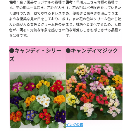
備考
：金子園芸オリジナルの品種で
備考
：早川元三さん育種の品種で
す。花の形は一重咲き、花弁が大き
す。花の形はバラ咲きをしているた
く波打つため、風でゆれるドレスの
め、優美さと豪華さを演出できま
ような優美な見た目をしており、ボ
す。また花の色はクリーム色から始
カシ斑が入る黄色とクリーム色の花
まり、桃色へと変化するため、女性
色が、明るく元気な印象を感じさせ
的な可愛らしさも感じさせる品種で
る品種です。
す。
●
キャンディ・シリー
●
キャンディマジック
ズ
イングの森