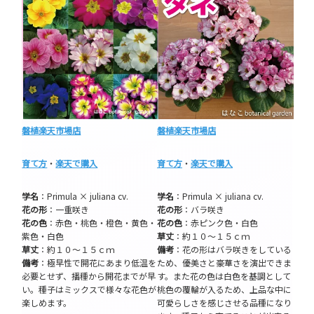
磐植楽天市場店
磐植楽天市場店
育て方
・
楽天で購入
育て方
・
楽天で購入
学名
：Primula × juliana cv.
学名
：Primula × juliana cv.
花の形
：一重咲き
花の形
：バラ咲き
花の色
：赤色・桃色・橙色・黄色・
花の色
：赤ピンク色・白色
紫色・白色
草丈
：約１０～１５ｃｍ
草丈
：約１０～１５ｃｍ
備考
：花の形はバラ咲きをしている
備考
：極早性で開花にあまり低温を
ため、優美さと豪華さを演出できま
必要とせず、播種から開花までが早
す。また花の色は白色を基調として
い。種子はミックスで様々な花色が
桃色の覆輪が入るため、上品な中に
楽しめます。
可愛らしさを感じさせる品種になり