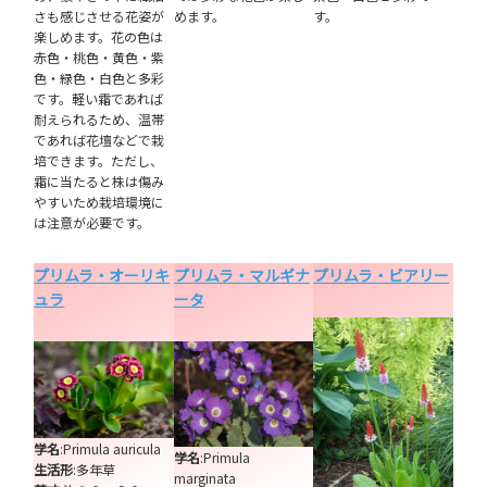
さも感じさせる花姿が
めます。
す。
楽しめます。花の色は
赤色・桃色・黄色・紫
色・緑色・白色と多彩
です。軽い霜であれば
耐えられるため、温帯
であれば花壇などで栽
培できます。ただし、
霜に当たると株は傷み
やすいため栽培環境に
は注意が必要です。
プリムラ・オーリキ
プリムラ・マルギナ
プリムラ・ビアリー
ュラ
ータ
学名
:Primula auricula
学名
:Primula
生活形
:多年草
marginata