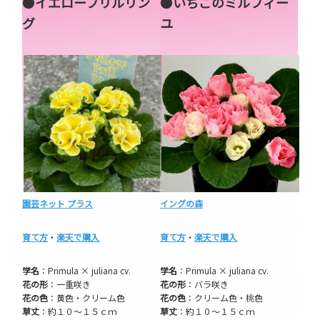
●
イエローフリルリン
●
いちごのミルフィー
グ
ユ
園芸ネット プラス
イングの森
育て方
・
楽天で購入
育て方
・
楽天で購入
学名
：Primula × juliana cv.
学名
：Primula × juliana cv.
花の形
：一重咲き
花の形
：バラ咲き
花の色
：黄色・クリーム色
花の色
：クリーム色・桃色
草丈
：約１０～１５ｃｍ
草丈
：約１０～１５ｃｍ