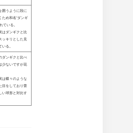
を囲うように段に
くため和名”ダンギ
ばれている。
状はダンギクと比
スッキリとした見
ている。
のダンギクと比べ
は少ないですが花
。
状は蝶々のような
た目をしており蕾
しい球形と対比す