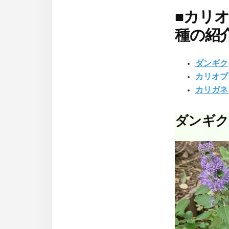
■
カリオ
種の紹
ダンギク
カリオプ
カリガネ
ダンギク