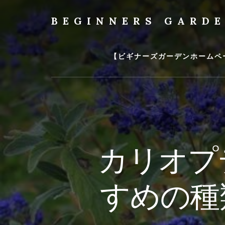
Skip
to
BEGINNERS GARD
content
植
物
の
【ビギナーズガーデンホームペ
種
類
や
育
て
方
の
カリオプ
紹
介
を
すめの種
行
い
ま