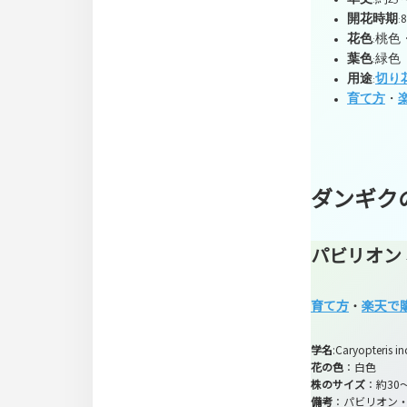
開花時期
:
花色
:桃
葉色
:緑色
用途
:
切り
育て方
・
ダンギク
パビリオン
育て方
・
楽天で
学名
:Caryopteris in
花の色
：白色
株のサイズ
：約30～
備考
：パビリオン