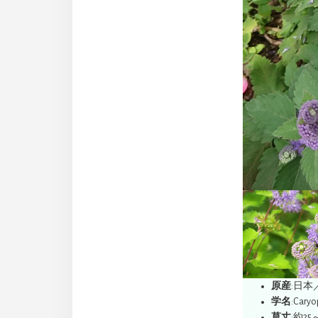
原産
:日
学名
:Caryo
草丈
:約25