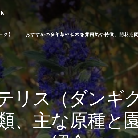
EN
ージ】
おすすめの多年草や低木を雰囲気や特徴、開花期間等
テリス（ダンギ
類、主な原種と