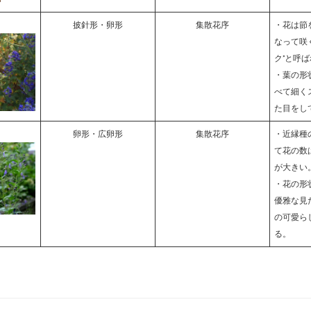
披針形・卵形
集散花序
・花は節
なって咲
ク”と呼
・葉の形
べて細く
た目をし
卵形・広卵形
集散花序
・近縁種
て花の数
が大きい
・花の形
優雅な見
の可愛ら
る。