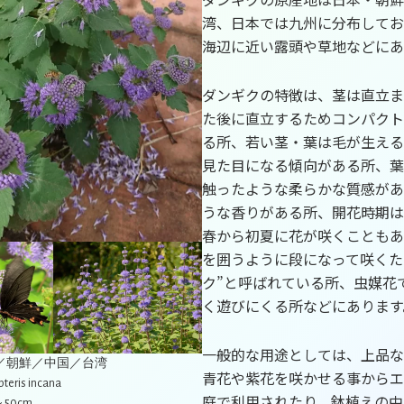
湾、日本では九州に分布してお
海辺に近い露頭や草地などにあ
ダンギクの特徴は、茎は直立ま
た後に直立するためコンパクト
る所、若い茎・葉は毛が生える
見た目になる傾向がある所、葉
触ったような柔らかな質感があ
うな香りがある所、開花時期は
春から初夏に花が咲くこともあ
を囲うように段になって咲くた
ク”と呼ばれている所、虫媒花
く遊びにくる所などにあります
一般的な用途としては、上品な
本／朝鮮／中国／台湾
青花や紫花を咲かせる事からエ
pteris incana
庭で利用されたり、鉢植えの中
～50cm