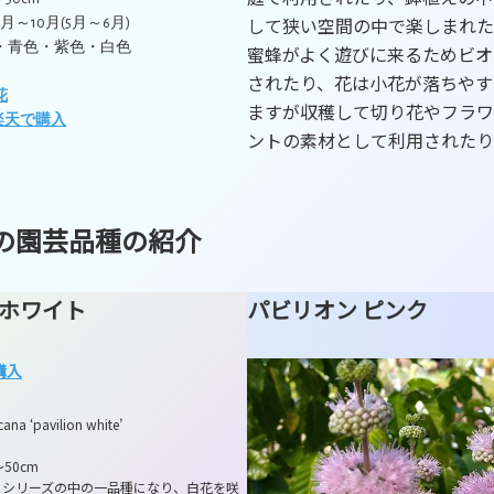
して狭い空間の中で楽しまれた
8月～10月(5月～6月)
色・青色・紫色・白色
蜜蜂がよく遊びに来るためビオ
されたり、花は小花が落ちやす
花
ますが収穫して切り花やフラワ
楽天で購入
ントの素材として利用されたり
の園芸品種の紹介
 ホワイト
パビリオン ピンク
購入
cana ‘pavilion white’
50cm
・シリーズの中の一品種になり、白花を咲