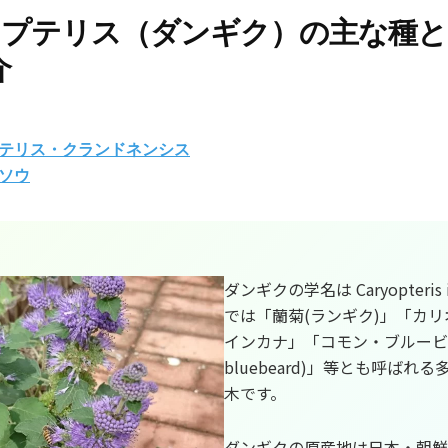
プテリス（ダンギク）の主な種と
介
テリス・クランドネンシス
ソウ
ダンギクの学名は Caryopteris 
では「蘭菊(ランギク)」「カ
インカナ」「コモン・ブルービア
bluebeard)」等とも呼ばれ
木です。
ダンギクの原産地は日本・朝鮮