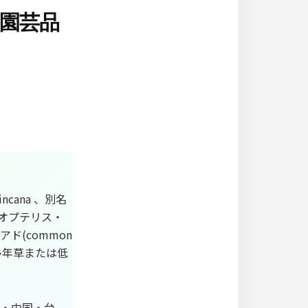
園芸品
incana 、別名
リオプテリス・
ド(common
る多年草または低
・中国・台