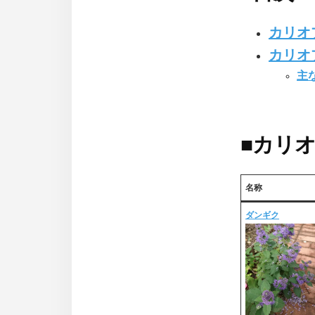
カリオ
カリオ
主
■
カリオ
名称
ダンギク