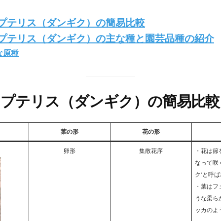
プテリス（ダンギク）の簡易比較
プテリス（ダンギク）の主な種と園芸品種の紹介
な原種
プテリス（ダンギク）の簡易比較
葉の形
花の形
卵形
集散花序
・花は節
なって咲
ク”と呼
・葉はフ
うな柔ら
ッカのよ