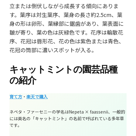
立または倒伏しながら成長する傾向にありま
す。葉序は対生葉序、葉身の長さ約2.5cm、葉
身の形は卵形、葉縁部に鋸歯があり、葉表面に
皺が寄り、葉の色は灰緑色です。花序は輪散花
序、花冠は唇形花、花の色は紫色または青色、
花冠の筒部に濃いスポットが入る。
キャットミントの園芸品種
の紹介
育て方
・
楽天で購入
ネペタ・ファーセニーの学名はNepeta × faassenii、一般的
には英名の「キャットミント」の名前で呼ばれている多年草
です。