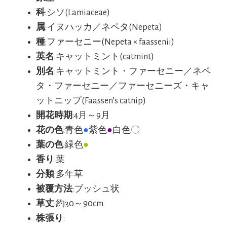
科
:シソ(Lamiaceae
)
属
:イヌハッカ／ネペタ(Nepeta)
種
:ファーセニー(Nepeta × faassenii)
英名
:キャットミント(catmint)
別名
:キャットミント・ファーセニー／ネペ
タ・ファーセニー／ファーセニーズ・キャ
ットニップ(Faassen’s catnip)
開花時期
:4月～9月
花の色
:青色
●
紫色
●
白色〇
葉の色
:緑色
●
香り
:葉
分類
:多年草
被覆方法
:ブッシュ状
草丈
:約30～90cm
株張り
: