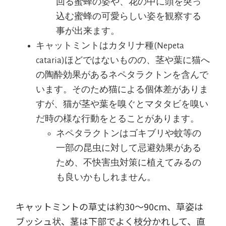
回る蜜蜂の姿や、花の中に頭を突っ
込む蜜蜂の可愛らしい姿を観察する
事が出来ます。
キャットミントはカタリナ種(Nepeta
cataria)ほどではないものの、茎や葉に猫へ
の陶酔効果があるネペタラクトンを含んで
います。そのため猫による個体差がありま
すが、猫が茎や葉を嗅ぐとマタタビを嗅い
だ時の様な行動をとることがあります。
ネペタラクトンはゴキブリや蚊等の
一部の昆虫に対して忌避効果がある
ため、不快害虫対策に植えてみるの
も良いかもしれません。
キャットミントの草丈は約30～90cm、草姿は
ブッシュ状、茎は下部でよく枝分かれして、直