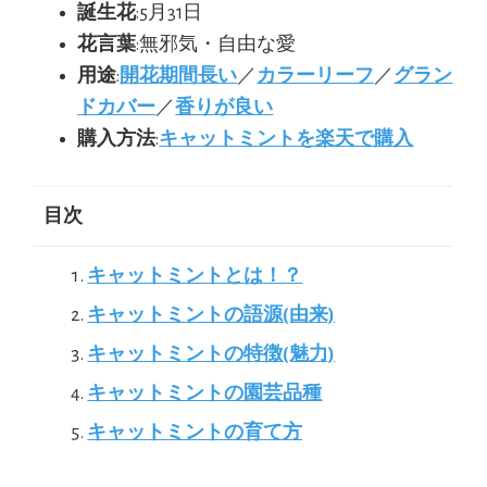
誕生花
:5月31日
花言葉
:無邪気・自由な愛
用途
:
開花期間長い
／
カラーリーフ
／
グラン
ドカバー
／
香りが良い
購入方法
:
キャットミントを楽天で購入
目次
キャットミントとは！？
キャットミントの語源(由来)
キャットミントの特徴(魅力)
キャットミントの園芸品種
キャットミントの育て方