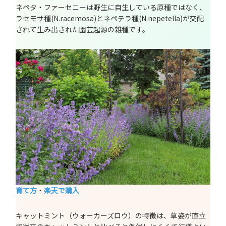
ネペタ・ファーセニーは野生に自生している原種ではなく、
ラセモサ種(N.racemosa)とネペテラ種(N.nepetella)が交配
されて生み出された園芸起源の雑種です。
育て方
・
楽天で購入
キャットミント（ウォーカーズロウ）の特徴は、草姿が直立