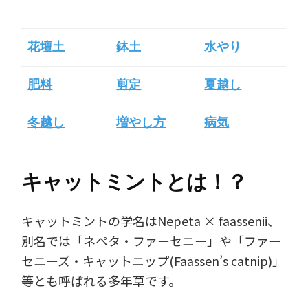
花壇土
鉢土
水やり
肥料
剪定
夏越し
冬越し
増やし方
病気
キャットミントとは！？
キャットミントの学名はNepeta × faassenii、
別名では「ネペタ・ファーセニー」や「ファー
セニーズ・キャットニップ(Faassen’s catnip)」
等とも呼ばれる多年草です。