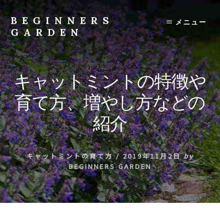
Skip
to
BEGINNERS
メニュー
content
GARDEN
植
物
の
キャットミントの特徴や
種
類
育て方、増やし方などの
や
育
紹介
て
方
の
キャットミントの育て方
/
2019年11月2日
by
紹
BEGINNERS GARDEN
介
を
行
い