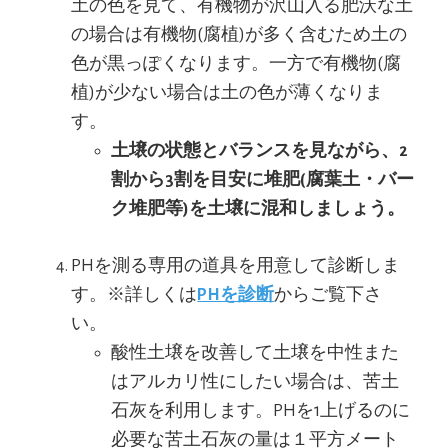
土の色を見て、有機物が沢山入る肥沃な土
の場合は有機物(腐植)が多く含むため土の
色が黒っぽくなります。一方で有機物(腐
植)が少ない場合は土の色が薄くなりま
す。
土壌の状態とバランスを見ながら、2
割から3割を目安に堆肥(腐葉土・バー
ク堆肥等)を土壌に混和しましょう。
PHを測る専用の道具を用意して診断しま
す。※詳しくは
PHを診断
からご覧下さ
い。
酸性土壌を改善して土壌を中性また
はアルカリ性にしたい場合は、苦土
石灰を利用します。PHを1上げるのに
必要な苦土石灰の量は１平方メート