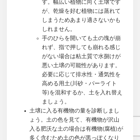
す。幅広い植物に向く土壌です
が、乾燥を好む植物には蒸れて
しまうためあまり適さないかも
しれません。
手のひらを開いても土の塊が崩
れず、指で押しても崩れる感じ
がない場合は粘土質で水捌けが
悪い土壌の可能性があります。
必要に応じて排水性・通気性を
高める用土(川砂・パーライト
等)を混和するか、土を入れ替え
ましょう。
土壌に入る有機物の量を診断しまし
ょう。土の色を見て、有機物が沢山
入る肥沃な土の場合は有機物(腐植)が
多く含むため土の色が黒っぽくなり