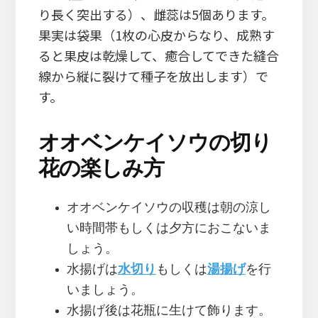
り長く突出する）、雌蕊は5個あります。
果実は袋果（1枚の心皮からなり、成熟す
ると果皮は乾燥して、癒合してできた縫合
線から縦に裂けて種子を放出します）で
す。
オオベンケイソウの切り
花の楽しみ方
オオベンケイソウの収穫は朝の涼し
い時間帯もしくは夕方におこないま
しょう。
水揚げは
水切り
もしくは
湯揚げ
を行
いましょう。
水揚げ後は花瓶に生けて飾ります。