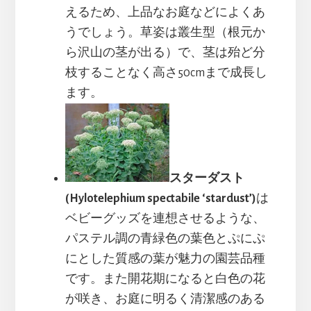
えるため、上品なお庭などによくあ
うでしょう。草姿は叢生型（根元か
ら沢山の茎が出る）で、茎は殆ど分
枝することなく高さ50cmまで成長し
ます。
スターダスト
(Hylotelephium spectabile ‘stardust’)
は
ベビーグッズを連想させるような、
パステル調の青緑色の葉色とぷにぷ
にとした質感の葉が魅力の園芸品種
です。また開花期になると白色の花
が咲き、お庭に明るく清潔感のある