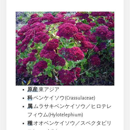
原産
:東アジア
科
:ベンケイソウ(Crassulaceae)
属
:ムラサキベンケイソウ／ヒロテレ
フィウム(Hylotelephium)
種
:オオベンケイソウ／スペクタビリ