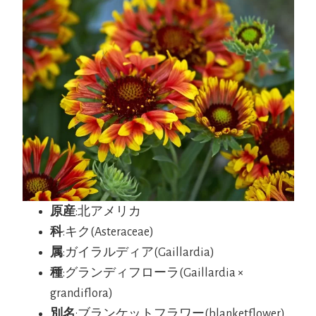
原産
:北アメリカ
科
:キク(Asteraceae)
属
:ガイラルディア(Gaillardia)
種
:グランディフローラ(Gaillardia ×
grandiflora)
別名
:ブランケットフラワー(blanketflower)