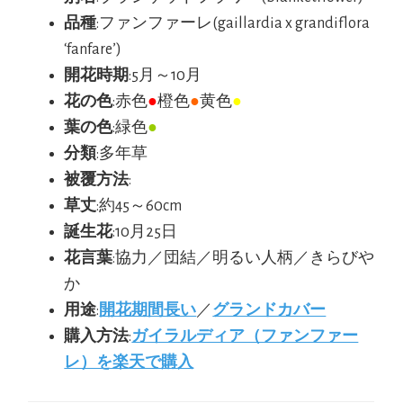
品種
:ファンファーレ(gaillardia x grandiflora
‘fanfare’)
開花時期
:5月～10月
花の色
:赤色
●
橙色
●
黄色
●
葉の色
:緑色
●
分類
:多年草
被覆方法
:
草丈
:約45～60cm
誕生花
:10月25日
花言葉
:協力／団結／明るい人柄／きらびや
か
用途
:
開花期間長い
／
グランドカバー
購入方法
:
ガイラルディア（ファンファー
レ）を楽天で購入