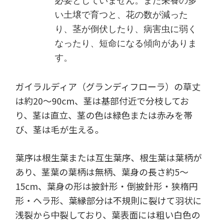
必要としていません。また栄養の多
い土壌で育つと、花の数が減った
り、茎が倒伏したり、病害虫に弱く
なったり、短命になる傾向がありま
す。
ガイラルディア（グランディフローラ）の草丈
は約20～90cm、茎は基部付近で分枝してお
り、茎は直立、茎の色は緑色または赤みを帯
び、茎は毛が生える。
葉序は根生葉または互生葉序、根生葉は葉柄が
あり、茎葉の葉柄は無柄、葉身の長さ約5～
15cm、葉身の形は披針形・倒披針形・狭楕円
形・ヘラ形、葉縁部分は不規則に裂けて羽状に
浅裂から中裂しており、葉表面には粗い白色の