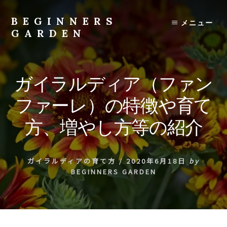
Skip
to
BEGINNERS
メニュー
content
GARDEN
植
物
の
ガイラルディア（ファン
種
類
ファーレ）の特徴や育て
や
育
方、増やし方等の紹介
て
方
の
ガイラルディアの育て方
/
2020年6月18日
by
紹
BEGINNERS GARDEN
介
を
行
い