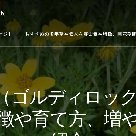
EN
ージ】
おすすめの多年草や低木を雰囲気や特徴、開花期間等
（ゴルディロック
徴や育て方、増