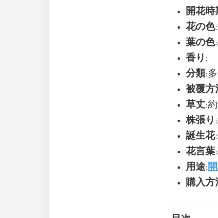
開花時
花の色
葉の色
香り
:
分類
:
被覆方
草丈
:約
株張り
誕生花
花言葉
用途
:
開
購入方