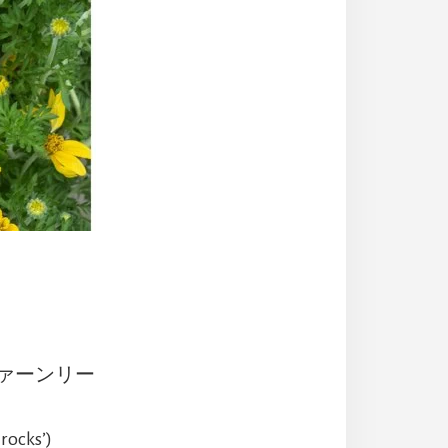
／ファーンリー
ocks’)