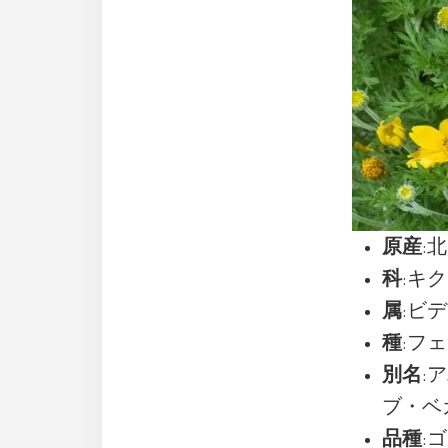
原産
:
科
:キク(
属
:ビデ
種
:フェル
別名
:
ブ・ベガー
品種
:ゴ