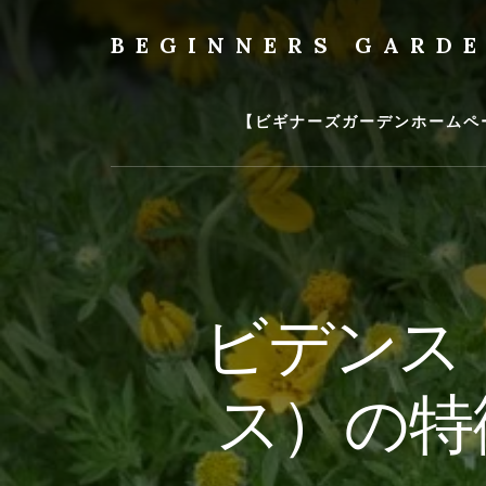
Skip
to
BEGINNERS GARD
content
植
物
の
【ビギナーズガーデンホームペ
種
類
や
育
て
方
の
ビデンス
紹
介
を
ス）の特
行
い
ま