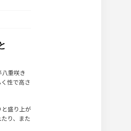
と
半八重咲き
ふく性で高さ
りと盛り上が
れたり、また