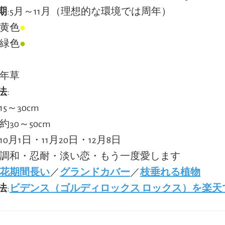
期
:5月～11月（理想的な環境では周年）
:黄色
●
:緑色
●
多年草
法
:
15～30cm
:約30～50cm
:10月1日・11月20日・12月8日
:調和・忍耐・淡い恋・もう一度愛します
花期間長い
／
グランドカバー
／
枝垂れる植物
法
:
ビデンス（ゴルディロックス ロックス）を楽天