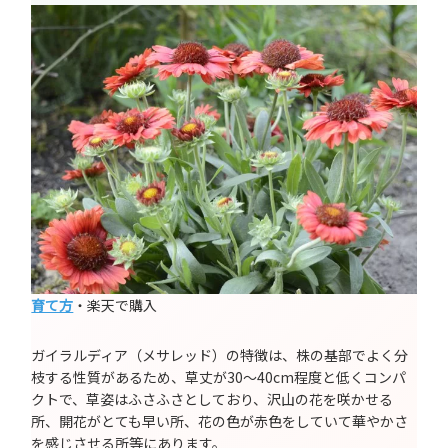
育て方
・楽天で購入
ガイラルディア（メサレッド）の特徴は、株の基部でよく分
枝する性質があるため、草丈が30～40cm程度と低くコンパ
クトで、草姿はふさふさとしており、沢山の花を咲かせる
所、開花がとても早い所、花の色が赤色をしていて華やかさ
を感じさせる所等にあります。