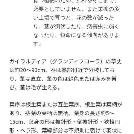
育つ植物のため、肥料をそこまで、
必要としていません。また栄養の多
い土壌で育つと、花の数が減った
り、茎が倒伏したり、病害虫に弱く
なったり、短命になる傾向がありま
す。
ガイラルディア（グランディフローラ）の草丈
は約20～90cm、茎は基部付近で分枝してお
り、茎は直立、茎の色は緑色または赤みを帯
び、茎は毛が生える。
葉序は根生葉または互生葉序、根生葉は葉柄が
あり、茎葉の葉柄は無柄、葉身の長さ約5～
15cm、葉身の形は披針形・倒披針形・狭楕円
形・ヘラ形、葉縁部分は不規則に裂けて羽状に