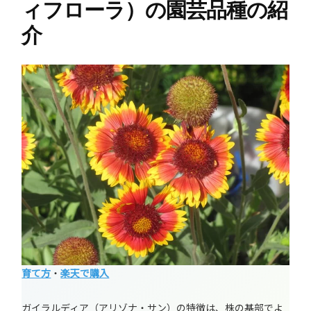
ィフローラ）の園芸品種の紹
介
育て方
・
楽天で購入
ガイラルディア（アリゾナ・サン）の特徴は、株の基部でよ