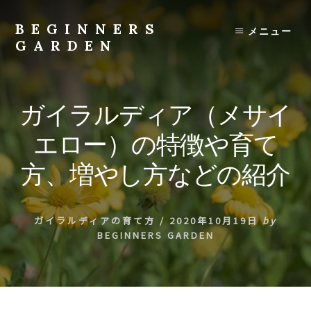
Skip
to
BEGINNERS
メニュー
content
GARDEN
植
物
の
ガイラルディア（メサイ
種
類
エロー）の特徴や育て
や
育
方、増やし方などの紹介
て
方
の
ガイラルディアの育て方
/
2020年10月19日
by
紹
BEGINNERS GARDEN
介
を
行
い