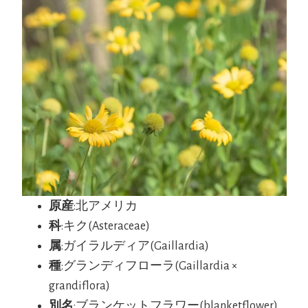
原産
:北アメリカ
科
:キク(Asteraceae)
属
:ガイラルディア(Gaillardia)
種
:グランディフローラ(Gaillardia ×
grandiflora)
別名
:ブランケットフラワー(blanketflower)