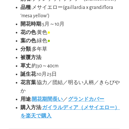
品種
:メサイエロー(gaillardia x grandiflora
‘mesa yellow’)
開花時期
:5月～10月
花の色
:黄色
●
葉の色
:緑色
●
分類
:多年草
被覆方法
:
草丈
:約30～40cm
誕生花
:10月25日
花言葉
:協力／団結／明るい人柄／きらびや
か
用途
:
開花期間長い
／
グランドカバー
購入方法
:
ガイラルディア（メサイエロー）
を楽天で購入