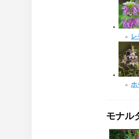
レ
ホ
モナル