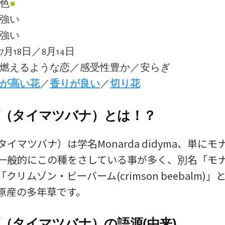
緑色
●
:強い
:強い
:7月18日／8月14日
:燃えるような恋／感受性豊か／安らぎ
が高い花
／
香りが良い
／
切り花
（タイマツバナ）とは！？
イマツバナ）は学名Monarda didyma、単に
一般的にこの種をさしている事が多く、別名「モ
クリムゾン・ビーバーム(crimson beebalm)
原産の多年草です。
（タイマツバナ）の語源(由来)