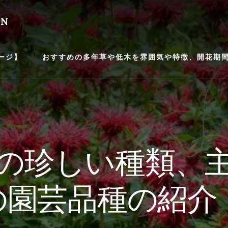
EN
ージ】
おすすめの多年草や低木を雰囲気や特徴、開花期間等
の珍しい種類、
園芸品種の紹介【