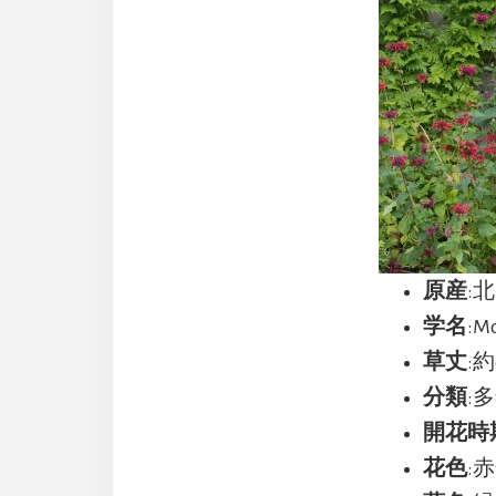
原産
:
学名
:M
草丈
:約
分類
:
開花時
花色
: