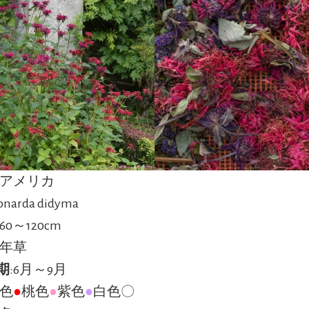
北アメリカ
onarda didyma
60～120cm
多年草
期
:6月～9月
赤色
●
桃色
●
紫色
●
白色〇