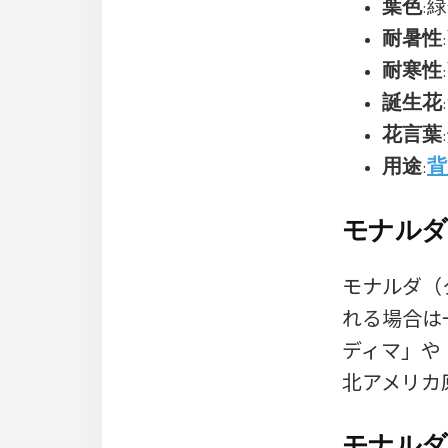
葉色
:
耐暑性
耐寒性
誕生花
花言葉
用途
:
背
モナルダ
モナルダ（タ
れる場合は
ディマ」や「
北アメリカ
モナルダ