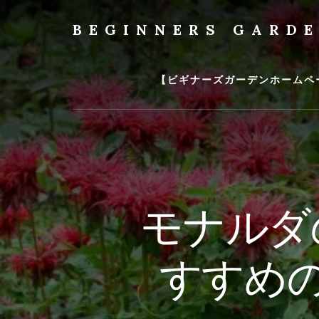
Skip
to
BEGINNERS GARD
content
植
物
の
【ビギナーズガーデンホームペ
種
類
や
育
て
方
の
モナルダ
紹
介
を
すすめの
行
い
ま