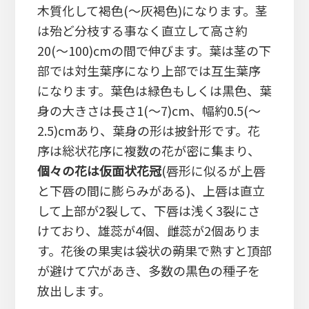
木質化して褐色(～灰褐色)になります。茎
は殆ど分枝する事なく直立して高さ約
20(～100)cmの間で伸びます。葉は茎の下
部では対生葉序になり上部では互生葉序
になります。葉色は緑色もしくは黒色、葉
身の大きさは長さ1(～7)cm、幅約0.5(～
2.5)cmあり、葉身の形は披針形です。花
序は総状花序に複数の花が密に集まり、
個々の花は仮面状花冠
(唇形に似るが上唇
と下唇の間に膨らみがある)、上唇は直立
して上部が2裂して、下唇は浅く3裂にさ
けており、雄蕊が4個、雌蕊が2個ありま
す。花後の果実は袋状の蒴果で熟すと頂部
が避けて穴があき、多数の黒色の種子を
放出します。