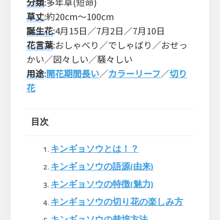
分類
:多年草(短命)
草丈
:約20cm～100cm
誕生花
:4月15日／7月2日／7月10日
花言葉
:おしゃべり／でしゃばり／おせっ
かい／図々しい／騒々しい
用途
:
開花期間長い
／
カラーリーフ
／
切り
花
目次
キンギョソウとは！？
キンギョソウの語源(由来)
キンギョソウの特徴(魅力)
キンギョソウの切り花の楽しみ方