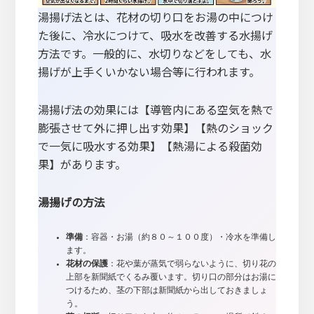
湯揚げ法とは、花材の切り口をお湯の中につけ
た後に、冷水につけて、吸水を改善する水揚げ
方法です。一般的に、水切りなどをしても、水
揚げが上手くいかない場合等に行われます。
湯揚げ法の効果には【導管内にある空気を熱で
膨張させて外に押し出す効果】【熱のショック
で一気に吸水する効果】【熱湯による殺菌効
果】があります。
湯揚げの方法
準備
：容器・お湯（約８０～１００度）・冷水を準備し
ます。
花材の保護
：花や葉が蒸気で弱らないように、切り花の
上部を新聞紙でくるみ覆います。切り口の部分はお湯に
つけるため、茎の下部は新聞紙から出しておきましょ
う。