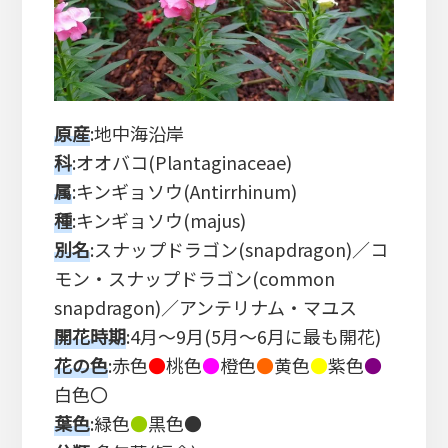
原産
:地中海沿岸
科
:オオバコ(Plantaginaceae)
属
:キンギョソウ(Antirrhinum)
種
:キンギョソウ(majus)
別名
:スナップドラゴン(snapdragon)／コ
モン・スナップドラゴン(common
snapdragon)／アンテリナム・マユス
開花時期
:4月～9月(5月～6月に最も開花)
花の色
:赤色
●
桃色
●
橙色
●
黄色
●
紫色
●
白色〇
葉色
:緑色
●
黒色●