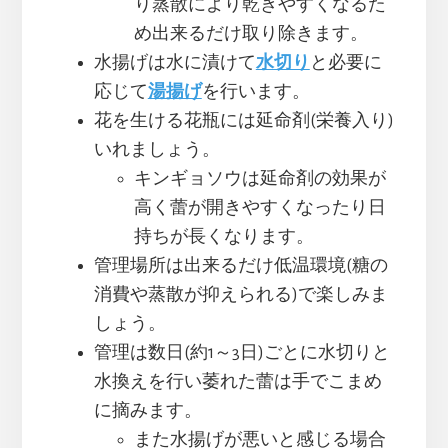
り蒸散により乾きやすくなるた
め出来るだけ取り除きます。
水揚げは水に漬けて
水切り
と必要に
応じて
湯揚げ
を行います。
花を生ける花瓶には延命剤(栄養入り)
いれましょう。
キンギョソウは延命剤の効果が
高く蕾が開きやすくなったり日
持ちが長くなります。
管理場所は出来るだけ低温環境(糖の
消費や蒸散が抑えられる)で楽しみま
しょう。
管理は数日(約1～3日)ごとに水切りと
水換えを行い萎れた蕾は手でこまめ
に摘みます。
また水揚げが悪いと感じる場合