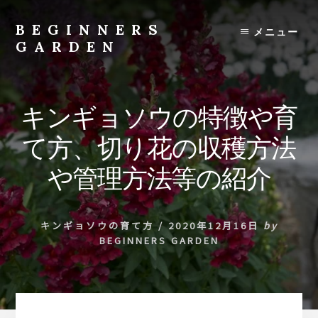
Skip
to
BEGINNERS
メニュー
content
GARDEN
植
物
の
キンギョソウの特徴や育
種
類
て方、切り花の収穫方法
や
育
や管理方法等の紹介
て
方
の
キンギョソウの育て方
/
2020年12月16日
by
紹
BEGINNERS GARDEN
介
を
行
い