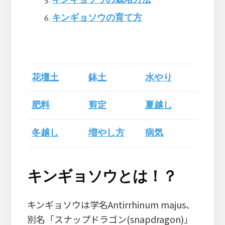
キンギョソウの栽培方法
キンギョソウの育て方
花壇土
鉢土
水やり
肥料
剪定
夏越し
冬越し
増やし方
病気
キンギョソウとは！？
キンギョソウは学名Antirrhinum majus、
別名「スナップドラゴン(snapdragon)」