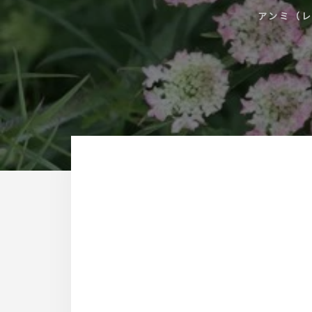
す
アンミ（