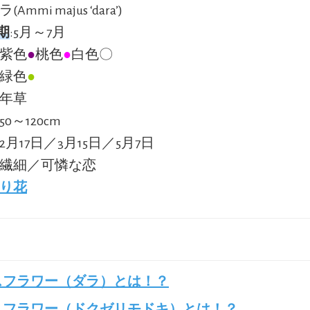
ラ(Ammi majus ‘dara’)
期
:5月～7月
:紫色
●
桃色
●
白色〇
:緑色
●
一年草
50～120cm
:2月17日／3月15日／5月7日
:繊細／可憐な恋
り花
スフラワー（ダラ）とは！？
スフラワー（ドクゼリモドキ）とは！？