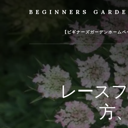
Skip
to
BEGINNERS GARD
content
植
物
の
【ビギナーズガーデンホームペ
種
類
や
育
て
方
の
レースフ
紹
介
を
方
行
い
ま