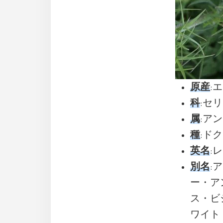
原産
:
科
:セリ(
属
:アン
種
:ドク
英名
:レ
別名
:
ー・アンミ
ス・ビショ
ワイト・デ