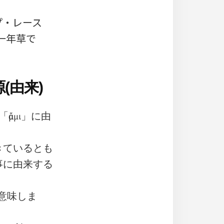
プ・レース
る一年草で
(由来)
μμι」に由
きているとも
事に由来する
を意味しま