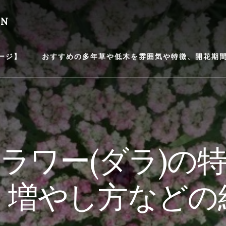
EN
ージ】
おすすめの多年草や低木を雰囲気や特徴、開花期間等
ラワー(ダラ)の
、増やし方などの