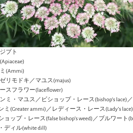
エジプト
Apiaceae)
ミ(Ammi)
ゼリモドキ／マユス(majus)
ースフラワー(laceflower)
アンミ・マユス／ビショップ・レース(bishop’s lace
(Greater ammi)／レディース・レース(Lady’s la
ップ・レース(false bishop’s weed)／ブルワート(bu
ィル(white dill)