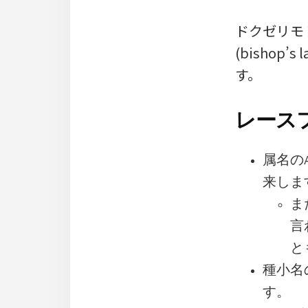
ドクゼリモ
(bisho
す。
レース
属名の
来しま
ま
言
と
種小名
す。