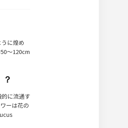
ように煌め
～120cm
！？
一般的に流通す
ラワーは花の
cus