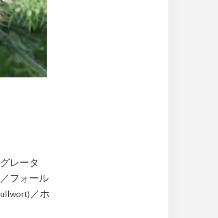
)／グレータ
ce)／フォール
llwort)／ホ