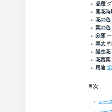
品種
:ダ
開花時
花の色
葉の色
分類
:
草丈
:約
誕生花
花言葉
用途
:
切
目次
レー
レー