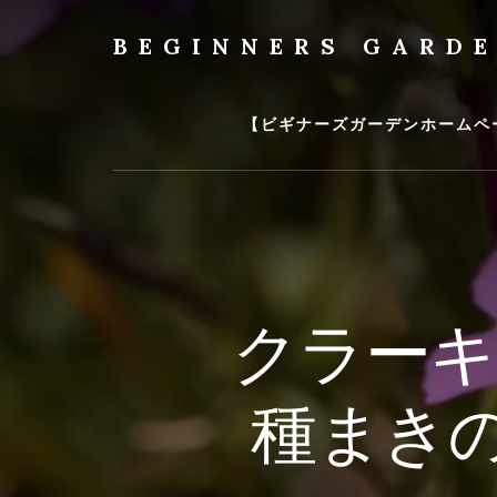
Skip
to
BEGINNERS GARD
content
植
物
の
【ビギナーズガーデンホームペ
種
類
や
育
て
方
の
クラーキ
紹
介
を
種まき
行
い
ま