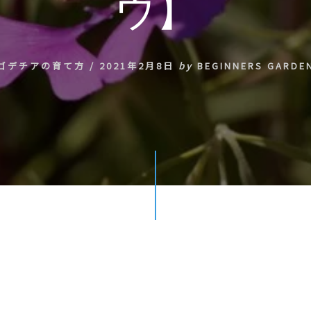
ウ】
ゴデチアの育て方
/
2021年2月8日
by
BEGINNERS GARDE