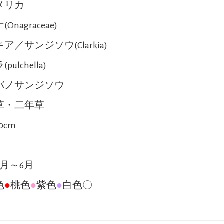
メリカ
Onagraceae)
ア／サンジソウ(Clarkia)
ulchella)
バノサンジソウ
草・二年草
0cm
4月～6月
色
●
桃色
●
紫色
●
白色〇
●