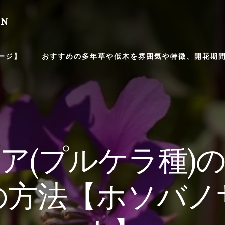
EN
ージ】
おすすめの多年草や低木を雰囲気や特徴、開花期間等
ア(プルケラ種)
の方法【ホソバノ