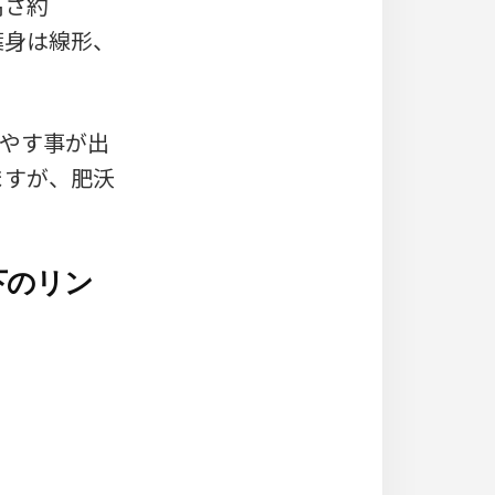
高さ約
、葉身は線形、
増やす事が出
ますが、肥沃
下のリン