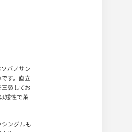
「ホソバノサン
草です。直立
で三裂してお
種は矮性で葉
りシングルも