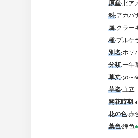
原産
:北ア
科
:アカバナ(
属
:クラーキ
種
:プルケラ(p
別名
:ホソ
分類
:一年
草丈
:30～6
草姿
:直立
開花時期
:
花の色
:赤
葉色
:緑色