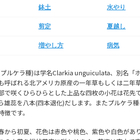
鉢土
水やり
剪定
夏越し
増やし方
病気
ルケラ種)は学名Clarkia unguiculata、別名
も呼ばれる北アメリカ原産の一年草もしくは二年
部で咲くひらひらとした上品な四枚の小花は花先
ら雄蕊を八本(四本退化)だします。またプルケラ
特徴です。
春から初夏、花色は赤色や桃色、紫色や白色があ