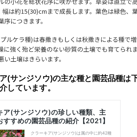
ルの小花を総状花序に咲かせます。草姿は直立で
cm × 幅は約15(30)cmまで成長します。葉色は緑色
葉序につきます。
(プルケラ種)は春撒きもしくは秋撒きによる種で
燥に強く殆ど栄養のない砂質の土壌でも育てられ
悪い土壌はきらいます。
ア(サンジソウ)の主な種と園芸品種は
介しています。